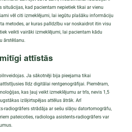
as situācijas, kad pacientam nepietiek tikai ar vienu 
mi vēl citi izmeklējumi, lai iegūtu plašāku informāciju 
ta metodes, ar kuras palīdzību var noskaidrot itin visu 
 tiek veikti vairāki izmeklējumi, lai pacientam kādu 
vu ārstēšanu.
itīgi attīstās
lnveidojas. Ja sākotnēji bija pieejama tikai 
tīstījusies līdz digitālai rentgenogrāfijai. Piemēram, 
loģijas, kas ļauj veikt izmeklējumu ar trīs, nevis 1,5 
ugstākas izšķirtspējas attēlus ātrāk. Arī 
ts-radiogrāfers strādāja ar sešu slāņu datortomogrāfu, 
riem pateicoties, radiologa asistents-radiogrāfers var 
ējumus.