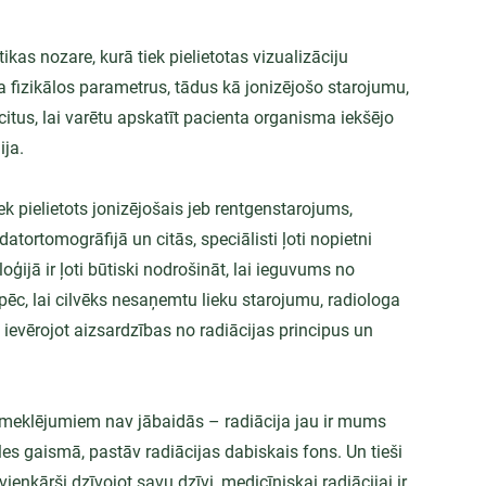
as nozare, kurā tiek pielietotas vizualizāciju 
 fizikālos parametrus, tādus kā jonizējošo starojumu, 
tus, lai varētu apskatīt pacienta organisma iekšējo 
ja. 
k pielietots jonizējošais jeb rentgenstarojums, 
ortomogrāfijā un citās, speciālisti ļoti nopietni 
ijā ir ļoti būtiski nodrošināt, lai ieguvums no 
c, lai cilvēks nesaņemtu lieku starojumu, radiologa 
 ievērojot aizsardzības no radiācijas principus un 
 izmeklējumiem nav jābaidās – radiācija jau ir mums 
es gaismā, pastāv radiācijas dabiskais fons. Un tieši 
enkārši dzīvojot savu dzīvi, medicīniskai radiācijai ir 