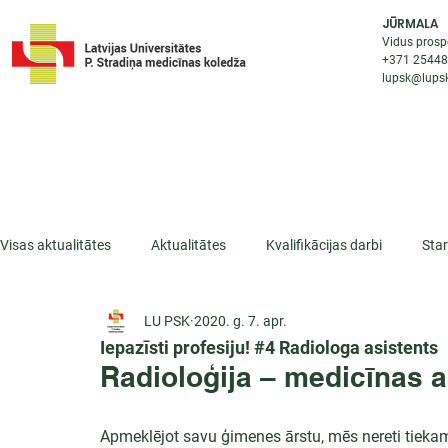
JŪRMALA
Vidus prosp
+371 2544
lupsk@lupsk
PAR KOLEDŽU
STUDIJU IESP
AKTUALI
Visas aktualitātes
Aktualitātes
Kvalifikācijas darbi
Sta
LU PSK
2020. g. 7. apr.
ESF projekti
Iepazīsti profesiju
Dažādas
Mikrokva
Iepazīsti profesiju! #4 Radiologa asistents
Radioloģija – medicīnas a
Apmeklējot savu ģimenes ārstu, mēs nereti tieka