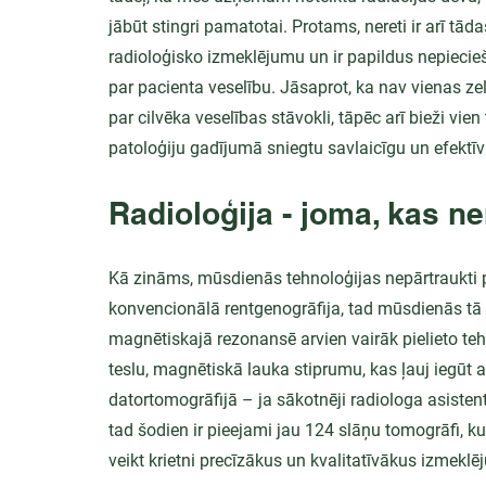
jābūt stingri pamatotai. Protams, nereti ir arī tād
radioloģisko izmeklējumu un ir papildus nepiecieša
par pacienta veselību. Jāsaprot, ka nav vienas zel
par cilvēka veselības stāvokli, tāpēc arī bieži vien
patoloģiju gadījumā sniegtu savlaicīgu un efektī
Radioloģija - joma, kas nem
Kā zināms, mūsdienās tehnoloģijas nepārtraukti pi
konvencionālā rentgenogrāfija, tad mūsdienās tā at
magnētiskajā rezonansē arvien vairāk pielieto tehno
teslu, magnētiskā lauka stiprumu, kas ļauj iegūt a
datortomogrāfijā – ja sākotnēji radiologa asisten
tad šodien ir pieejami jau 124 slāņu tomogrāfi, ku
veikt krietni precīzākus un kvalitatīvākus izmekl