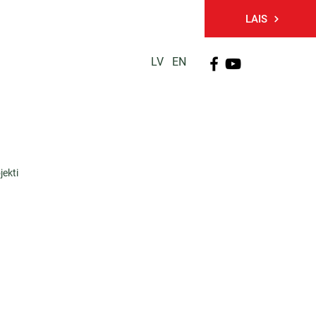
LAIS
LV
EN
PĒTNIECĪBA
TĀLĀKIZGLĪTĪBA
KONTAKTI
jekti