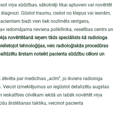
sot viņa sūdzības, sākotnēji tikai aptuveni var novērtēt 
u diagnozi. Gūstot traumu, ciešot no klepus vai iesnām, 
cientiem bieži vien tiek nozīmēts rentgens, 
 nav iedomājama neviena poliklīnika, veselības centrs un 
kļa novērtēšanā ieņem tāds speciālists kā radiologa 
ielietojot tehnoloģijas, veic radioloģiskās procedūras 
palīdzētu ārstam noteikt pacienta sūdzību cēloni un 
ek dēvēta par medicīnas „acīm”, jo ikviens radiologa 
ars. Veicot izmeklējumus un iegūstot detalizētu augstas 
m ieskatīties cilvēkam iekšā un labāk novērtēt viņa 
stošu ārstēšanas taktiku, veicinot pacienta 