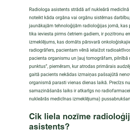
Radiologa asistents strādā arī nukleārā medicīnā 
noteikt kāda orgāna vai orgānu sistēmas darbību,
jaunākajām tehnoloģijām radioloģijas jomā, kas p
tika ieviesta pirms četriem gadiem, ir pozitronu e
izmeklējums, kas domāts pārsvarā onkoloģiskajie
radiogrāfers, pacientam vēnā ielaižot radioaktīvos
pacienta organismu un ļauj tomogrāfam, pilnībā n
punktus”, piemēram, kur atrodas primārais audzēj
gaitā pacients nekādas izmaiņas pašsajūtā nenovē
organismā parasti vienas dienas laikā. Precīzs nu
samazināšanās laiks ir atkarīgs no radiofarmacei
nukleārās medicīnas izmeklējuma) pussabrukšan
Cik liela nozīme radioloģi
asistents?