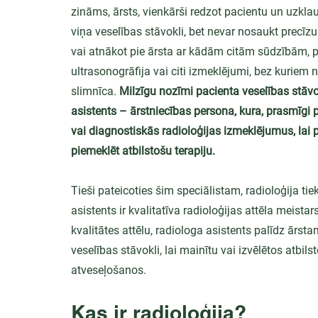
zināms, ārsts, vienkārši redzot pacientu un uzklau
viņa veselības stāvokli, bet nevar nosaukt precīz
vai atnākot pie ārsta ar kādām citām sūdzībām, pa
ultrasonogrāfija vai citi izmeklējumi, bez kuriem
slimnīca. 
Milzīgu nozīmi pacienta veselības stāvo
asistents – ārstniecības persona, kura, prasmīgi p
vai diagnostiskās radioloģijas izmeklējumus, lai 
piemeklēt atbilstošu terapiju.
Tieši pateicoties šim speciālistam, radioloģija ti
asistents ir kvalitatīva radioloģijas attēla meist
kvalitātes attēlu, radiologa asistents palīdz ārsta
veselības stāvokli, lai mainītu vai izvēlētos atbil
atveseļošanos.
Kas ir radioloģija?