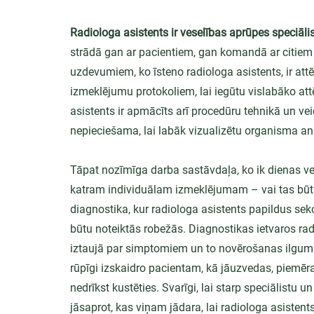
Radiologa asistents ir veselības aprūpes speciāli
strādā gan ar pacientiem, gan komandā ar citiem
uzdevumiem, ko īsteno radiologa asistents, ir attē
izmeklējumu protokoliem, lai iegūtu vislabāko att
asistents ir apmācīts arī procedūru tehnikā un vei
nepieciešama, lai labāk vizualizētu organisma an
Tāpat nozīmīga darba sastāvdaļa, ko ik dienas veic 
katram individuālam izmeklējumam – vai tas būtu
diagnostika, kur radiologa asistents papildus seko
būtu noteiktās robežās. Diagnostikas ietvaros ra
iztaujā par simptomiem un to novērošanas ilgumu
rūpīgi izskaidro pacientam, kā jāuzvedas, piemēra
nedrīkst kustēties. Svarīgi, lai starp speciālistu 
jāsaprot, kas viņam jādara, lai radiologa asisten