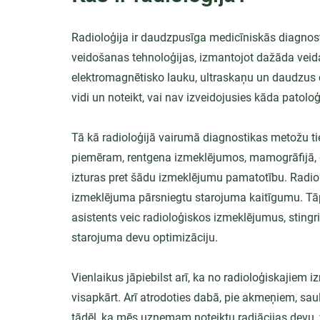
Radioloģija ir daudzpusīga medicīniskās diagnostik
veidošanas tehnoloģijas, izmantojot dažāda veida
elektromagnētisko lauku, ultraskaņu un daudzus ci
vidi un noteikt, vai nav izveidojusies kāda patoloģi
Tā kā radioloģijā vairumā diagnostikas metožu tie
piemēram, rentgena izmeklējumos, mamogrāfijā, dat
izturas pret šādu izmeklējumu pamatotību. Radioloģ
izmeklējuma pārsniegtu starojuma kaitīgumu. Tāpē
asistents veic radioloģiskos izmeklējumus, stingri
starojuma devu optimizāciju.
Vienlaikus jāpiebilst arī, ka no radioloģiskajiem
visapkārt. Arī atrodoties dabā, pie akmeņiem, saul
tādēļ, ka mēs uzņemam noteiktu radiācijas devu, vi