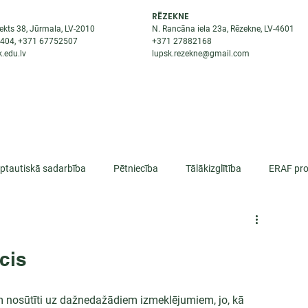
RĒZEKNE
ekts 38, Jūrmala, LV-2010
N. Rancāna iela 23a, Rēzekne, LV-4601
8404
, +371
67752507
+371
27882168
.edu.lv
lupsk.rezekne@gmail.com
ĒJAS
STUDENTIEM
STARPTAUTISKĀ SADARBĪBA
TĀTES
rptautiskā sadarbība
Pētniecība
Tālākizglītība
ERAF pro
lifikācija
cis
m nosūtīti uz dažnedažādiem izmeklējumiem, jo, kā 