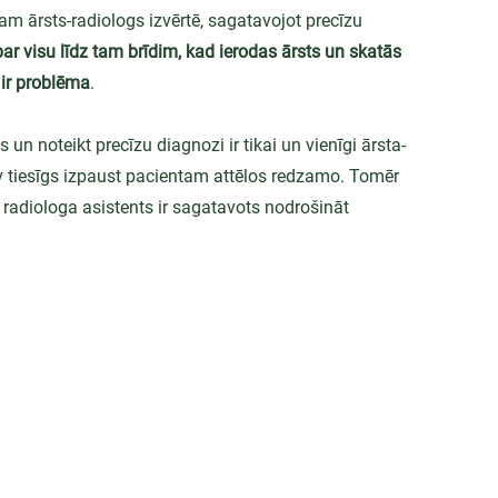
 tam ārsts-radiologs izvērtē, sagatavojot precīzu 
 par visu līdz tam brīdim, kad ierodas ārsts un skatās 
 ir problēma
.
 un noteikt precīzu diagnozi ir tikai un vienīgi ārsta-
v tiesīgs izpaust pacientam attēlos redzamo. Tomēr 
radiologa asistents ir sagatavots nodrošināt 