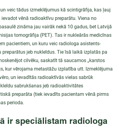
un veic tādus izmeklējumus kā scintigrāfija, kas ļauj 
 ievadot vēnā radioaktīvu preparātu. Viena no 
asaulē zināma jau vairāk nekā 10 gadus, bet Latvijā 
misijas tomogrāfija (PET). Tas ir nukleārās medicīnas 
m pacientiem, un kuru veic radiologa asistents-
 preparātus jeb nukleīdus. Tie īsā laikā izplatās pa 
oskenējot cilvēku, saskatīt tā saucamos „karstos 
s, kur vērojama metastāžu izplatība utt. Izmeklējuma 
ro, un ievadītās radioaktīvās vielas sabrūk 
kleīdu sabrukšanas jeb radioaktivitātes 
tiskā preparāta (tiek ievadīts pacientam vēnā pirms 
as perioda.
jā ir speciālistam radiologa 