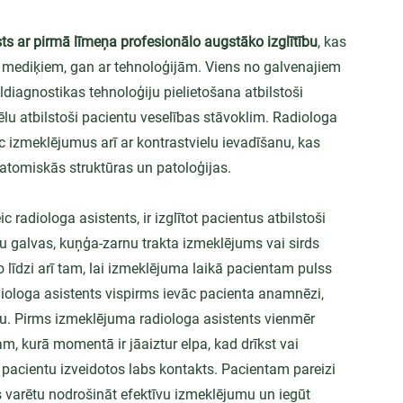
sts ar pirmā līmeņa profesionālo augstāko izglītību
, kas 
 mediķiem, gan ar tehnoloģijām. Viens no galvenajiem 
ldiagnostikas tehnoloģiju pielietošana atbilstoši 
ēlu atbilstoši pacientu veselības stāvoklim. Radiologa 
c izmeklējumus arī ar kontrastvielu ievadīšanu, kas 
atomiskās struktūras un patoloģijas.
radiologa asistents, ir izglītot pacientus atbilstoši 
 galvas, kuņģa-zarnu trakta izmeklējums vai sirds 
 līdzi arī tam, lai izmeklējuma laikā pacientam pulss 
diologa asistents vispirms ievāc pacienta anamnēzi, 
. Pirms izmeklējuma radiologa asistents vienmēr 
m, kurā momentā ir jāaiztur elpa, kad drīkst vai 
un pacientu izveidotos labs kontakts. Pacientam pareizi 
ts varētu nodrošināt efektīvu izmeklējumu un iegūt 