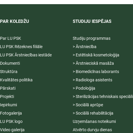
PAR KOLEDŽU
STUDIJU IESPĒJAS
Par LU PSK
Studiju programmas
LU PSK Rēzeknes filiāle
> Ārstniecība
LU PSK Ārstniecības iestāde
> Estētiskā kosmetoloģija
Dokumenti
> Ārstnieciskā masāža
Struktūra
> Biomedicīnas laborants
Kvalitātes politika
> Radiologa asistents
Pārskati
> Podoloģija
Projekti
> Sterilizācijas tehniskais speciāl
Iepirkumi
> Sociālā aprūpe
Fotogalerija
> Sociālā rehabilitācija
LU PSK logo
Uzņemšanas noteikumi
Video galerija
Atvērto durvju dienas