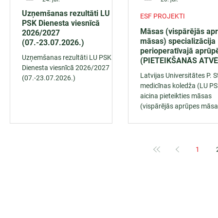
Uzņemšanas rezultāti LU
ESF PROJEKTI
PSK Dienesta viesnīcā
Māsas (vispārējās ap
2026/2027
māsas) specializācija
(07.-23.07.2026.)
perioperatīvajā aprūp
Uzņemšanas rezultāti LU PSK
(PIETEIKŠANĀS ATV
Dienesta viesnīcā 2026/2027
Latvijas Universitātes P. 
(07.-23.07.2026.)
medicīnas koledža (LU PS
aicina pieteikties māsas
(vispārējās aprūpes māsa
dalībai Eiropas Sociālā fo
projekts Nr. 4.1.2.6/1/24
“Izglītības iespēju nodro
ārstniecībā iesaistītajām
1
personām” profesionālās
pilnveides izglītības pro
“Māsas (vispārējās aprūp
māsas) specializācija
perioperatīvajā aprūpē”
(bezmaksas programma)