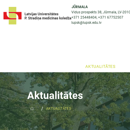
JŪRMALA
Vidus prospekts 38, Jūrmala, LV-201
+371 25448404
, +371
67752507
lupsk@lupsk.edu.lv
PAR KOLEDŽU
ST
STARPTAUTISKĀ SADARBĪBA
AKTUALITĀTES
Aktualitātes
/
AKTUALITĀTES