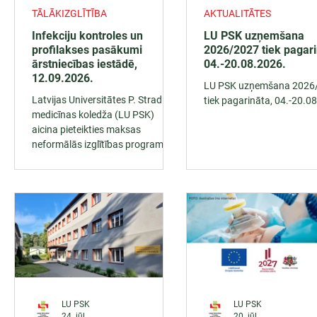
TĀLĀKIZGLĪTĪBA
AKTUALITĀTES
Infekciju kontroles un
LU PSK uzņemšana
profilakses pasākumi
2026/2027 tiek pagari
ārstniecības iestādē,
04.-20.08.2026.
12.09.2026.
LU PSK uzņemšana 2026
Latvijas Universitātes P. Stradiņa
tiek pagarināta, 04.-20.0
medicīnas koledža (LU PSK)
aicina pieteikties maksas
neformālās izglītības programmai
“Infekciju kontroles un profilakses
pasākumi ārstniecības iestādē”
(dažādām mērķauditorijām).
LU PSK
LU PSK
24. jūl.
20. jūl.