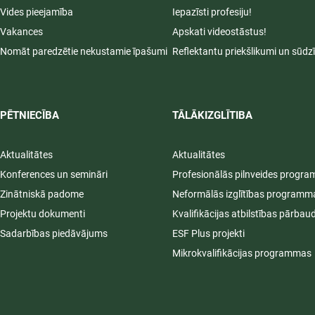
Vides pieejamība
Iepazīsti profesiju!
Vakances
Apskati videostāstus!
Nomāt paredzētie nekustamie īpašumi
Reflektantu priekšlikumi un sūdz
PĒTNIECĪBA
TĀLĀKIZGLĪTIBA
Aktualitātes
Aktualitātes
Konferences un semināri
Profesionālās pilnveides progr
Zinātniskā padome
Neformālās izglītības programm
Projektu dokumenti
Kvalifikācijas atbilstības pārbau
Sadarbības piedāvājums
ESF Plus projekti
Mikrokvalifikācijas programmas