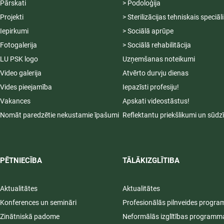
Pārskati
> Podoloģija
Projekti
> Sterilizācijas tehniskais speciāl
Iepirkumi
> Sociālā aprūpe
Fotogalerija
> Sociālā rehabilitācija
LU PSK logo
Uzņemšanas noteikumi
Video galerija
Atvērto durvju dienas
Vides pieejamība
Iepazīsti profesiju!
Vakances
Apskati videostāstus!
Nomāt paredzētie nekustamie īpašumi
Reflektantu priekšlikumi un sūdz
PĒTNIECĪBA
TĀLĀKIZGLĪTIBA
Aktualitātes
Aktualitātes
Konferences un semināri
Profesionālās pilnveides progr
Zinātniskā padome
Neformālās izglītības programm