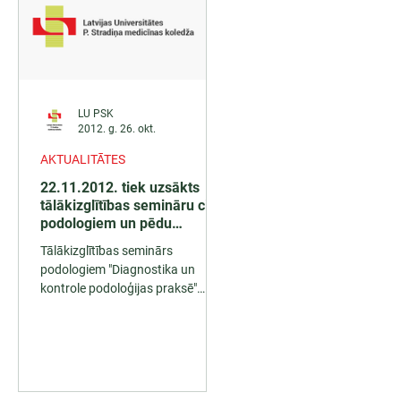
LU PSK
2012. g. 26. okt.
AKTUALITĀTES
22.11.2012. tiek uzsākts
tālākizglītības semināru cikls
podologiem un pēdu
aprūpes speciālistiem.
Tālākizglītības seminārs
podologiem "Diagnostika un
kontrole podoloģijas praksē"
2012.gada 22.novembrī Latvijas
Universitātes P.Stradiņa...