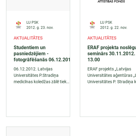
LU PSK
LU PSK
2012. g. 23. nov.
2012. g. 22. nov.
AKTUALITĀTES
AKTUALITĀTES
Studentiem un
ERAF projekta noslē
pasniedzējiem -
seminārs 30.11.2012. 
fotogrāfēšanās 06.12.2012
13.00
koledžas zālē!
06.12.2012. Latvijas
ERAF projekts „Latvijas
Universitātes P.Stradiņa
Universitātes aģentūras „
medicīnas koledžas zālē tiek
Universitātes P. Stradiņa 
organizēta fotografēšanās pa
telpu un iekārtu moderni
kursiem ar kuratoriem:...
Vienošanās...