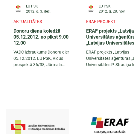
LU PSK
LU PSK
2012. g. 3. dec.
2012. g. 28. nov.
AKTUALITĀTES
ERAF PROJEKTI
Donoru diena koledžā
ERAF projekts „Latvij
05.12.2012. no plkst 9.00 -
Universitātes aģentūr
12.00
„Latvijas Universitātes
Stradiņa koledža” tel
VADC izbraukums Donoru diena
ERAF projekts „Latvijas
05.12.2012. LU PSK, Vidus
Universitātes aģentūras „
prospektā 36/38, Jūrmala
Universitātes P. Stradiņa 
administrācijas korpusa zālē no
telpu un iekārtu moderni
plkst. 9.00 - 12.00...
Vienošanās...