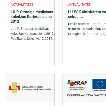
AKTUALITĀTES
AKTUALITĀTES
LU P. Stradiņa medicīnas
LU PSK aktivitātēm va
koledžas Karjeras diena
sekot ....
2012
Sveiks student! Tagad Tu 
„ LU P. Stradiņa medicīnas
sekot mūsu skola aktivit
koledžas Karjeras diena 2012”.
Draugiem.lv (LU.PSK.SP.)
Pasākuma laiks: 19.12.2012. no
Twitter.com (LUPSKSP) 
plkst.10:00- 14:00 Pasākuma
(LUPSK SP) Tava mīļā...
vieta: LU PSK, Vidus...