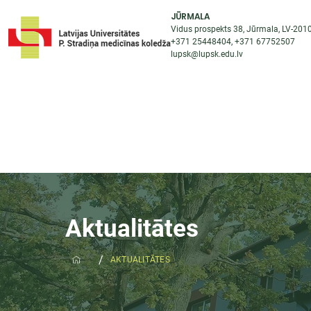
JŪRMALA
Vidus prospekts 38, Jūrmala, LV-201
+371 25448404
, +371
67752507
lupsk@lupsk.edu.lv
PAR KOLEDŽU
ST
STARPTAUTISKĀ SADARBĪBA
AKTUALITĀTES
Aktualitātes
/
AKTUALITĀTES