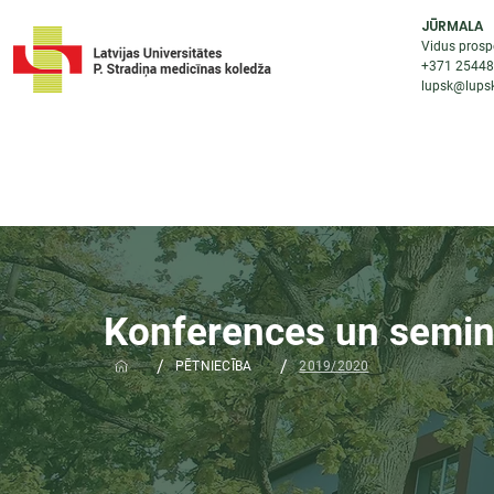
JŪRMALA
Vidus prosp
+371 2544
lupsk@lupsk
PAR KOLEDŽU
STUDIJU IESP
AKTUALI
Konferences un semin
/
/
PĒTNIECĪBA
2019/2020