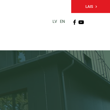
LAIS
LV
EN
PĒTNIECĪBA
TĀLĀKIZGLĪTĪBA
KONTAKTI