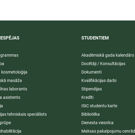
IESPĒJAS
STUDENTIEM​
rogrammas
Akadēmiskā gada kalendārs
ība
Docētāji / Konsultācijas
ā kosmetoloģija
Dokumenti
iskā masāža
Kvalifikācijas darbi
īnas laborants
Stipendijas
a asistents
Kredīti
ja
ISIC studentu karte
cijas tehniskais speciālists
Bibliotēka
aprūpe
Dienesta viesnīca
ehabilitācija
Maksas pakalpojumu cenrād