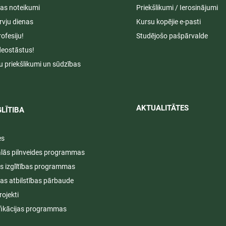
s noteikumi
Priekšlikumi / Ierosinājumi
rvju dienas
Kursu kopējie e-pasti
rofesiju!
Studējošo pašpārvalde
deostāstus!
u priekšlikumi un sūdzības
AKTUALITĀTES​​
LĪTIBA
es
ālās pilnveides programmas
s izglītības programmas
ijas atbilstības pārbaude
rojekti
fikācijas programmas