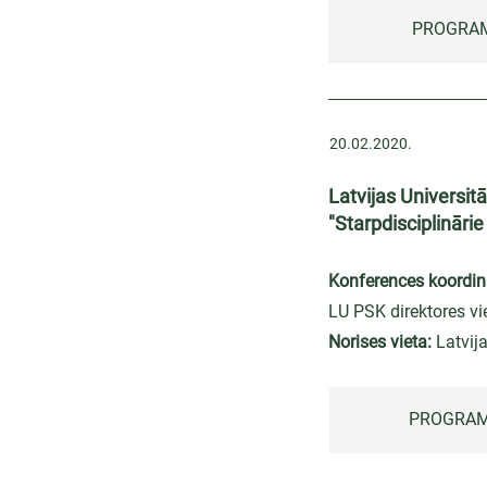
PROGRAM
20.02.2020.
Latvijas Universit
"Starpdisciplināri
Konferences koordin
LU PSK direktores vi
Norises vieta:
Latvij
PROGRAM