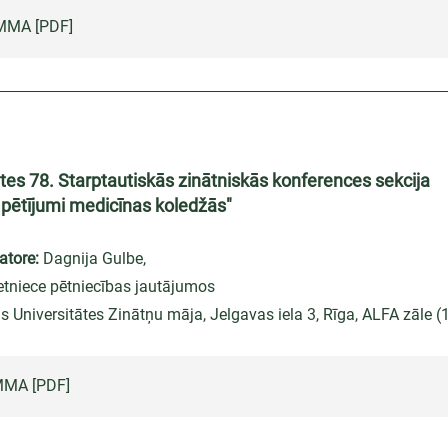
MA [PDF]
ātes 78. Starptautiskās zinātniskās konferences sekcija
e pētījumi medicīnas koledžās"
atore:
Dagnija Gulbe,
etniece pētniecības jautājumos
as Universitātes Zinātņu māja, Jelgavas iela 3, Rīga, ALFA zāle (
MA [PDF]