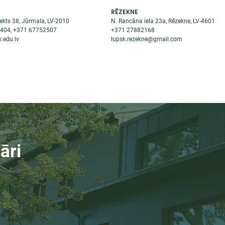
RĒZEKNE
ekts 38, Jūrmala, LV-2010
N. Rancāna iela 23a, Rēzekne, LV-4601
8404
, +371
67752507
+371
27882168
.edu.lv
lupsk.rezekne@gmail.com
ĒJAS
STUDENTIEM
STARPTAUTISKĀ SADARBĪBA
TĀTES
āri