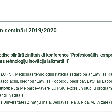
n semināri 2019/2020
rpdisciplinārā zinātniskā konference "Profesionālās kom
 tehnoloģiju inovāciju laikmetā II"
LU PSK Medicīnas tehnoloģiju katedra sadarbībā ar Latvijas R
asociāciju, biedrību “Latvijas Podologu biedrība”, Latvijas Labo
atore:
Rūta Melbārde-Vāvere, LU PSK lektore un studiju progr
ants” vadītāja
s Universitātes Zinātņu māja, Jelgavas iela 3, Rīga, ALFA zāle (