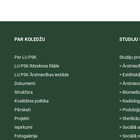
PAR KOLEDŽU
STUDIJU 
Par LU PSK
Studiju p
LU PSK Rēzeknes filiāle
> Ārstniec
LU PSK Ārstniecības iestāde
> Estētisk
Dokumenti
> Ārstniec
Struktūra
> Biomedic
Kvalitātes politika
> Radiolog
Pārskati
> Podoloģi
Projekti
> Sterilizā
Iepirkumi
> Sociālā 
Fotogalerija
> Sociālā r