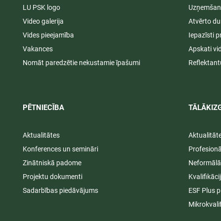
LU PSK logo
Uzņemšana
Video galerija
Atvērto du
Vides pieejamība
Iepazīsti p
Vakances
Apskati vi
Nomāt paredzētie nekustamie īpašumi
Reflektant
PĒTNIECĪBA
TĀLĀKIZG
Aktualitātes
Aktualitāt
Konferences un semināri
Profesion
Zinātniskā padome
Neformālā
Projektu dokumenti
Kvalifikāc
Sadarbības piedāvājums
ESF Plus p
Mikrokvali