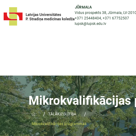
JŪRMALA
Vidus prospekts 38, Jūrmala, LV-201
+371 25448404
, +371
67752507
lupsk@lupsk.edu.lv
PAR KOLEDŽU
ST
STARPTAUTISKĀ SADARBĪBA
AKTUALITĀTES
Mikrokvalifikācija
/
/
TĀLĀKIZGLĪTĪBA
Mikrokvalifikācijas programmas