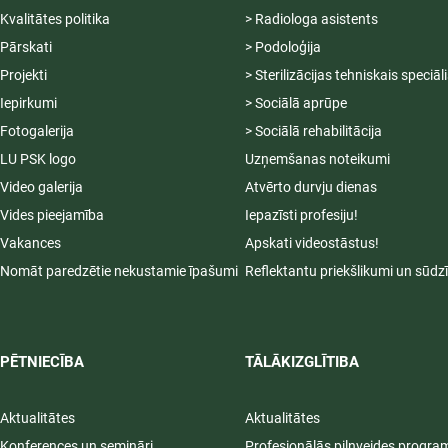
Kvalitātes politika
> Radiologa asistents
Pārskati
> Podoloģija
Projekti
> Sterilizācijas tehniskais speciāl
Iepirkumi
> Sociālā aprūpe
Fotogalerija
> Sociālā rehabilitācija
LU PSK logo
Uzņemšanas noteikumi
Video galerija
Atvērto durvju dienas
Vides pieejamība
Iepazīsti profesiju!
Vakances
Apskati videostāstus!
Nomāt paredzētie nekustamie īpašumi
Reflektantu priekšlikumi un sūdz
PĒTNIECĪBA
TĀLĀKIZGLĪTIBA
Aktualitātes
Aktualitātes
Konferences un semināri
Profesionālās pilnveides progr