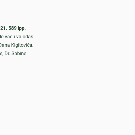
21. 589 lpp.
 No vācu valodas
 Dana Kigitoviča,
s, Dr. Sabīne