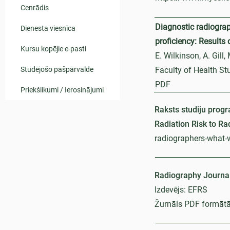
Cenrādis
Diagnostic radiogra
Dienesta viesnīca
proficiency: Results
Kursu kopējie e-pasti
E. Wilkinson, A. Gill,
Studējošo pašpārvalde
Faculty of Health St
PDF
Priekšlikumi / Ierosinājumi
Raksts studiju prog
Radiation Risk to R
radiographers-what
Radiography Journal
Izdevējs: EFRS
Žurnāls PDF formāt