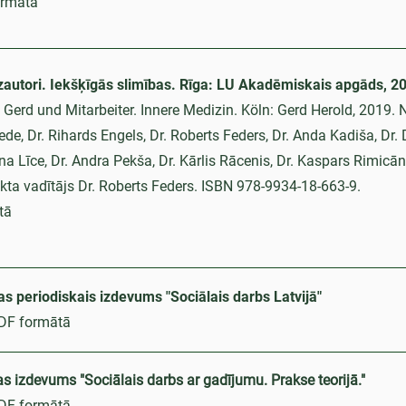
ormātā
zautori. Iekšķīgās slimības. Rīga: LU Akadēmiskais apgāds, 20
Gerd und Mitarbeiter. Innere Medizin. Köln: Gerd Herold, 2019.
iede, Dr. Rihards Engels, Dr. Roberts Feders, Dr. Anda Kadiša, Dr.
līna Līce, Dr. Andra Pekša, Dr. Kārlis Rācenis, Dr. Kaspars Rimicān
kta vadītājs Dr. Roberts Feders. ISBN 978-9934-18-663-9.
tā
jas periodiskais izdevums "Sociālais darbs Latvijā"
PDF formātā
as izdevums "Sociālais darbs ar gadījumu. Prakse teorijā."
PDF formātā