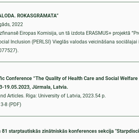
VALODA. ROKASGRĀMATA”
gāds, 2022
dzfinansē Eiropas Komisija, un tā izdota ERASMUS+ projektā “Pr
cial Inclusion (PERLSI) Vieglās valodas veicināšana sociālajai i
077527).
ific Conference “The Quality of Health Care and Social Welfare
3-19.05.2023, Jūrmala, Latvia.
nd Articles. Riga: University of Latvia, 2023.54 p.
3-8 (PDF)
s 81 starptautiskās zinātniskās konferences sekcija "Starpdisci