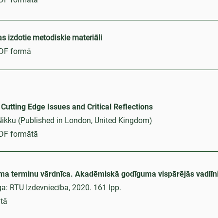
as izdotie metodiskie materiāli
PDF formā
 Cutting Edge Issues and Critical Reflections
Nikku (Published in London, United Kingdom)
PDF formātā
 terminu vārdnīca. Akadēmiskā godīguma vispārējās vadlīni
a: RTU Izdevniecība, 2020. 161 lpp.
tā