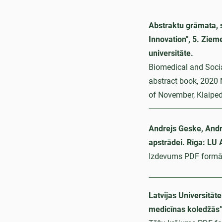
Abstraktu grāmata, 
Innovation", 5. Ziem
universitāte.
Biomedical and Socia
abstract book, 2020 
of November, Klaiped
Andrejs Geske, Andri
apstrādei. Rīga: LU
Izdevums PDF formā
Latvijas Universitāt
medicīnas koledžās”.