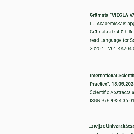
Grāmata “VIEGLĀ 
LU Akadēmiskais ap
Grāmatas izstrādi lī
read Language for So
2020-1-LV01-KA204-
International Scient
Practice". 18.05.202
Scientific Abstracts a
ISBN 978-9934-36-01
Latvijas Universitāte