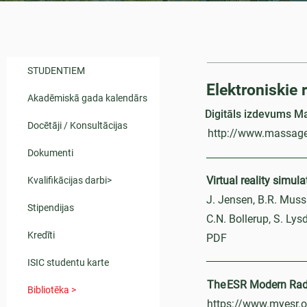
STUDENTIEM
Elektroniskie 
Akadēmiskā gada kalendārs
Digitāls izdevums 
Docētāji / Konsultācijas
http://www.massage
Dokumenti
Virtual reality simul
Kvalifikācijas darbi>
J. Jensen, B.R. Muss
Stipendijas
C.N. Bollerup, S. Lysd
Kredīti
PDF
ISIC studentu karte
The ESR Modern Rad
Bibliotēka >
https://www.myesr.o