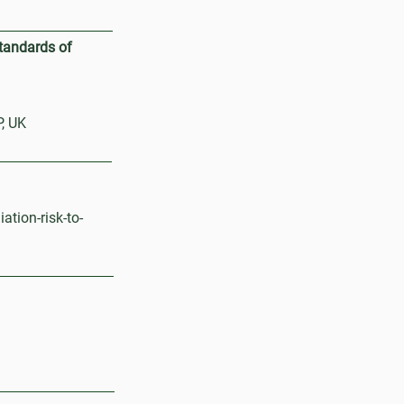
tandards of
P, UK
tion-risk-to-