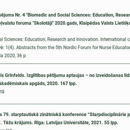
sējums Nr. 4 "Biomedic and Social Sciences: Education, Resea
eļvalstu foruma "Skolotāji" 2020.gads, Klaipēdas Valsts Lietišķ
l Sciences: Education, Research and Innovation. International 
Nr. 1(4). Abstracts from the 5th Nordic Forum for Nurse Educato
a 2020, 36 p
s Grīnfelds. Izglītības pētījumu aptaujas – no izveidošanas līd
 Akadēmiskais apgāds, 2020. 167 lpp.
tā
es 79. starptautiskā zinātniskā konference “Starpdisciplinārie p
 Tēžu krājums. Rīga: Latvijas Universitāte, 2021. 55 lpp.