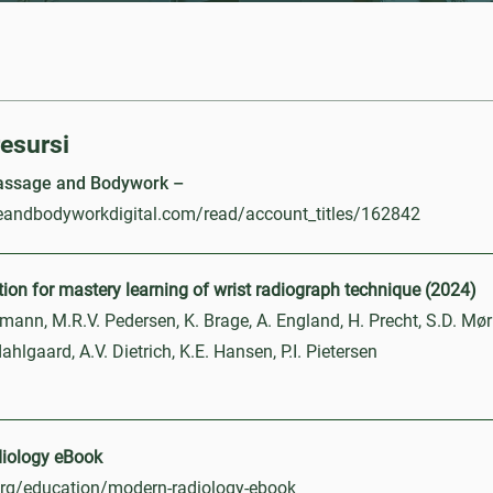
resursi
Massage and Bodywork –
andbodyworkdigital.com/read/account_titles/162842
ation for mastery learning of wrist radiograph technique (2024)
mann, M.R.V. Pedersen, K. Brage, A. England, H. Precht, S.D. Mør
ahlgaard, A.V. Dietrich, K.E. Hansen, P.I. Pietersen
iology eBook
rg/education/modern-radiology-ebook