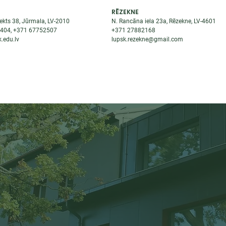
RĒZEKNE
ekts 38, Jūrmala, LV-2010
N. Rancāna iela 23a, Rēzekne, LV-4601
8404
, +371
67752507
+371
27882168
.edu.lv
lupsk.rezekne@gmail.com
ĒJAS
STUDENTIEM
STARPTAUTISKĀ SADARBĪBA
TĀTES