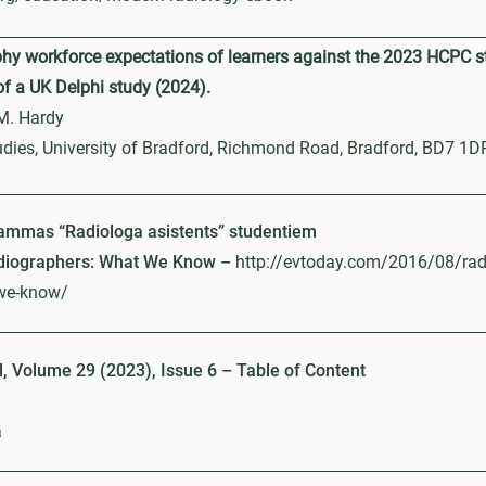
phy workforce expectations of learners against the 2023 HCPC s
 of a UK Delphi study (2024).
 M. Hardy
udies, University of Bradford, Richmond Road, Bradford, BD7 1D
rammas “Radiologa asistents” studentiem
adiographers: What We Know –
http://evtoday.com/2016/08/radia
-we-know/
, Volume 29 (2023), Issue 6 – Table of Content
ā