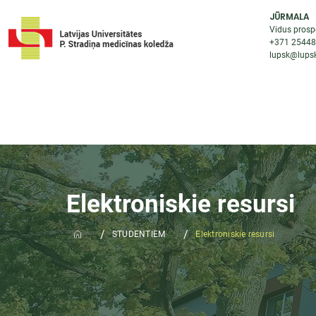
JŪRMALA
Vidus prosp
+371 2544
lupsk@lupsk
PAR KOLEDŽU
STUDIJU IESP
AKTUALI
Elektroniskie resursi
/
/
STUDENTIEM
Elektroniskie resursi