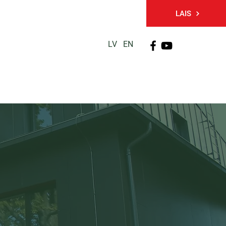
LAIS
LV
EN
PĒTNIECĪBA
TĀLĀKIZGLĪTĪBA
KONTAKTI