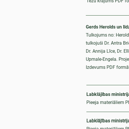
Tēžu krājums PDF f
Gerds Herolds un līd
Tulkojums no: Herold 
tulkojuši Dr. Antra Br
Dr. Annija Līce, Dr. E
Upmale-Engela. Proje
Izdevums PDF formā
Labklājības ministri
Pieeja materiāliem 
Labklājības ministrij
Pieeja materiāliem 