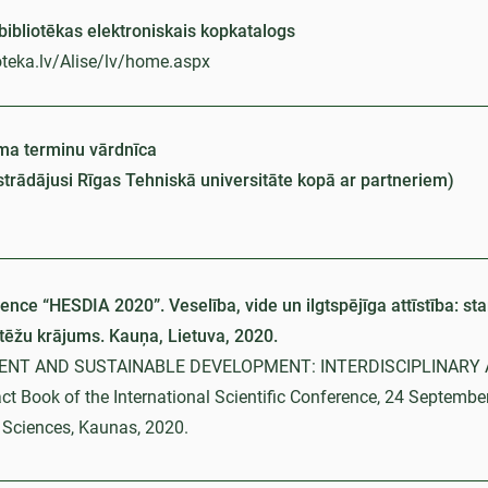
ibliotēkas elektroniskais kopkatalogs
ioteka.lv/Alise/lv/home.aspx
a terminu vārdnīca
zstrādājusi Rīgas Tehniskā universitāte kopā ar partneriem)
ence “HESDIA 2020”. Veselība, vide un ilgtspējīga attīstība: sta
tēžu krājums. Kauņa, Lietuva, 2020.
ENT AND SUSTAINABLE DEVELOPMENT: INTERDISCIPLINARY
t Book of the International Scientific Conference, 24 Septembe
d Sciences, Kaunas, 2020.