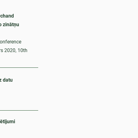
rchand
o zinātņu
conference
rs 2020, 10th
z datu
ētījumi