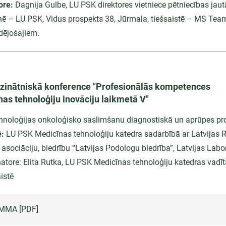
ore:
Dagnija Gulbe, LU PSK direktores vietniece pētniecības jau
nē – LU PSK, Vidus prospekts 38, Jūrmala, tiešsaistē – MS Tea
udējošajiem.
ā zinātniskā konference "Profesionālās kompetences
s tehnoloģiju inovāciju laikmetā V"
hnoloģijas onkoloģisko saslimšanu diagnostiskā un aprūpes pr
ē:
LU PSK Medicīnas tehnoloģiju katedra sadarbībā ar Latvijas 
asociāciju, biedrību “Latvijas Podologu biedrība”, Latvijas Labo
atore: Elita Rutka, LU PSK Medicīnas tehnoloģiju katedras vadī
istē
MMA [PDF]