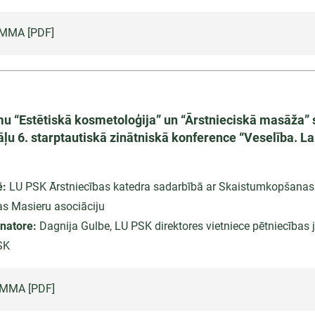
MMA [PDF]
u “Estētiskā kosmetoloģija” un “Ārstnieciskā masāža” 
ļu 6. starptautiskā zinātniskā konference “Veselība. La
ē:
LU PSK Ārstniecības katedra sadarbībā ar Skaistumkopšanas 
as Masieru asociāciju
natore:
Dagnija Gulbe, LU PSK direktores vietniece pētniecības
SK
MMA [PDF]