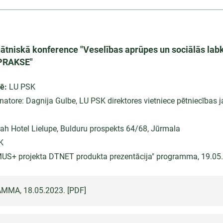
nātniskā konference "Veselības aprūpes un sociālās labk
 PRAKSE"
ē:
LU PSK
atore: Dagnija Gulbe, LU PSK direktores vietniece pētniecības 
ah Hotel Lielupe, Bulduru prospekts 64/68, Jūrmala
K
MUS+ projekta DTNET produkta prezentācija" programma, 19.05
AMMA,
18.05.2023.
[PDF]