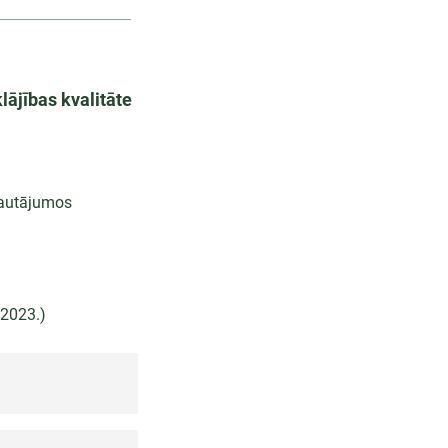
lājības kvalitāte
jautājumos
.2023.)