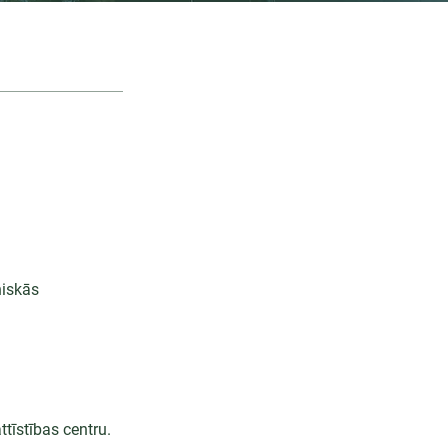
niskās
īstības centru.