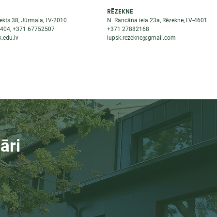
RĒZEKNE
ekts 38, Jūrmala, LV-2010
N. Rancāna iela 23a, Rēzekne, LV-4601
8404
, +371
67752507
+371
27882168
.edu.lv
lupsk.rezekne@gmail.com
ĒJAS
STUDENTIEM
STARPTAUTISKĀ SADARBĪBA
TĀTES
āri