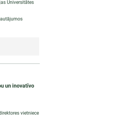
jas Universitātes
 jautājumos
bu un inovatīvo
irektores vietniece