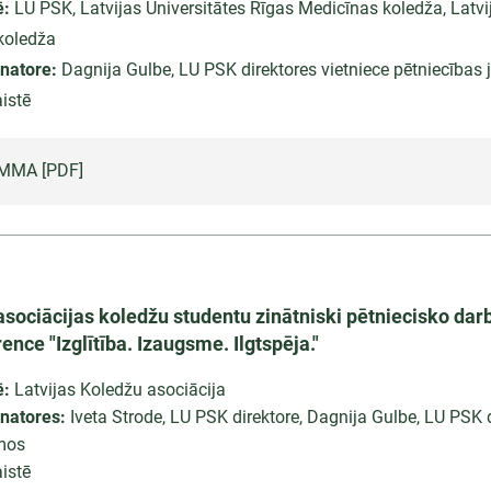
ē:
LU PSK, Latvijas Universitātes Rīgas Medicīnas koledža, Latvi
koledža
natore:
Dagnija Gulbe, LU PSK direktores vietniece pētniecības
istē
MMA [PDF]
asociācijas koledžu studentu zinātniski pētniecisko dar
nce "Izglītība. Izaugsme. Ilgtspēja."
ē:
Latvijas Koledžu asociācija
inatores:
Iveta Strode, LU PSK direktore, Dagnija Gulbe, LU PSK d
umos
istē