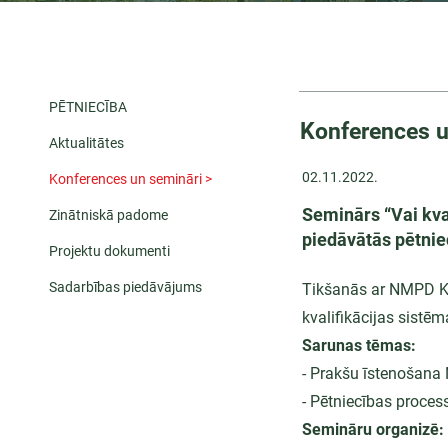
PĒTNIECĪBA
Konferences u
Aktualitātes
02.11.2022.
Konferences un semināri >
Seminārs “Vai kva
Zinātniskā padome
piedāvātās pētniec
Projektu dokumenti
Sadarbības piedāvājums
Tikšanās ar NMPD Ko
kvalifikācijas sistēma
Sarunas tēmas:
- Prakšu īstenošana
- Pētniecības proce
Semināru organizē: