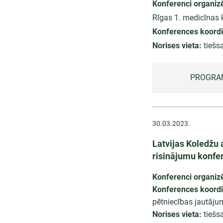
Konferenci organiz
Rīgas 1. medicīnas 
Konferences koordi
Norises vieta:
tiešsa
PROGRA
30.03.2023.
Latvijas Koledžu 
risinājumu konfere
Konferenci organiz
Konferences koord
pētniecības jautāj
Norises vieta:
tiešsa