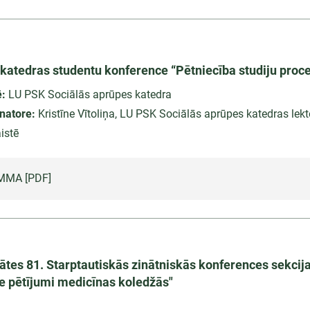
katedras studentu konference “Pētniecība studiju proc
ē:
LU PSK Sociālās aprūpes katedra
natore:
Kristīne Vītoliņa, LU PSK Sociālās aprūpes katedras lekt
istē
MA [PDF]
tātes 81. Starptautiskās zinātniskās konferences sekcij
ie pētījumi medicīnas koledžās"