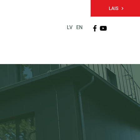
LAIS
LV
EN
PĒTNIECĪBA
TĀLĀKIZGLĪTĪBA
KONTAKTI