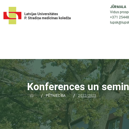
JŪRMALA
Vidus prosp
+371 2544
lupsk@lupsk
PAR KOLEDŽU
STUDIJU IESP
AKTUALI
Konferences un semin
/
/
PĒTNIECĪBA
2022/2023