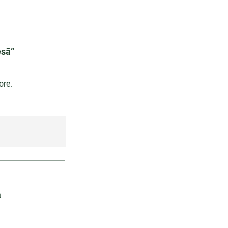
esā”
ore.
a