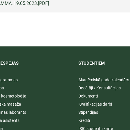
AMMA,
19.05.2023.
[PDF]
IESPĒJAS
STUDENTIEM​
rogrammas
Akadēmiskā gada kalendārs
ība
Docētāji / Konsultācijas
ā kosmetoloģija
Dokumenti
iskā masāža
Kvalifikācijas darbi
īnas laborants
Stipendijas
a asistents
Kredīti
ja
ISIC studentu karte