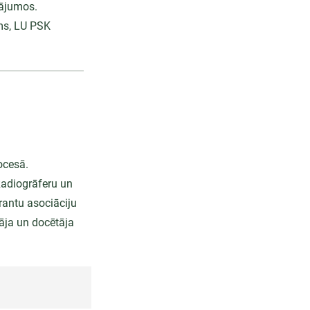
tājumos.
ms, LU PSK
ocesā.
Radiogrāferu un
rantu asociāciju
tāja un docētāja