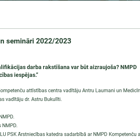
n semināri 2022/2023
lifikācijas darba rakstīšana var būt aizraujoša? NMPD
ības iespējas.”
mpetenču attīstības centra vadītāju Antru Laumani un Medicī
s vadītāju dr. Astru Bukulīti.
 NMPD.
ss NMPD.
LU PSK Ārstniecības katedra sadarbībā ar NMPD Kompetenču att