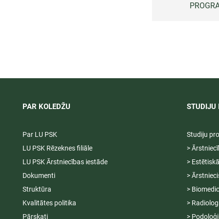
PROGR
PAR KOLEDŽU
STUDIJU 
Par LU PSK
Studiju p
LU PSK Rēzeknes filiāle
> Ārstniec
LU PSK Ārstniecības iestāde
> Estētisk
Dokumenti
> Ārstniec
Struktūra
> Biomedic
Kvalitātes politika
> Radiolog
Pārskati
> Podoloģi