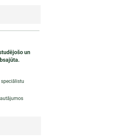
studējošo un
bsajūta.
speciālistu
 jautājumos