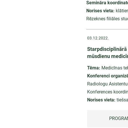
Semināra koordinat
Norises vieta:
klātie
Rēzeknes filiāles st
03.12.2022.
Starpdisciplinār
mūsdienu medicīna
Tēma:
Medicīnas te
Konferenci organiz
Radiologu Asistentu 
Konferences koordin
Norises vieta:
tiešsa
PROGRA