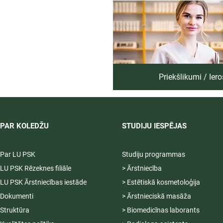
Priekšlikumi / Ier
PAR KOLEDŽU
STUDIJU IESPĒJAS
Par LU PSK
Studiju programmas
LU PSK Rēzeknes filiāle
> Ārstniecība
LU PSK Ārstniecības iestāde
> Estētiskā kosmetoloģija
Dokumenti
> Ārstnieciskā masāža
Struktūra
> Biomedicīnas laborants