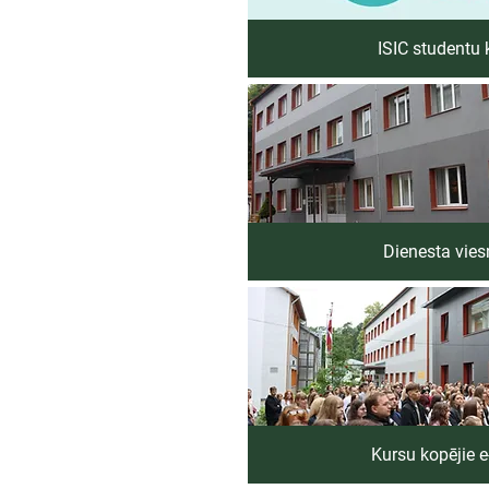
ISIC studentu 
Dienesta vies
Kursu kopējie e