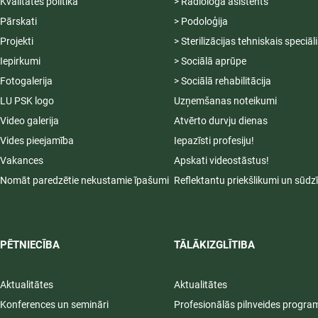
Kvalitātes politika
> Radiologa asistents
Pārskati
> Podoloģija
Projekti
> Sterilizācijas tehniskais speciāl
Iepirkumi
> Sociālā aprūpe
Fotogalerija
> Sociālā rehabilitācija
LU PSK logo
Uzņemšanas noteikumi
Video galerija
Atvērto durvju dienas
Vides pieejamība
Iepazīsti profesiju!
Vakances
Apskati videostāstus!
Nomāt paredzētie nekustamie īpašumi
Reflektantu priekšlikumi un sūdz
PĒTNIECĪBA
TĀLĀKIZGLĪTIBA
Aktualitātes
Aktualitātes
Konferences un semināri
Profesionālās pilnveides progr