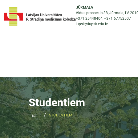
JŪRMALA
Vidus prospekts 38, Jūrmala, LV-201
+371 25448404
, +371
67752507
lupsk@lupsk.edu.lv
PAR KOLEDŽU
ST
STARPTAUTISKĀ SADARBĪBA
AKTUALITĀTES
Studentiem
/
STUDENTIEM