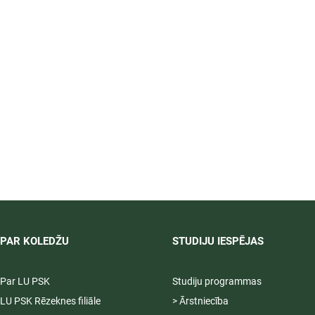
PAR KOLEDŽU
STUDIJU IESPĒJAS
Par LU PSK
Studiju programmas
LU PSK Rēzeknes filiāle
> Ārstniecība