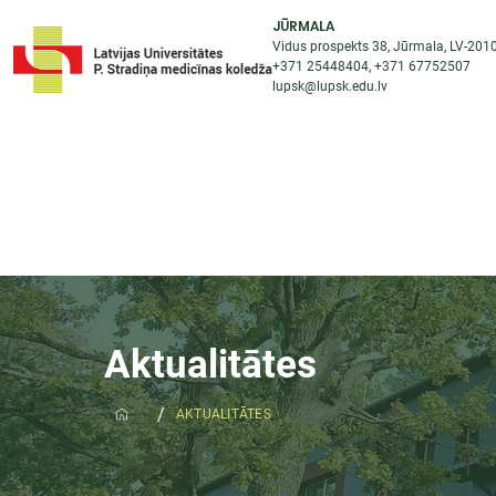
JŪRMALA
Vidus prospekts 38, Jūrmala, LV-201
+371 25448404
, +371
67752507
lupsk@lupsk.edu.lv
PAR KOLEDŽU
ST
STARPTAUTISKĀ SADARBĪBA
AKTUALITĀTES
Aktualitātes
/
AKTUALITĀTES