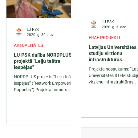
LU PSK
2020. g. 3. dec.
LU PSK
2020. g. 30. nov.
ERAF PROJEKTI
AKTUALITĀTES
Latvijas Universitāte
studiju virzienu
LU PSK dalība NORDPLUS
infrastruktūras
projektā "Leļļu teātra
modernizācija un res
iespējas"
Projekta nosaukums: “Latvijas
koncentrācija
Universitātes STEM studij
NORDPLUS projekts “Leļļu teātra
virzienu infrastruktūras
iespējas” (“Network Empowering
modernizācija un resursu
Puppetry”) Projekta numurs:
koncentrācija” Projekta...
NPHE-2019/10244 Projekta
periods: 2019-2022...