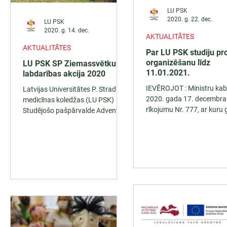
LU PSK
2020. g. 22. dec.
LU PSK
2020. g. 14. dec.
AKTUALITĀTES
AKTUALITĀTES
Par LU PSK studiju pr
organizēšanu līdz
LU PSK SP Ziemassvētku
11.01.2021.
labdarības akcija 2020
IEVĒROJOT : Ministru kab
Latvijas Universitātes P. Stradiņa
2020. gada 17. decembra
medicīnas koledžas (LU PSK)
rīkojumu Nr. 777, ar kuru 
Studējošo pašpārvalde Adventes
2020. gada 6. novembra 
laikā īstenoja savu ieceri – paveikt
Nr. 655 "Par...
kopīgi...