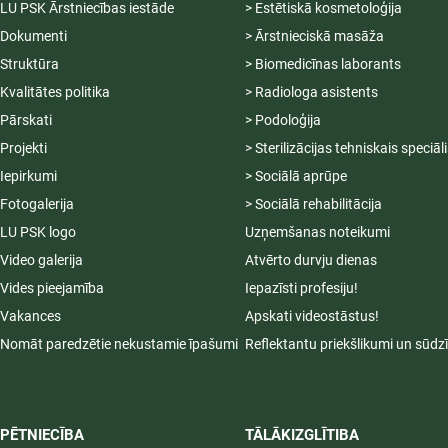
LU PSK Ārstniecības iestāde
> Estētiskā kosmetoloģija
Dokumenti
> Ārstnieciskā masāža
Struktūra
> Biomedicīnas laborants
Kvalitātes politika
> Radiologa asistents
Pārskati
> Podoloģija
Projekti
> Sterilizācijas tehniskais speciāl
Iepirkumi
> Sociālā aprūpe
Fotogalerija
> Sociālā rehabilitācija
LU PSK logo
Uzņemšanas noteikumi
Video galerija
Atvērto durvju dienas
Vides pieejamība
Iepazīsti profesiju!
Vakances
Apskati videostāstus!
Nomāt paredzētie nekustamie īpašumi
Reflektantu priekšlikumi un sūdz
PĒTNIECĪBA
TĀLĀKIZGLĪTIBA