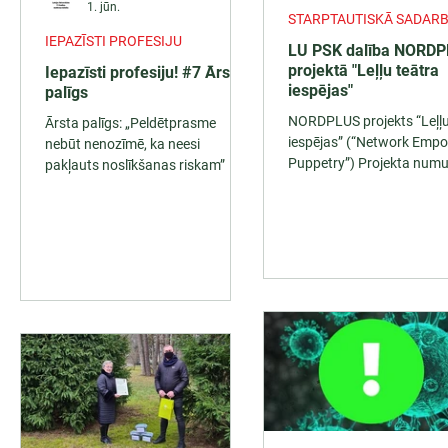
1. jūn.
STARPTAUTISKĀ SADARB
IEPAZĪSTI PROFESIJU
LU PSK dalība NORD
projektā "Leļļu teātra
Iepazīsti profesiju! #7 Ārsta
iespējas"
palīgs
NORDPLUS projekts “Leļļu
Ārsta palīgs: „Peldētprasme
iespējas” (“Network Emp
nebūt nenozīmē, ka neesi
Puppetry”) Projekta numu
pakļauts noslīkšanas riskam”
NPHE-2019/10244 Projek
periods: 2019-2022 ...