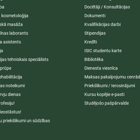
ība
Docētāji / Konsultācijas
ā kosmetoloģija
Dokumenti
iskā masāža
Kvalifikācijas darbi
īnas laborants
Stipendijas
a asistents
Kredīti
ja
ISIC studentu karte
cijas tehniskais speciālists
Bibliotēka
aprūpe
Dienesta viesnīca
ehabilitācija
Maksas pakalpojumu cenrād
s noteikumi
Priekšlikumi / Ierosinājumi
rvju dienas
Kursu kopējie e-pasti
rofesiju!
Studējošo pašpārvalde
deostāstus!
u priekšlikumi un sūdzības