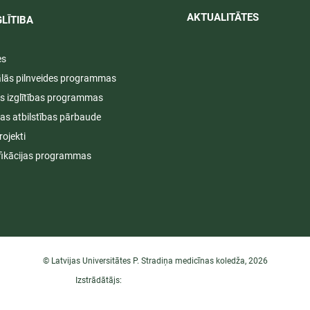
AKTUALITĀTES​​
LĪTIBA
es
ālās pilnveides programmas
s izglītības programmas
ijas atbilstības pārbaude
rojekti
fikācijas programmas
© Latvijas Universitātes P. Stradiņa medicīnas koledža, 2026
Izstrādātājs: