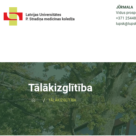
JŪRMALA
Vidus prosp
+371 2544
lupsk@lupsk
PAR KOLEDŽU
STUDIJU IESP
AKTUALI
Tālākizglītība
/
TĀLĀKIZGLĪTĪBA