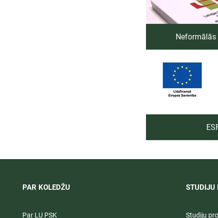
Neformālās 
ESF
PAR KOLEDŽU
STUDIJU 
Par LU PSK
Studiju p