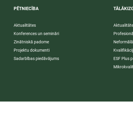
PĒTNIECĪBA
TĀLĀKIZG
Aktualitātes
Aktualitāt
Konferences un semināri
Profesion
Zinātniskā padome
Neformālā
Projektu dokumenti
Kvalifikāc
Sadarbības piedāvājums
ESF Plus p
Mikrokvali