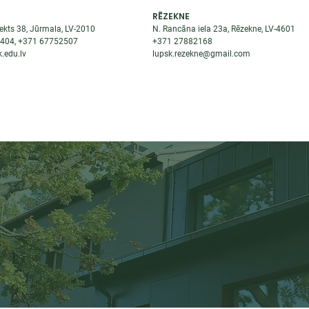
RĒZEKNE
ekts 38, Jūrmala, LV-2010
N. Rancāna iela 23a, Rēzekne, LV-4601
8404
, +371
67752507
+371
27882168
.edu.lv
lupsk.rezekne@gmail.com
ĒJAS
STUDENTIEM
STARPTAUTISKĀ SADARBĪBA
TĀTES