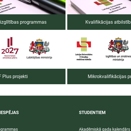
izglītības programmas
Kvalifikācijas atbilst
 Plus projekti
Mikrokvalifikācijas
IESPĒJAS
STUDENTIEM​
rogrammas
Akadēmiskā gada kalendārs