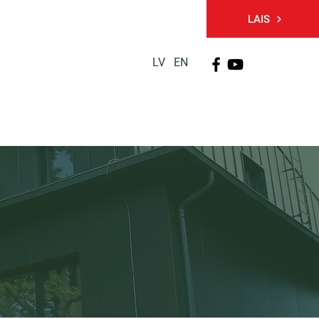
LAIS
LV
EN
PĒTNIECĪBA
TĀLĀKIZGLĪTĪBA
KONTAKTI