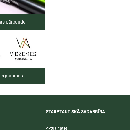
ības pārbaude
 programmas
STARPTAUTISKĀ SADARBĪBA​
Aktualitātes