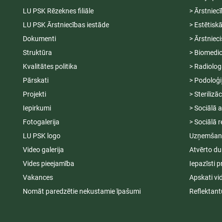
LU PSK Rēzeknes filiāle
> Ārstniec
LU PSK Ārstniecības iestāde
> Estētisk
Dokumenti
> Ārstniec
Struktūra
> Biomedic
Kvalitātes politika
> Radiolog
Pārskati
> Podoloģi
Projekti
> Sterilizā
Iepirkumi
> Sociālā 
Fotogalerija
> Sociālā r
LU PSK logo
Uzņemšana
Video galerija
Atvērto du
Vides pieejamība
Iepazīsti p
Vakances
Apskati vi
Nomāt paredzētie nekustamie īpašumi
Reflektant