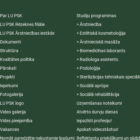
Par LU PSK
Studiju programmas
LU PSK Rēzeknes filiāle
> Ārstniecība
LU PSK Ārstniecības iestāde
> Estētiskā kosmetoloģija
Dokumenti
> Ārstnieciskā masāža
Struktūra
> Biomedicīnas laborants
Kvalitātes politika
> Radiologa asistents
Pārskati
> Podoloģija
Projekti
> Sterilizācijas tehniskais speciāl
Iepirkumi
> Sociālā aprūpe
Fotogalerija
> Sociālā rehabilitācija
LU PSK logo
Uzņemšanas noteikumi
Video galerija
Atvērto durvju dienas
Vides pieejamība
Iepazīsti profesiju!
Vakances
Apskati videostāstus!
Nomāt paredzētie nekustamie īpašumi
Reflektantu priekšlikumi un sūdz