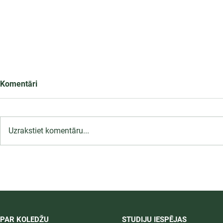
Komentāri
Uzrakstiet komentāru...
Infekciju kontroles un
profilakses pasākumi
ārstniecības iestādē,
12.09.2026.
PAR KOLEDŽU
STUDIJU IESPĒJAS