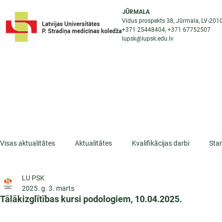
JŪRMALA
Vidus prospekts 38, Jūrmala, LV-201
+371 25448404
, +371
67752507
lupsk@lupsk.edu.lv
PAR KOLEDŽU
ST
STARPTAUTISKĀ SADARBĪBA
AKTUALITĀTES
Visas aktualitātes
Aktualitātes
Kvalifikācijas darbi
Sta
LU PSK
ESF projekti
Iepazīsti profesiju
Dažādas
Mikrokva
2025. g. 3. marts
Tālākizglītības kursi podologiem, 10.04.2025.