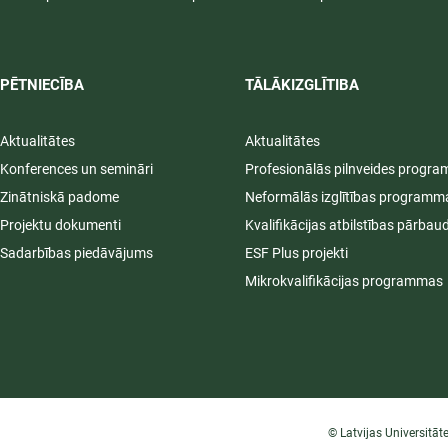
PĒTNIECĪBA
TĀLĀKIZGLĪTIBA
Aktualitātes
Aktualitātes
Konferences un semināri
Profesionālās pilnveides progr
Zinātniskā padome
Neformālās izglītības programm
Projektu dokumenti
Kvalifikācijas atbilstības pārbau
Sadarbības piedāvājums
ESF Plus projekti
Mikrokvalifikācijas programmas
© Latvijas Universitāt