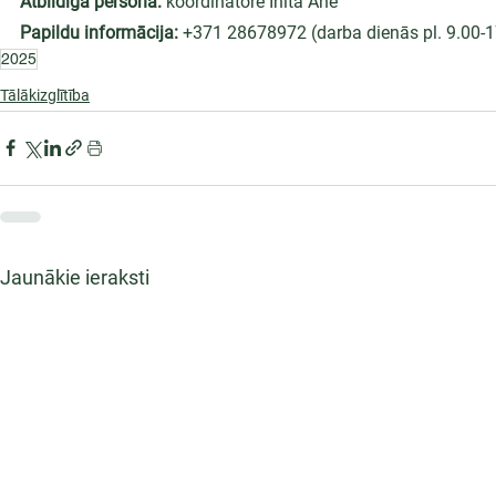
Atbildīgā persona:
 koordinatore Inita Āne
Papildu informācija:
 +371 28678972 (darba dienās pl. 9.00-17
2025
Tālākizglītība
Jaunākie ieraksti