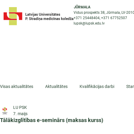
JŪRMALA
Vidus prospekts 38, Jūrmala, LV-201
+371 25448404
, +371
67752507
lupsk@lupsk.edu.lv
PAR KOLEDŽU
ST
STARPTAUTISKĀ SADARBĪBA
AKTUALITĀTES
Visas aktualitātes
Aktualitātes
Kvalifikācijas darbi
Sta
LU PSK
ESF projekti
Iepazīsti profesiju
Dažādas
Mikrokva
7. maijs
Tālākizglītības e-seminārs (maksas kurss)