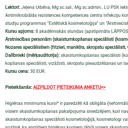
Lektori:
 Jeļena Urbēna, Mg.sc.sal., Mg.sc.admin., LU PSK lek
Antimikrobiālās rezistences kompetences centra infekciju kon
studiju programmas “Estētiskā kosmetoloģija” un “Ārstniecis
Kursu apjoms: 
8 akadēmiskās stundas (apstiprināts LĀPPOS,
Ārstniecības personām (skaistumkopšanas speciālisti (kosmeto
Nozares speciālistiem (frizieri, manikīra, skropstu speciālisti, vi
Dalībnieki (mērķauditorija):
 skaistumkopšanas speciālisti (kos
kopšanas speciālisti, vizāžisti, skropstu pieaudzēšanas un lami
Kursu cena: 
30 EUR.
Pieteikšanās: 
AIZPILDOT PIETEIKUMA ANKETU>>
Higiēnas minimuma kursi* ir paredzēti kā obligāta (neformā
visiem skaistumkopšanas pakalpojuma sniedzējiem, kuri nav se
skaistumkopšanas speciālisti kosmetoloģijā, kosmetologi vai ir f
nozīmē, ka apgūtiem higiēnas kursiem jābūt visiem skaistumk