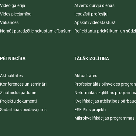
Video galerija
Atvērto durvju dienas
Vides pieejamība
Iepazīsti profesiju!
Vakances
Apskati videostāstus!
Nomāt paredzētie nekustamie īpašumi
Reflektantu priekšlikumi un sūdz
PĒTNIECĪBA
TĀLĀKIZGLĪTIBA
Aktualitātes
Aktualitātes
Konferences un semināri
Profesionālās pilnveides progr
Zinātniskā padome
Neformālās izglītības programm
Projektu dokumenti
Kvalifikācijas atbilstības pārbau
Sadarbības piedāvājums
ESF Plus projekti
Mikrokvalifikācijas programmas