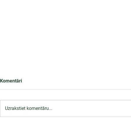
Komentāri
Uzrakstiet komentāru...
Infekciju kontroles un