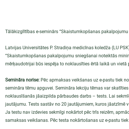
Tālākizglītības e-seminārs “Skaistumkopšanas pakalpojumu 
Latvijas Universitātes P. Stradiņa medicīnas koledža (LU PSK
“Skaistumkopšanas pakalpojumu sniegšanai noteiktās minimā
mērķaudotrijai būs iespēja to noklausīties ērtā laikā un viet
Semināra norise: 
Pēc apmaksas veikšanas uz e-pastu tiek nos
semināra tēmu apguvei. Semināra lekciju tēmas var skatīties 
noklausīšanās jāaizpilda pārbaudes darbs – tests. Lai sekmī
jautājumu. Tests sastāv no 20 jautājumiem, kuros jāatzīmē vien
Ja testu nav izdevies sekmīgi nokārtot pēc trīs reizēm, apmācīb
samaksas veikšanas. Pēc testa nokārtošanas uz e-pastu tiek n