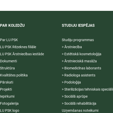
profilakses pasākumi
ārstniecības iestādē,
12.09.2026.
PAR KOLEDŽU
STUDIJU IESPĒJAS
Par LU PSK
Studiju programmas
LU PSK Rēzeknes filiāle
> Ārstniecība
LU PSK Ārstniecības iestāde
> Estētiskā kosmetoloģija
Dokumenti
> Ārstnieciskā masāža
Struktūra
> Biomedicīnas laborants
Kvalitātes politika
> Radiologa asistents
Pārskati
> Podoloģija
Projekti
> Sterilizācijas tehniskais speciāl
Iepirkumi
> Sociālā aprūpe
Fotogalerija
> Sociālā rehabilitācija
LU PSK logo
Uzņemšanas noteikumi