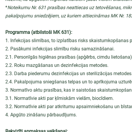
*
Noteikumu Nr. 631 prasības neattiecas uz tetovēšanas, mikr
pakalpojumu sniedzējiem, uz kuriem attiecināmas MK Nr. 18
Programma (atbilstoši MK 631):
1. Infekcijas slimības, to izplatības risks skaistumkopšanas
2. Pasākumi infekcijas slimību risku samazināšanai.
2.1. Personīgās higiēnas prasības (apģērbs, cimdu lietošana)
2.2. Roku mazgāšanas un dezinfekcijas metodes.
2.3. Darba piederumu dezinfekcijas un sterilizācijas metodes
2.4. Pakalpojuma sniegšanas telpas un to aprīkojuma uzturē
3. Normatīvo aktu prasības, kas ir saistošas skaistumkopša
3.1. Normatīvie akti par ķīmiskām vielām, biocīdiem.
3.2. Normatīvie akti par atkritumu apsaimniekošanu un bīst
4. Apgūto zināšanu pārbaudījums.
Rekvizīti apmaksas veikšanai: