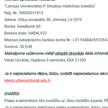
“Latvijas Universitātes P. Stradiņa medicīnas koledža”
Reģ. Nr.: 90000031813
Adrese: Vidus prospekts 38, Jūrmala, LV-2010
Banka: Swedbank AS
Bankas kods: HABALV22
Maksas pakalpojumu bankas konta Nr.: LV17HABA0551054
Summa: 30 EUR
Maksājuma uzdevuma mērķī 
obligāti jānorāda
 šāda informāc
Vārds Uzvārds, Higiēnas E-seminārs, EKK 21359.
Ja ir nepieciešams rēķins, lūdzu, norādīt nepieciešamos rekvi
jelena.urbena@lupsk.edu.lv
SVARĪGI!
Pieeja e-semināram tiks nosūtīta uz Jūsu norādīto e-pastu
Ja ir nepieciešama steidzama pieeja e-semināram, lūdzu, ma