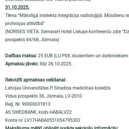
31.10.2025.
Tēma “Mākslīgā intelekta integrācija radioloģijā: Mūsdienu t
profesijas attīstībā”
(NORISES VIETA: SemaraH Hotel Lielupe konferenču zāle “Dzi
prospekts 64/68, Jūrmala)
Dalības maksa:
 25 EUR (LU PSK studentiem un darbiniekie
Apmaksu jāveic:
 līdz 26.10.2025.
Rekvizīti apmaksas veikšanai:
Latvijas Universitātes P. Stradiņa medicīnas koledža
Vidus prospekts 38, Jūrmala, LV-2010
Reģ. Nr. 90000031813
AS SWEDBANK, kods HABALV22
Konta nr. LV17HABA0551054795302
Maksājuma mērķī 
obligāti norāda 
sekojošu informāciju: