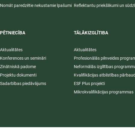
Nomāt paredzētie nekustamie īpašumi
Reflektantu priekšlikumi un sūdz
PĒTNIECĪBA
TĀLĀKIZGLĪTIBA
Aktualitātes
Aktualitātes
Konferences un semināri
Profesionālās pilnveides progr
Zinātniskā padome
Neformālās izglītības programm
Projektu dokumenti
Kvalifikācijas atbilstības pārbau
Sadarbības piedāvājums
ESF Plus projekti
Mikrokvalifikācijas programmas