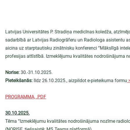
Latvijas Universitātes P. Stradiņa medicīnas koledža, atzīmēj
sadarbībā ar Latvijas Radiogrāferu un Radiologa asistentu as
aicina uz starptautisku zinātnisku konferenci “Mākslīgā intele
profesijas attīstībā. Izmeklējumu kvalitātes nodrošinājuma n
Norise:
 30.-31.10.2025.
Pieteikšanās:
 līdz 26.10.2025., aizpildot e-pieteikuma formu
 
PROGRAMMA, .PDF
30.10.2025.
Tēma “Izmeklējumu kvalitātes nodrošinājuma nozīme radiolo
(NORISE, tiešsaistē: MS Teams platformā)