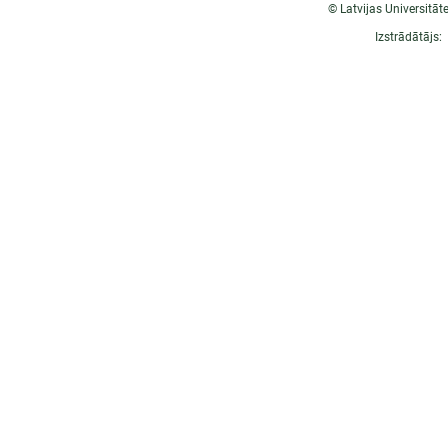
© Latvijas Universitāt
Izstrādātājs: