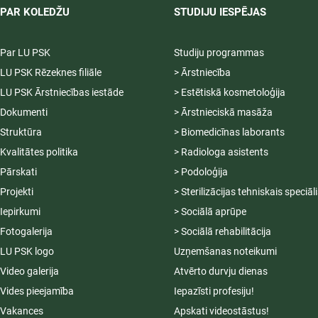
PAR KOLEDŽU
STUDIJU IESPĒJAS
Par LU PSK
Studiju programmas
LU PSK Rēzeknes filiāle
> Ārstniecība
LU PSK Ārstniecības iestāde
> Estētiskā kosmetoloģija
Dokumenti
> Ārstnieciskā masāža
Struktūra
> Biomedicīnas laborants
Kvalitātes politika
> Radiologa asistents
Pārskati
> Podoloģija
Projekti
> Sterilizācijas tehniskais speciāl
Iepirkumi
> Sociālā aprūpe
Fotogalerija
> Sociālā rehabilitācija
LU PSK logo
Uzņemšanas noteikumi
Video galerija
Atvērto durvju dienas
Vides pieejamība
Iepazīsti profesiju!
Vakances
Apskati videostāstus!