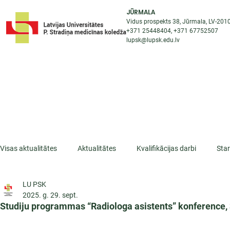
JŪRMALA
Vidus prospekts 38, Jūrmala, LV-201
+371 25448404
, +371
67752507
lupsk@lupsk.edu.lv
PAR KOLEDŽU
ST
STARPTAUTISKĀ SADARBĪBA
AKTUALITĀTES
Visas aktualitātes
Aktualitātes
Kvalifikācijas darbi
Sta
LU PSK
ESF projekti
Iepazīsti profesiju
Dažādas
Mikrokva
2025. g. 29. sept.
Studiju programmas “Radiologa asistents” konference, 