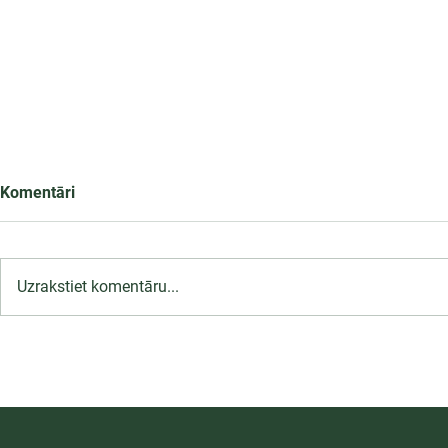
Komentāri
Uzrakstiet komentāru...
Infekciju kontroles un
profilakses pasākumi
ārstniecības iestādē,
12.09.2026.