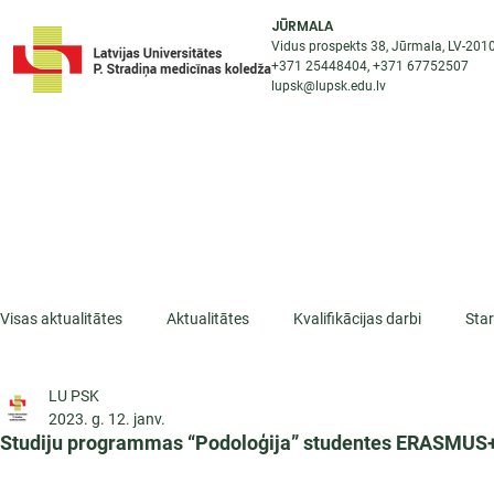
JŪRMALA
Vidus prospekts 38, Jūrmala, LV-201
+371 25448404
, +371
67752507
lupsk@lupsk.edu.lv
PAR KOLEDŽU
ST
STARPTAUTISKĀ SADARBĪBA
AKTUALITĀTES
Visas aktualitātes
Aktualitātes
Kvalifikācijas darbi
Sta
LU PSK
ESF projekti
Iepazīsti profesiju
Dažādas
Mikrokva
2023. g. 12. janv.
Studiju programmas “Podoloģija” studentes ERASMUS+