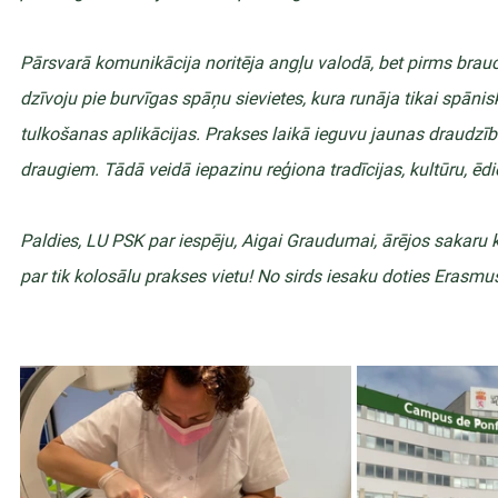
Pārsvarā komunikācija noritēja angļu valodā, bet pirms brau
dzīvoju pie burvīgas spāņu sievietes, kura runāja tikai spānis
tulkošanas aplikācijas. Prakses laikā ieguvu jaunas draudzī
draugiem. Tādā veidā iepazinu reģiona tradīcijas, kultūru, ēd
Paldies, LU PSK par iespēju, Aigai Graudumai, ārējos sakaru 
par tik kolosālu prakses vietu! No sirds iesaku doties Erasmu