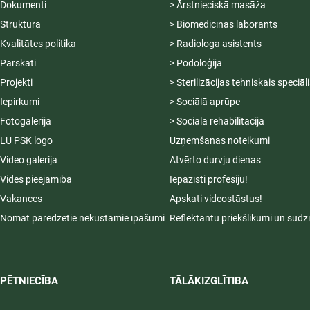
Dokumenti
> Ārstnieciskā masāža
Struktūra
> Biomedicīnas laborants
Kvalitātes politika
> Radiologa asistents
Pārskati
> Podoloģija
Projekti
> Sterilizācijas tehniskais speciāl
Iepirkumi
> Sociālā aprūpe
Fotogalerija
> Sociālā rehabilitācija
LU PSK logo
Uzņemšanas noteikumi
Video galerija
Atvērto durvju dienas
Vides pieejamība
Iepazīsti profesiju!
Vakances
Apskati videostāstus!
Nomāt paredzētie nekustamie īpašumi
Reflektantu priekšlikumi un sūdz
PĒTNIECĪBA
TĀLĀKIZGLĪTIBA