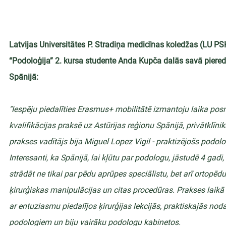
Latvijas Universitātes P. Stradiņa medicīnas koledžas (LU P
“Podoloģija” 2. kursa studente Anda Kupča dalās savā piered
Spānijā:
"Iespēju piedalīties Erasmus+ mobilitātē izmantoju laika po
kvalifikācijas praksē uz Astūrijas reģionu Spānijā, privātklīn
prakses vadītājs bija Miguel Lopez Vigil - praktizējošs podol
Interesanti, ka Spānijā, lai kļūtu par podologu, jāstudē 4 gadi,
strādāt ne tikai par pēdu aprūpes speciālistu, bet arī ortopēd
ķirurģiskas manipulācijas un citas procedūras. Prakses laikā 
ar entuziasmu piedalījos ķirurģijas lekcijās, praktiskajās nod
podologiem un biju vairāku podologu kabinetos.