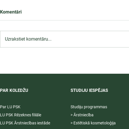
Komentāri
Uzrakstiet komentāru...
LU PSK īsteno Erasmus+ BIP
nedēļu jaunajiem
profesionāļiem Jūrmalā
PAR KOLEDŽU
STUDIJU IESPĒJAS
Par LU PSK
Studiju programmas
LU PSK Rēzeknes filiāle
> Ārstniecība
LU PSK Ārstniecības iestāde
> Estētiskā kosmetoloģija