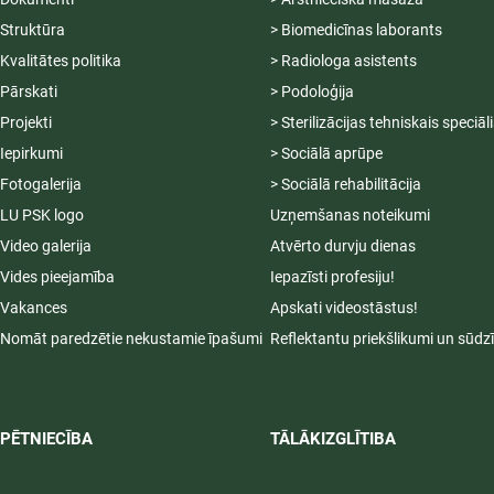
Struktūra
> Biomedicīnas laborants
Kvalitātes politika
> Radiologa asistents
Pārskati
> Podoloģija
Projekti
> Sterilizācijas tehniskais speciāl
Iepirkumi
> Sociālā aprūpe
Fotogalerija
> Sociālā rehabilitācija
LU PSK logo
Uzņemšanas noteikumi
Video galerija
Atvērto durvju dienas
Vides pieejamība
Iepazīsti profesiju!
Vakances
Apskati videostāstus!
Nomāt paredzētie nekustamie īpašumi
Reflektantu priekšlikumi un sūdz
PĒTNIECĪBA
TĀLĀKIZGLĪTIBA