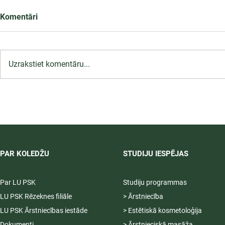
Komentāri
Uzrakstiet komentāru...
LU PSK uzņemšana
2026/2027 tiek pagarināta,
04.-20.08.2026.
PAR KOLEDŽU
STUDIJU IESPĒJAS
Par LU PSK
Studiju programmas
LU PSK Rēzeknes filiāle
> Ārstniecība
LU PSK Ārstniecības iestāde
> Estētiskā kosmetoloģija
Dokumenti
> Ārstnieciskā masāža