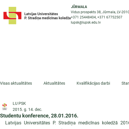
JŪRMALA
Vidus prospekts 38, Jūrmala, LV-201
+371 25448404
, +371
67752507
lupsk@lupsk.edu.lv
PAR KOLEDŽU
ST
STARPTAUTISKĀ SADARBĪBA
AKTUALITĀTES
Visas aktualitātes
Aktualitātes
Kvalifikācijas darbi
Sta
LU PSK
ESF projekti
Iepazīsti profesiju
Dažādas
Mikrokva
2015. g. 14. dec.
Studentu konference, 28.01.2016.
Latvijas Universitātes P. Stradiņa medicīnas koledžā 2016