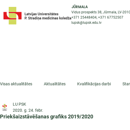
JŪRMALA
Vidus prospekts 38, Jūrmala, LV-201
+371 25448404
, +371
67752507
lupsk@lupsk.edu.lv
PAR KOLEDŽU
ST
STARPTAUTISKĀ SADARBĪBA
AKTUALITĀTES
Visas aktualitātes
Aktualitātes
Kvalifikācijas darbi
Sta
LU PSK
ESF projekti
Iepazīsti profesiju
Dažādas
Mikrokva
2020. g. 24. febr.
Priekšaizstāvēšanas grafiks 2019/2020