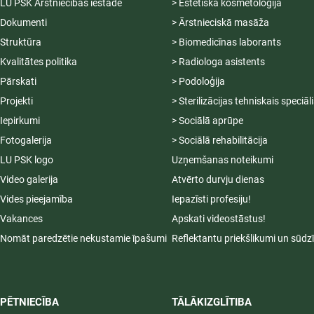
LU PSK Ārstniecības iestāde
> Estētiskā kosmetoloģija
Dokumenti
> Ārstnieciskā masāža
Struktūra
> Biomedicīnas laborants
Kvalitātes politika
> Radiologa asistents
Pārskati
> Podoloģija
Projekti
> Sterilizācijas tehniskais speciāl
Iepirkumi
> Sociālā aprūpe
Fotogalerija
> Sociālā rehabilitācija
LU PSK logo
Uzņemšanas noteikumi
Video galerija
Atvērto durvju dienas
Vides pieejamība
Iepazīsti profesiju!
Vakances
Apskati videostāstus!
Nomāt paredzētie nekustamie īpašumi
Reflektantu priekšlikumi un sūdz
PĒTNIECĪBA
TĀLĀKIZGLĪTIBA