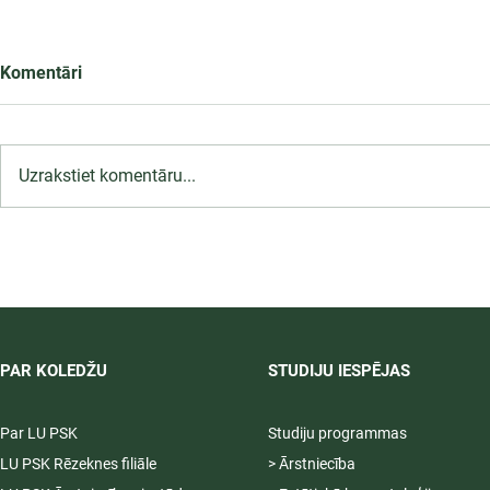
Komentāri
Uzrakstiet komentāru...
LU PSK uzņemšana
2026/2027 tiek pagarināta,
04.-20.08.2026.
PAR KOLEDŽU
STUDIJU IESPĒJAS
Par LU PSK
Studiju programmas
LU PSK Rēzeknes filiāle
> Ārstniecība