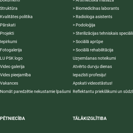
Dokumenti
> Ārstnieciskā masāža
Struktūra
> Biomedicīnas laborants
Kvalitātes politika
> Radiologa asistents
Pārskati
> Podoloģija
Projekti
> Sterilizācijas tehniskais speciāl
Iepirkumi
> Sociālā aprūpe
Fotogalerija
> Sociālā rehabilitācija
LU PSK logo
Uzņemšanas noteikumi
Video galerija
Atvērto durvju dienas
Vides pieejamība
Iepazīsti profesiju!
Vakances
Apskati videostāstus!
Nomāt paredzētie nekustamie īpašumi
Reflektantu priekšlikumi un sūdz
PĒTNIECĪBA
TĀLĀKIZGLĪTIBA