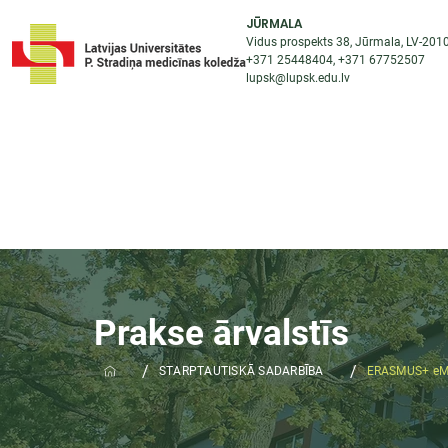
JŪRMALA
Vidus prospekts 38, Jūrmala, LV-201
+371 25448404
, +371
67752507
lupsk@lupsk.edu.lv
PAR KOLEDŽU
ST
STARPTAUTISKĀ SADARBĪBA
AKTUALITĀTES
Prakse ārvalstīs
/
/
STARPTAUTISKĀ SADARBĪBA
ERASMUS+ eM