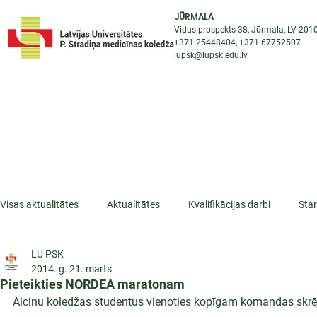
JŪRMALA
Vidus prospekts 38, Jūrmala, LV-201
+371 25448404
, +371
67752507
lupsk@lupsk.edu.lv
PAR KOLEDŽU
ST
STARPTAUTISKĀ SADARBĪBA
AKTUALITĀTES
Visas aktualitātes
Aktualitātes
Kvalifikācijas darbi
Sta
LU PSK
ESF projekti
Iepazīsti profesiju
Dažādas
Mikrokva
2014. g. 21. marts
Pieteikties NORDEA maratonam
Aicinu koledžas studentus vienoties kopīgam komandas skr