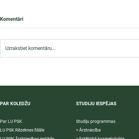
Komentāri
Uzrakstiet komentāru...
LU PSK uzņemšana
2026/2027 tiek pagarināta,
04.-20.08.2026.
PAR KOLEDŽU
STUDIJU IESPĒJAS
Par LU PSK
Studiju programmas
LU PSK Rēzeknes filiāle
> Ārstniecība
LU PSK Ārstniecības iestāde
> Estētiskā kosmetoloģija