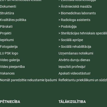
Dokumenti
> Ārstnieciskā masāža
Struktūra
> Biomedicīnas laborants
Kvalitātes politika
> Radiologa asistents
Pārskati
> Podoloģija
Projekti
> Sterilizācijas tehniskais speciāl
Iepirkumi
> Sociālā aprūpe
Fotogalerija
> Sociālā rehabilitācija
LU PSK logo
Uzņemšanas noteikumi
Video galerija
Atvērto durvju dienas
Vides pieejamība
Iepazīsti profesiju!
Vakances
Apskati videostāstus!
Nomāt paredzētie nekustamie īpašumi
Reflektantu priekšlikumi un sūdz
PĒTNIECĪBA
TĀLĀKIZGLĪTIBA