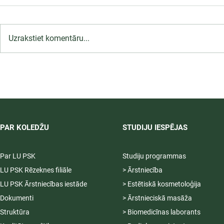
Uzrakstiet komentāru...
LU PSK uzņemšana
2026/2027 tiek pagarināta,
04.-20.08.2026.
PAR KOLEDŽU
STUDIJU IESPĒJAS
Par LU PSK
Studiju programmas
LU PSK Rēzeknes filiāle
> Ārstniecība
LU PSK Ārstniecības iestāde
> Estētiskā kosmetoloģija
Dokumenti
> Ārstnieciskā masāža
Struktūra
> Biomedicīnas laborants