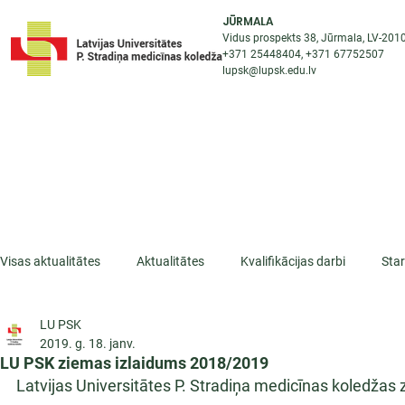
JŪRMALA
Vidus prospekts 38, Jūrmala, LV-201
+371 25448404
, +371
67752507
lupsk@lupsk.edu.lv
PAR KOLEDŽU
ST
STARPTAUTISKĀ SADARBĪBA
AKTUALITĀTES
Visas aktualitātes
Aktualitātes
Kvalifikācijas darbi
Sta
LU PSK
ESF projekti
Iepazīsti profesiju
Dažādas
Mikrokva
2019. g. 18. janv.
LU PSK ziemas izlaidums 2018/2019
Latvijas Universitātes P. Stradiņa medicīnas koledžas 