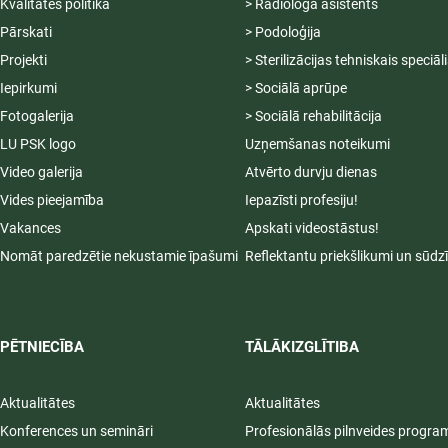
Kvalitātes politika
> Radiologa asistents
Pārskati
> Podoloģija
Projekti
> Sterilizācijas tehniskais speciāl
Iepirkumi
> Sociālā aprūpe
Fotogalerija
> Sociālā rehabilitācija
LU PSK logo
Uzņemšanas noteikumi
Video galerija
Atvērto durvju dienas
Vides pieejamība
Iepazīsti profesiju!
Vakances
Apskati videostāstus!
Nomāt paredzētie nekustamie īpašumi
Reflektantu priekšlikumi un sūdz
PĒTNIECĪBA
TĀLĀKIZGLĪTIBA
Aktualitātes
Aktualitātes
Konferences un semināri
Profesionālās pilnveides progr