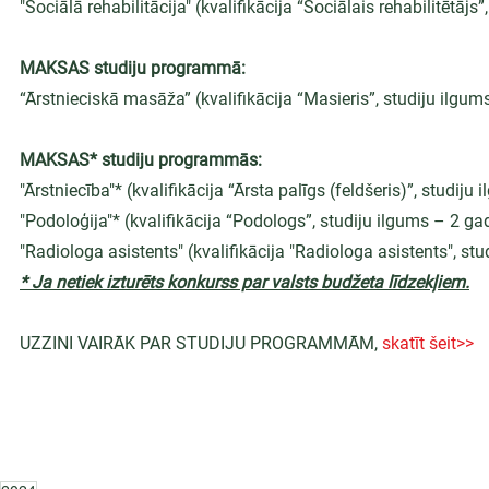
"Sociālā rehabilitācija" (kvalifikācija “Sociālais rehabilitētājs
MAKSAS studiju programmā:
“Ārstnieciskā masāža” (kvalifikācija “Masieris”, studiju ilgum
MAKSAS* studiju programmās:
"Ārstniecība"* (kvalifikācija “Ārsta palīgs (feldšeris)”, studij
"Podoloģija"* (kvalifikācija “Podologs”, studiju ilgums – 2 ga
"Radiologa asistents" (kvalifikācija "Radiologa asistents", st
* Ja netiek izturēts konkurss par valsts budžeta līdzekļiem.
UZZINI VAIRĀK PAR STUDIJU PROGRAMMĀM, 
skatīt šeit>>