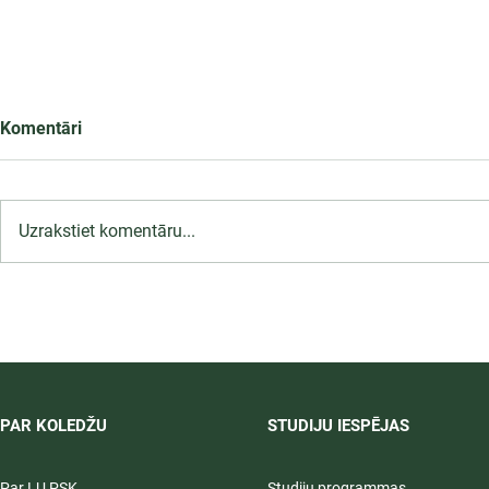
Komentāri
Uzrakstiet komentāru...
LU PSK uzņemšana
2026/2027 tiek pagarināta,
04.-20.08.2026.
PAR KOLEDŽU
STUDIJU IESPĒJAS
Par LU PSK
Studiju programmas