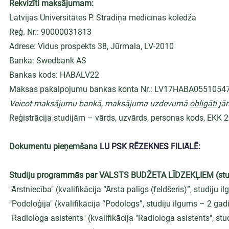
Rekvizīti maksājumam:
Latvijas Universitātes P. Stradiņa medicīnas koledža
Reģ. Nr.: 90000031813
Adrese: Vidus prospekts 38, Jūrmala, LV-2010
Banka: Swedbank AS
Bankas kods: HABALV22
Maksas pakalpojumu bankas konta Nr.: LV17HABA0551054
Veicot maksājumu bankā, maksājuma uzdevumā 
obligāti
 jā
Reģistrācija studijām – vārds, uzvārds, personas kods, EKK 
Dokumentu pieņemšana
LU PSK RĒZEKNES FILIĀLĒ
:
Studiju programmās par VALSTS BUDŽETA LĪDZEKĻIEM (studi
"Ārstniecība" (kvalifikācija “Ārsta palīgs (feldšeris)”, studiju i
"Podoloģija" (kvalifikācija “Podologs”, studiju ilgums – 2 gadi
"Radiologa asistents" (kvalifikācija "Radiologa asistents", stu