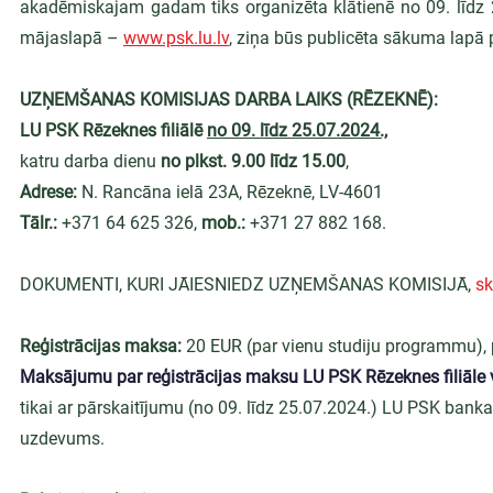
akadēmiskajam gadam tiks organizēta klātienē no 09. līdz 25
mājaslapā – 
www.psk.lu.lv
, ziņa būs publicēta sākuma lapā p
UZŅEMŠANAS KOMISIJAS DARBA LAIKS (RĒZEKNĒ):
LU PSK Rēzeknes filiālē 
no 09. līdz 25.07.2024.,
katru darba dienu 
no plkst. 9.00 līdz 15.00
,
Adrese: 
N. Rancāna ielā 23A, Rēzeknē, LV-4601
Tālr.: 
+371 64 625 326, 
mob.:
 +371 27 882 168.
DOKUMENTI, KURI JĀIESNIEDZ UZŅEMŠANAS KOMISIJĀ, 
sk
Reģistrācijas maksa:
 20 EUR (par vienu studiju programmu),
Maksājumu par reģistrācijas maksu LU PSK Rēzeknes filiāle v
tikai ar pārskaitījumu (no 09. līdz 25.07.2024.) LU PSK ba
uzdevums.