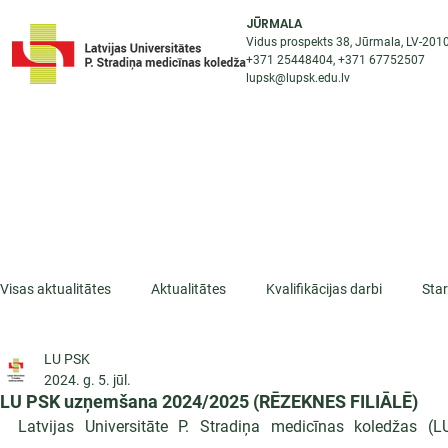
JŪRMALA
Vidus prospekts 38, Jūrmala, LV-201
+371 25448404
, +371
67752507
lupsk@lupsk.edu.lv
PAR KOLEDŽU
ST
STARPTAUTISKĀ SADARBĪBA
AKTUALITĀTES
Visas aktualitātes
Aktualitātes
Kvalifikācijas darbi
Sta
LU PSK
ESF projekti
Iepazīsti profesiju
Dažādas
Mikrokva
2024. g. 5. jūl.
LU PSK uzņemšana 2024/2025 (RĒZEKNES FILIĀLĒ)
Latvijas Universitāte P. Stradiņa medicīnas koledžas 