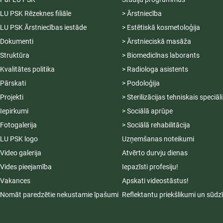
LU PSK Rēzeknes filiāle
> Ārstniecība
LU PSK Ārstniecības iestāde
> Estētiskā kosmetoloģija
Dokumenti
> Ārstnieciskā masāža
Struktūra
> Biomedicīnas laborants
Kvalitātes politika
> Radiologa asistents
Pārskati
> Podoloģija
Projekti
> Sterilizācijas tehniskais speciāl
Iepirkumi
> Sociālā aprūpe
Fotogalerija
> Sociālā rehabilitācija
LU PSK logo
Uzņemšanas noteikumi
Video galerija
Atvērto durvju dienas
Vides pieejamība
Iepazīsti profesiju!
Vakances
Apskati videostāstus!
Nomāt paredzētie nekustamie īpašumi
Reflektantu priekšlikumi un sūdz