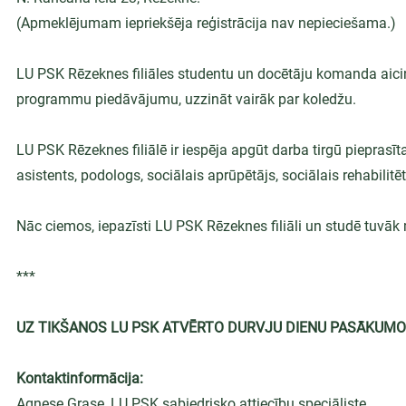
(Apmeklējumam iepriekšēja reģistrācija nav nepieciešama.)
LU PSK Rēzeknes filiāles studentu un docētāju komanda aicina
programmu piedāvājumu, uzzināt vairāk par koledžu.
LU PSK Rēzeknes filiālē ir iespēja apgūt darba tirgū pieprasītas
asistents, podologs, sociālais aprūpētājs, sociālais rehabilitēt
Nāc ciemos, iepazīsti LU PSK Rēzeknes filiāli un studē tuvā
***
UZ TIKŠANOS LU PSK ATVĒRTO DURVJU DIENU PASĀKUMO
Kontaktinformācija:
Agnese Grase, LU PSK sabiedrisko attiecību speciāliste