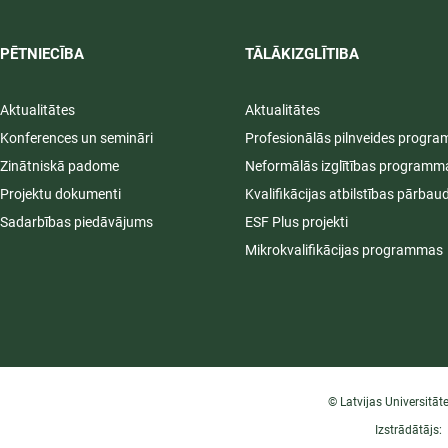
PĒTNIECĪBA
TĀLĀKIZGLĪTIBA
Aktualitātes
Aktualitātes
Konferences un semināri
Profesionālās pilnveides progr
Zinātniskā padome
Neformālās izglītības programm
Projektu dokumenti
Kvalifikācijas atbilstības pārbau
Sadarbības piedāvājums
ESF Plus projekti
Mikrokvalifikācijas programmas
© Latvijas Universitāt
Izstrādātājs: