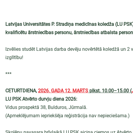
Latvijas Universitātes P. Stradiņa medicīnas koledža (LU PSK)
kvalificētu ārstniecības personu, ārstniecības atbalsta person
Izvēlies studēt Latvijas darba devēju novērtētā koledžā un 2 v
izglītību!
***
CETURTDIENA, 
2026. GADA 12. MARTS
 plkst. 10.00–15.00 (
LU PSK Atvērto durvju diena 2026:
Vidus prospektā 38, Bulduros, Jūrmalā.
(Apmeklējumam iepriekšēja reģistrācija nav nepieciešama.)
Skolēnu pavasara brīvlaikā LU PSK aicina ciemos uz Atvērto d