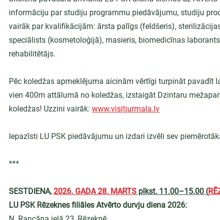
informāciju par studiju programmu piedāvājumu, studiju proces
vairāk par kvalifikācijām: ārsta palīgs (feldšeris), sterilizā
speciālists (kosmetoloģijā), masieris, biomedicīnas laborants,
rehabilitētājs.
Pēc koledžas apmeklējuma aicinām vērtīgi turpināt pavadīt la
vien 400m attālumā no koledžas, izstaigāt Dzintaru mežapark
koledžas! Uzzini vairāk: 
www.visitjurmala.lv
Iepazīsti LU PSK piedāvājumu un izdari izvēli sev piemērotāk
***
SESTDIENA, 
2026. GADA 28. MARTS
 plkst. 11.00–15.00 (
RĒ
LU PSK Rēzeknes filiāles Atvērto durvju diena 2026:
N. Rancāna ielā 23, Rēzeknē.