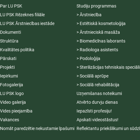
Par LU PSK
Studiju programmas
LU PSK Rēzeknes filiāle
> Ārstniecība
LU PSK Ārstniecības iestāde
> Estētiskā kosmetoloģija
Dokumenti
> Ārstnieciskā masāža
Struktūra
> Biomedicīnas laborants
Kvalitātes politika
> Radiologa asistents
Pārskati
> Podoloģija
Projekti
> Sterilizācijas tehniskais speciāl
Iepirkumi
> Sociālā aprūpe
Fotogalerija
> Sociālā rehabilitācija
LU PSK logo
Uzņemšanas noteikumi
Video galerija
Atvērto durvju dienas
Vides pieejamība
Iepazīsti profesiju!
Vakances
Apskati videostāstus!
Nomāt paredzētie nekustamie īpašumi
Reflektantu priekšlikumi un sūdz