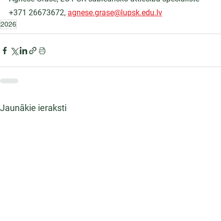
+371 26673672, 
agnese.grase@lupsk.edu.lv
2026
Jaunākie ieraksti