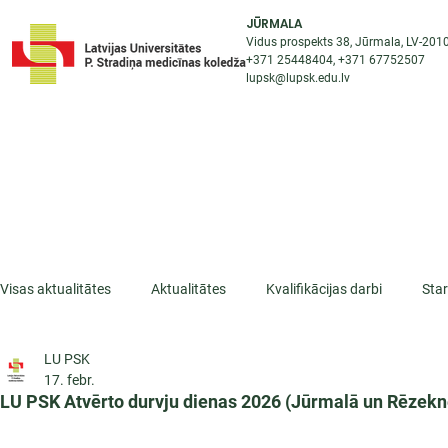
JŪRMALA
Vidus prospekts 38, Jūrmala, LV-201
+371 25448404
, +371
67752507
lupsk@lupsk.edu.lv
PAR KOLEDŽU
ST
STARPTAUTISKĀ SADARBĪBA
AKTUALITĀTES
Visas aktualitātes
Aktualitātes
Kvalifikācijas darbi
Sta
LU PSK
ESF projekti
Iepazīsti profesiju
Dažādas
Mikrokva
17. febr.
LU PSK Atvērto durvju dienas 2026 (Jūrmalā un Rēzekn