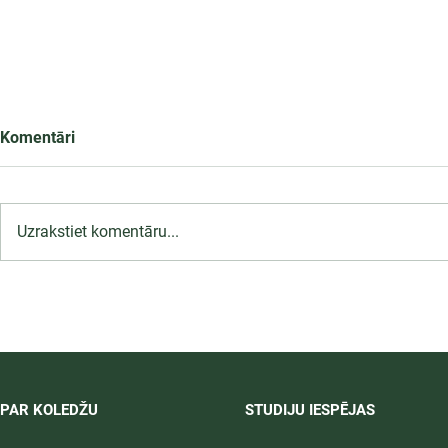
Komentāri
Uzrakstiet komentāru...
Infekciju kontroles un
profilakses pasākumi
ārstniecības iestādē,
12.09.2026.
PAR KOLEDŽU
STUDIJU IESPĒJAS