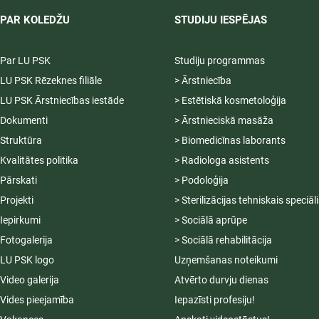
PAR KOLEDŽU
STUDIJU IESPĒJAS
Par LU PSK
Studiju programmas
LU PSK Rēzeknes filiāle
> Ārstniecība
LU PSK Ārstniecības iestāde
> Estētiskā kosmetoloģija
Dokumenti
> Ārstnieciskā masāža
Struktūra
> Biomedicīnas laborants
Kvalitātes politika
> Radiologa asistents
Pārskati
> Podoloģija
Projekti
> Sterilizācijas tehniskais speciāl
Iepirkumi
> Sociālā aprūpe
Fotogalerija
> Sociālā rehabilitācija
LU PSK logo
Uzņemšanas noteikumi
Video galerija
Atvērto durvju dienas
Vides pieejamība
Iepazīsti profesiju!