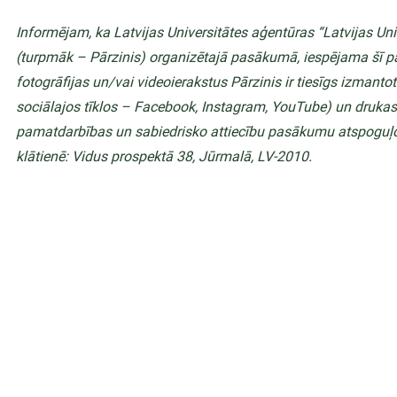
Informējam, ka Latvijas Universitātes aģentūras “Latvijas Uni
(turpmāk – Pārzinis) organizētajā pasākumā, iespējama šī p
fotogrāfijas un/vai videoierakstus Pārzinis ir tiesīgs izmanto
sociālajos tīklos – Facebook, Instagram, YouTube) un druka
pamatdarbības un sabiedrisko attiecību pasākumu atspoguļoš
klātienē: Vidus prospektā 38, Jūrmalā, LV-2010.