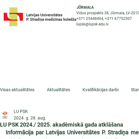
JŪRMALA
Vidus prospekts 38, Jūrmala, LV-201
+371 25448404
, +371
67752507
lupsk@lupsk.edu.lv
PAR KOLEDŽU
ST
STARPTAUTISKĀ SADARBĪBA
AKTUALITĀTES
Visas aktualitātes
Aktualitātes
Kvalifikācijas darbi
Sta
LU PSK
ESF projekti
Iepazīsti profesiju
Dažādas
Mikrokva
2024. g. 28. aug.
LU PSK 2024./ 2025. akadēmiskā gada atklāšana
Informācija par Latvijas Universitātes P. Stradiņa 