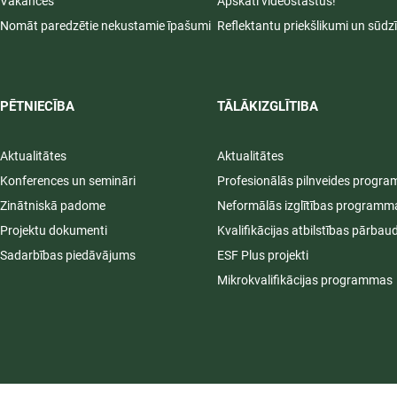
Vakances
Apskati videostāstus!
Nomāt paredzētie nekustamie īpašumi
Reflektantu priekšlikumi un sūdz
PĒTNIECĪBA
TĀLĀKIZGLĪTIBA
Aktualitātes
Aktualitātes
Konferences un semināri
Profesionālās pilnveides progr
Zinātniskā padome
Neformālās izglītības programm
Projektu dokumenti
Kvalifikācijas atbilstības pārbau
Sadarbības piedāvājums
ESF Plus projekti
Mikrokvalifikācijas programmas