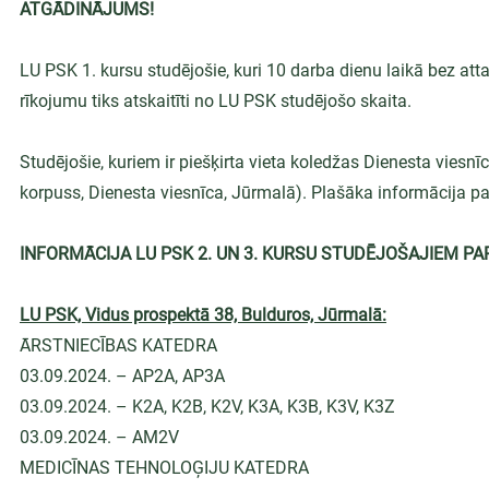
ATGĀDINĀJUMS!
LU PSK 1. kursu studējošie, kuri 10 darba dienu laikā bez att
rīkojumu tiks atskaitīti no LU PSK studējošo skaita.
Studējošie, kuriem ir piešķirta vieta koledžas Dienesta viesnīcā
korpuss, Dienesta viesnīca, Jūrmalā). Plašāka informācija p
INFORMĀCIJA LU PSK 2. UN 3. KURSU STUDĒJOŠAJIEM PA
LU PSK, Vidus prospektā 38, Bulduros, Jūrmalā:
ĀRSTNIECĪBAS KATEDRA
03.09.2024. – AP2A, AP3A
03.09.2024. – K2A, K2B, K2V, K3A, K3B, K3V, K3Z
03.09.2024. – AM2V
MEDICĪNAS TEHNOLOĢIJU KATEDRA