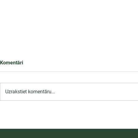
Komentāri
Uzrakstiet komentāru...
LU PSK uzņemšana
2026/2027 tiek pagarināta,
04.-20.08.2026.