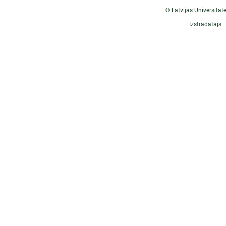
© Latvijas Universitāt
Izstrādātājs: