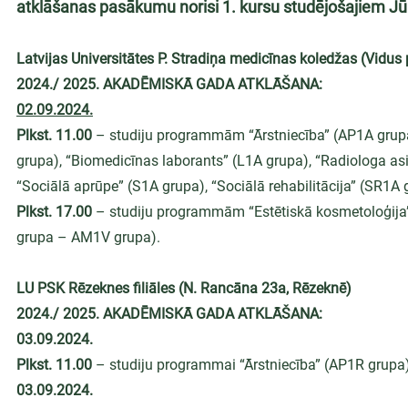
atklāšanas pasākumu norisi 1. kursu studējošajiem Jūr
Latvijas Universitātes P. Stradiņa medicīnas koledžas (Vidus
2024./ 2025. AKADĒMISKĀ GADA ATKLĀŠANA:
02.09.2024.
Plkst. 11.00
 – studiju programmām “Ārstniecība” (AP1A grup
grupa), “Biomedicīnas laborants” (L1A grupa), “Radiologa as
“Sociālā aprūpe” (S1A grupa), “Sociālā rehabilitācija” (SR1A 
Plkst. 17.00
 – studiju programmām “Estētiskā kosmetoloģija
grupa – AM1V grupa).
LU PSK Rēzeknes filiāles (N. Rancāna 23a, Rēzeknē)
2024./ 2025. AKADĒMISKĀ GADA ATKLĀŠANA:
03.09.2024.
Plkst. 11.00
 – studiju programmai “Ārstniecība” (AP1R grupa)
03.09.2024.