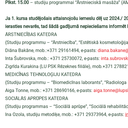
Plkst. 15.00 
– studiju programmai “Ārstnieciskā masāža” (AM1
Ja 1. kursa studējošais attaisnojošu iemeslu dēļ uz 2024./
ierasties nevarēs, tad šādā gadījumā nepieciešams informēt k
ĀRSTNIECĪBAS KATEDRA
(Studiju programmu – “Ārstniecība”, “Estētiskā kosmetoloģija
Diāna Bakāne, mob.:+371 29161494, e-pasts: 
diana.bakane@
Inta Šubrovska, mob.: +371 25730072, e-pasts: 
inta.subrovs
Zigrīda Kurakina (LU PSK Rēzeknes filiāle), mob.+371 278821
MEDICĪNAS TEHNOLOĢIJU KATEDRA
(Studiju programmu – “Biomedicīnas laborants”, “Radiologa a
Aiga Tonne, mob.: +371 28690166, e-pasts: 
aiga.tonne@lupsk
SOCIĀLĀS APRŪPES KATEDRA
(Studiju programmas – “Sociālā aprūpe”, “Sociālā rehabilitāc
Ina Ozola, studiju metodiķe, mob.: +371 29373964, e-pasts: 
i