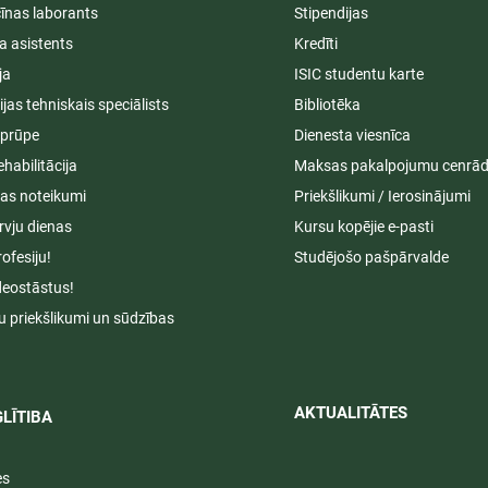
īnas laborants
Stipendijas
a asistents
Kredīti
ja
ISIC studentu karte
cijas tehniskais speciālists
Bibliotēka
aprūpe
Dienesta viesnīca
ehabilitācija
Maksas pakalpojumu cenrād
s noteikumi
Priekšlikumi / Ierosinājumi
rvju dienas
Kursu kopējie e-pasti
rofesiju!
Studējošo pašpārvalde
deostāstus!
u priekšlikumi un sūdzības
AKTUALITĀTES​​
LĪTIBA
es