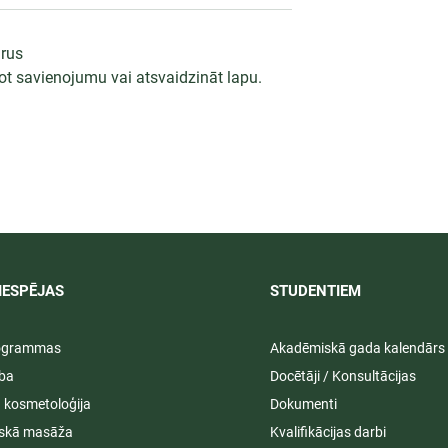
ārus
dot savienojumu vai atsvaidzināt lapu.
 darbība
Svinīgos pasākumos aizvad
ā praksē 2026/
LU PSK vasaras izlaidumi
2025/2026
IESPĒJAS
STUDENTIEM​
rogrammas
Akadēmiskā gada kalendārs
ība
Docētāji / Konsultācijas
ā kosmetoloģija
Dokumenti
iskā masāža
Kvalifikācijas darbi