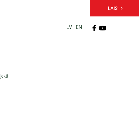
LAIS
LV
EN
PĒTNIECĪBA
TĀLĀKIZGLĪTĪBA
KONTAKTI
jekti