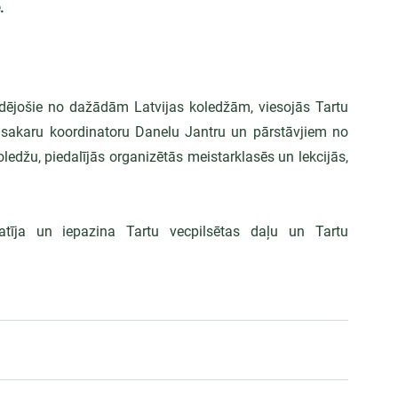
.
ējošie no dažādām Latvijas koledžām, viesojās Tartu 
 sakaru koordinatoru Danelu Jantru un pārstāvjiem no 
džu, piedalījās organizētās meistarklasēs un lekcijās, 
atīja un iepazina Tartu vecpilsētas daļu un Tartu 