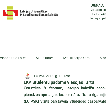
JŪRMALA
Vidus prosp
+371 2544
lupsk@lupsk
PAR KOLEDŽU
STUDIJU IESP
AKTUALI
Visas aktualitātes
Aktualitātes
Kvalifikācijas darbi
Sta
LU PSK
2018. g. 13. febr.
ESF projekti
Iepazīsti profesiju
Dažādas
Mikrokva
LKA Studentu padome viesojas Tartu
Ceturtdien, 8. februārī, Latvijas koledžu as
pieredzes apmaiņas braucienā uz Tartu (Igaunija)
(LU PSK) vizītē pārstāvēja Studējošo pašpārvald