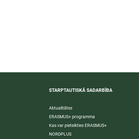
īti
STARPTAUTISKĀ SADARBĪBA​
Aktualitātes
ERASMUS+ programma
Kas var pieteikties ERASMUS+
NORDPLUS