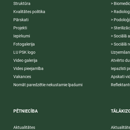
Struktūra
> Biomedic
Kvalitātes politika
> Radiolog
Pārskati
> Podoloģi
Projekti
> Sterilizā
Iepirkumi
> Sociālā 
Fotogalerija
> Sociālā r
LU PSK logo
Uzņemšana
Video galerija
Atvērto du
Vides pieejamība
Iepazīsti p
Vakances
Apskati vi
Nomāt paredzētie nekustamie īpašumi
Reflektant
PĒTNIECĪBA
TĀLĀKIZG
Aktualitātes
Aktualitāt