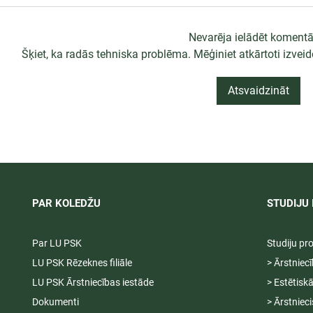
Nevarēja ielādēt koment
Šķiet, ka radās tehniska problēma. Mēģiniet atkārtoti izvei
Atsvaidzināt
LU PSK uzņemšana
Ārsta palīga
2026/2027 tiek pagarināta,
ambulatoraj
04.-20.08.2026.
2027
PAR KOLEDŽU
STUDIJU 
Par LU PSK
Studiju p
LU PSK Rēzeknes filiāle
> Ārstniec
LU PSK Ārstniecības iestāde
> Estētisk
Dokumenti
> Ārstniec