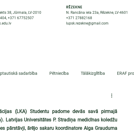
RĒZEKNE
ekts 38, Jūrmala, LV-2010
N. Rancāna iela 23a, Rēzekne, LV-4601
8404
, +371
67752507
+371
27882168
.edu.lv
lupsk.rezekne@gmail.com
ĒJAS
STUDENTIEM
STARPTAUTISKĀ SADARBĪBA
TĀTES
rptautiskā sadarbība
Pētniecība
Tālākizglītība
ERAF pro
lifikācija
ociācijas (LKA) Studentu padome devās savā pirmajā 
. Latvijas Universitātes P. Stradiņa medicīnas koledžu 
es pārstāvji, ārējo sakaru koordinatore Aiga Grauduma 