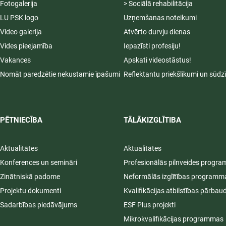
Fotogalerija
> Sociālā rehabilitācija
LU PSK logo
Uzņemšanas noteikumi
Video galerija
Atvērto durvju dienas
Vides pieejamība
Iepazīsti profesiju!
Vakances
Apskati videostāstus!
Nomāt paredzētie nekustamie īpašumi
Reflektantu priekšlikumi un sūdz
PĒTNIECĪBA
TĀLĀKIZGLĪTIBA
Aktualitātes
Aktualitātes
Konferences un semināri
Profesionālās pilnveides progr
Zinātniskā padome
Neformālās izglītības programm
Projektu dokumenti
Kvalifikācijas atbilstības pārbau
Sadarbības piedāvājums
ESF Plus projekti
Mikrokvalifikācijas programmas