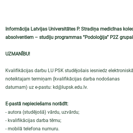
Informācija Latvijas Universitātes P. Stradiņa medicīnas k
absolventiem – studiju programmas “Podoloģija” P2Z grupai
UZMANĪBU!
Kvalifikācijas darbu LU PSK studējošais iesniedz elektronisk
noteiktajam termiņam (kvalifikācijas darba nodošanas
datumam) uz e-pastu: kd@lupsk.edu.lv.
E-pastā nepieciešams norādīt:
- autora (studējošā) vārdu, uzvārdu;
- kvalifikācijas darba tēmu;
- mobilā telefona numuru.