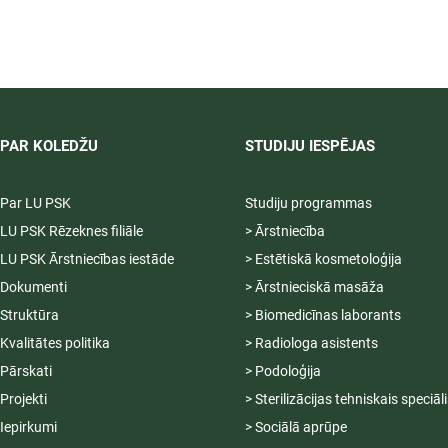
LU PSK uzņemšana
2026/2027 tiek pagarināta,
04.-20.08.2026.
PAR KOLEDŽU
STUDIJU IESPĒJAS
Par LU PSK
Studiju programmas
LU PSK Rēzeknes filiāle
> Ārstniecība
LU PSK Ārstniecības iestāde
> Estētiskā kosmetoloģija
Dokumenti
> Ārstnieciskā masāža
Struktūra
> Biomedicīnas laborants
Kvalitātes politika
> Radiologa asistents
Pārskati
> Podoloģija
Projekti
> Sterilizācijas tehniskais speciāl
Iepirkumi
> Sociālā aprūpe