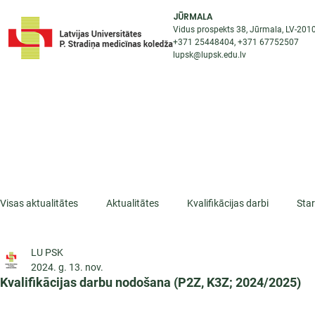
JŪRMALA
Vidus prospekts 38, Jūrmala, LV-201
+371 25448404
, +371
67752507
lupsk@lupsk.edu.lv
PAR KOLEDŽU
ST
STARPTAUTISKĀ SADARBĪBA
AKTUALITĀTES
Visas aktualitātes
Aktualitātes
Kvalifikācijas darbi
Sta
LU PSK
ESF projekti
Iepazīsti profesiju
Dažādas
Mikrokva
2024. g. 13. nov.
Kvalifikācijas darbu nodošana (P2Z, K3Z; 2024/2025)