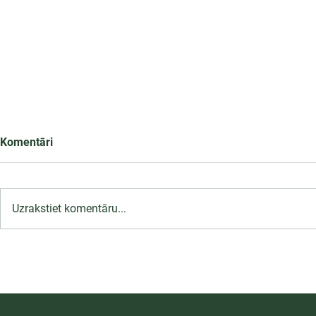
Komentāri
Uzrakstiet komentāru...
Māsas (vispārējās aprūpes
māsas) specializācija
perioperatīvajā aprūpē
(PIETEIKŠANĀS ATVĒRTA)