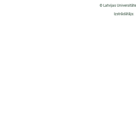
© Latvijas Universitāt
Izstrādātājs: