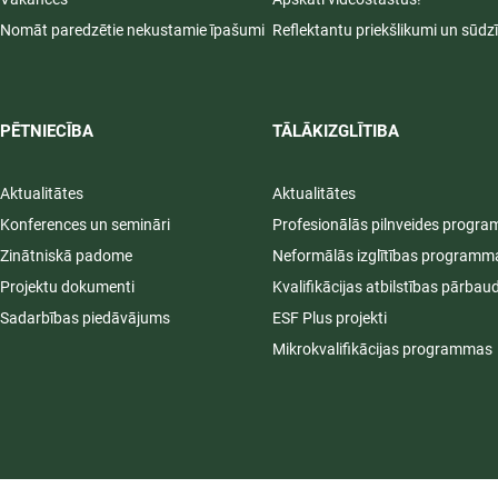
Nomāt paredzētie nekustamie īpašumi
Reflektantu priekšlikumi un sūdz
PĒTNIECĪBA
TĀLĀKIZGLĪTIBA
Aktualitātes
Aktualitātes
Konferences un semināri
Profesionālās pilnveides progr
Zinātniskā padome
Neformālās izglītības programm
Projektu dokumenti
Kvalifikācijas atbilstības pārbau
Sadarbības piedāvājums
ESF Plus projekti
Mikrokvalifikācijas programmas