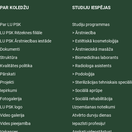
PAR KOLEDŽU
STUDIJU IESPĒJAS
Par LU PSK
Studiju programmas
LU PSK Rēzeknes filiāle
> Ārstniecība
LU PSK Ārstniecības iestāde
> Estētiskā kosmetoloģija
Dokumenti
> Ārstnieciskā masāža
Struktūra
> Biomedicīnas laborants
Kvalitātes politika
> Radiologa asistents
Pārskati
> Podoloģija
Projekti
> Sterilizācijas tehniskais speciāl
Iepirkumi
> Sociālā aprūpe
Fotogalerija
> Sociālā rehabilitācija
LU PSK logo
Uzņemšanas noteikumi
Video galerija
Atvērto durvju dienas
Vides pieejamība
Iepazīsti profesiju!
Vakances
Apskati videostāstus!