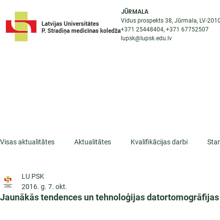
JŪRMALA
Vidus prospekts 38, Jūrmala, LV-201
+371 25448404
, +371
67752507
lupsk@lupsk.edu.lv
PAR KOLEDŽU
ST
STARPTAUTISKĀ SADARBĪBA
AKTUALITĀTES
Visas aktualitātes
Aktualitātes
Kvalifikācijas darbi
Sta
LU PSK
ESF projekti
Iepazīsti profesiju
Dažādas
Mikrokva
2016. g. 7. okt.
Jaunākās tendences un tehnoloģijas datortomogrāfijas