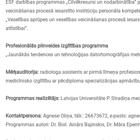
ESF darbības programmas „Cilvēkresursi un nodarbinātība” pa
veicināšanas procesā iesaistīto institūciju personāla kompe
„Veselības aprūpes un veselības veicināšanas procesā iesaistīt
attīstībai”.
Profesionālās pilnveides izglītības programma
„Jaunākās tendences un tehnoloģijas datortomogrāfijas meto
Mērķauditorija: 
radiologa asistents ar pirmā līmeņa profesionā
medicīnisko izglītību ar pēcdiploma specializācijas apmācību
Programmas realizētājs: 
Latvijas Universitāte P. Stradiņa me
Kontaktpersona: 
Agnese Oliņa, tālr.: 26673672, e-pasts: 
agne
Programmas autori: Dr. Biol. Ainārs Bajinskis, Dr. Māra Epermane