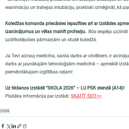
reanimāciju un trahejas intubāciju, praktiski izmēģināt, kā p
Koledžas komanda priecāsies iepazīties arī ar izstādes apme
izaicinājumus un vēlas mainīt profesiju.
  Būs iespēja uzzināt 
uzdrīkstējušies pārmaiņām un studē koledžā. 
Ja Tevi aizrauj medicīna, saista darbs ar cilvēkiem, ir aicin
darbs ar jaunākajām tehnoloģijām medicīnā – apmeklē izstād
piemērotākajam izglītības ceļam!
Uz tikšanos izstādē “SKOLA 2026” – LU PSK stendā (A14)!
Plašāka informācija par izstādi: 
SKATĪT ŠEIT>>
2026