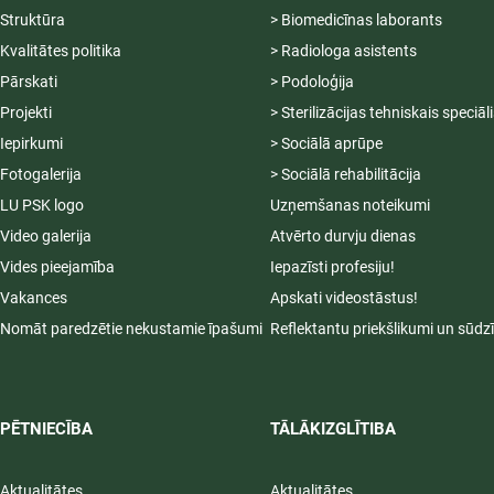
Struktūra
> Biomedicīnas laborants
Kvalitātes politika
> Radiologa asistents
Pārskati
> Podoloģija
Projekti
> Sterilizācijas tehniskais speciāl
Iepirkumi
> Sociālā aprūpe
Fotogalerija
> Sociālā rehabilitācija
LU PSK logo
Uzņemšanas noteikumi
Video galerija
Atvērto durvju dienas
Vides pieejamība
Iepazīsti profesiju!
Vakances
Apskati videostāstus!
Nomāt paredzētie nekustamie īpašumi
Reflektantu priekšlikumi un sūdz
PĒTNIECĪBA
TĀLĀKIZGLĪTIBA
Aktualitātes
Aktualitātes