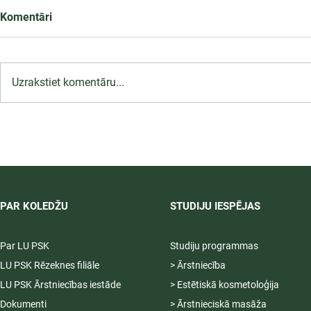
Komentāri
Uzrakstiet komentāru...
Infekciju kontroles un
profilakses pasākumi
ārstniecības iestādē,
12.09.2026.
PAR KOLEDŽU
STUDIJU IESPĒJAS
Par LU PSK
Studiju programmas
LU PSK Rēzeknes filiāle
> Ārstniecība
LU PSK Ārstniecības iestāde
> Estētiskā kosmetoloģija
Dokumenti
> Ārstnieciskā masāža