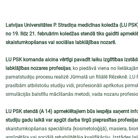
Latvijas Universitātes P. Stradiņa medicīnas koledža (LU PSK) 
no 19. līdz 21. februārim koledžas stendā tiks gaidīti apmeklēt
skaistumkopšanas vai sociālas labklājības nozarē.
LU PSK komanda aicina vērtīgi pavadīt laiku izglītības izstā
labklājības nozares profesijas
, ko piedāvā viena no lielākaj
pamatstudiju procesu realizē Jūrmalā un filiālē Rēzeknē. L
prasībām atbilstošu studiju vidi, profesionāli aprīkotus pirmsk
simulācijās balstītu mācīšanās metodi, vada nozaru profesionā
LU PSK stendā (A 14) apmeklētajiem būs iespēja saņemt info
studiju gadu laikā var apgūt darba tirgū pieprasītas profesija
skaistumkopšanas speciālista (kosmetoloģijā), masiera, biom
aprūpētāja vai sociālā rehabilitētāja kvalifikāciju. Izstādes l