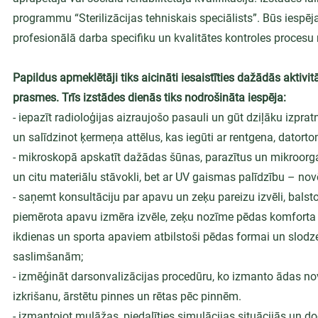
programmu “Sterilizācijas tehniskais speciālists”. Būs iespēja 
profesionālā darba specifiku un kvalitātes kontroles proce
Papildus apmeklētāji tiks aicināti iesaistīties dažādās aktivi
prasmes. Trīs izstādes dienās tiks nodrošināta iespēja:
- iepazīt radioloģijas aizraujošo pasauli un gūt dziļāku izprat
un salīdzinot ķermeņa attēlus, kas iegūti ar rentgena, dato
- mikroskopā apskatīt dažādas šūnas, parazītus un mikroorg
un citu materiālu stāvokli, bet ar UV gaismas palīdzību – no
- saņemt konsultāciju par apavu un zeķu pareizu izvēli, balst
piemērota apavu izmēra izvēle, zeķu nozīme pēdas komforta un
ikdienas un sporta apaviem atbilstoši pēdas formai un slodz
saslimšanām;
- izmēģināt darsonvalizācijas procedūru, ko izmanto ādas no
izkrišanu, ārstētu pinnes un rētas pēc pinnēm.
- izmantojot mulāžas, piedalīties simulācijas situācijās un 