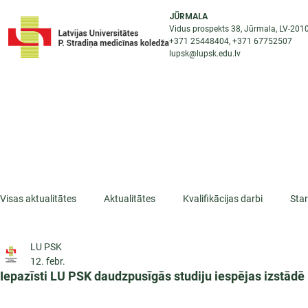
JŪRMALA
Vidus prospekts 38, Jūrmala, LV-201
+371 25448404
, +371
67752507
lupsk@lupsk.edu.lv
PAR KOLEDŽU
ST
STARPTAUTISKĀ SADARBĪBA
AKTUALITĀTES
Visas aktualitātes
Aktualitātes
Kvalifikācijas darbi
Sta
LU PSK
ESF projekti
Iepazīsti profesiju
Dažādas
Mikrokva
12. febr.
Iepazīsti LU PSK daudzpusīgās studiju iespējas izstād