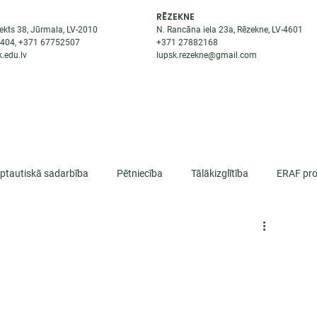
RĒZEKNE
ekts 38, Jūrmala, LV-2010
N. Rancāna iela 23a, Rēzekne, LV-4601
8404
, +371
67752507
+371
27882168
.edu.lv
lupsk.rezekne@gmail.com
ĒJAS
STUDENTIEM
STARPTAUTISKĀ SADARBĪBA
TĀTES
rptautiskā sadarbība
Pētniecība
Tālākizglītība
ERAF pro
lifikācija