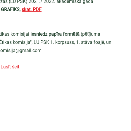
ledžas (LU PSK) 2021./ 2022. akadēmiskā gada
GRAFIKS, 
skat. PDF
kas komisijai 
iesniedz papīra formātā
 (pētījuma 
tikas komisija", LU PSK 1. korpsuss, 1. stāva foajē, un 
s.komisija@gmail.com
 
Lasīt šeit.