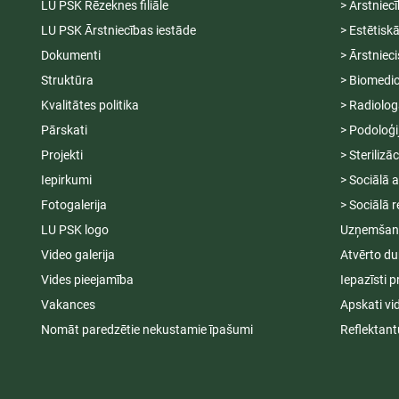
LU PSK Rēzeknes filiāle
> Ārstniec
LU PSK Ārstniecības iestāde
> Estētisk
Dokumenti
> Ārstniec
Struktūra
> Biomedic
Kvalitātes politika
> Radiolog
Pārskati
> Podoloģi
Projekti
> Sterilizā
Iepirkumi
> Sociālā 
Fotogalerija
> Sociālā r
LU PSK logo
Uzņemšana
Video galerija
Atvērto du
Vides pieejamība
Iepazīsti p
Vakances
Apskati vi
Nomāt paredzētie nekustamie īpašumi
Reflektant