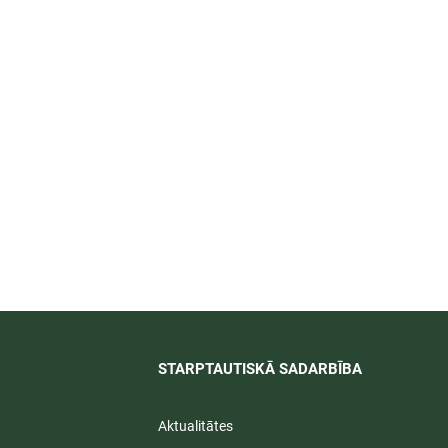
īti
STARPTAUTISKĀ SADARBĪBA​
Aktualitātes