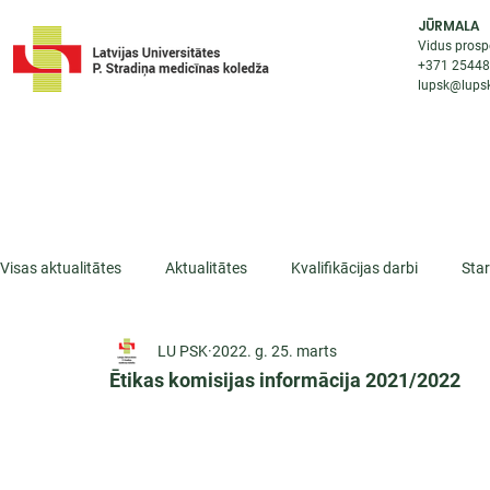
JŪRMALA
Vidus prosp
+371 2544
lupsk@lupsk
PAR KOLEDŽU
STUDIJU IESP
AKTUALI
Visas aktualitātes
Aktualitātes
Kvalifikācijas darbi
Sta
LU PSK
2022. g. 25. marts
ESF projekti
Iepazīsti profesiju
Dažādas
Mikrokva
Ētikas komisijas informācija 2021/2022