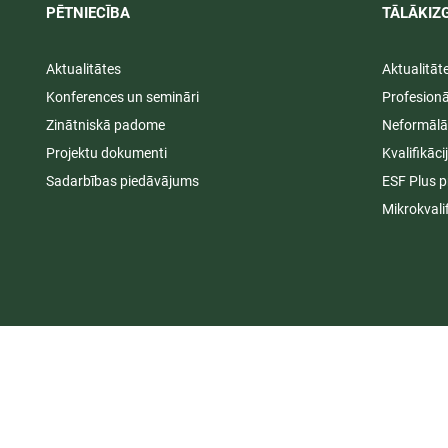
PĒTNIECĪBA
TĀLĀKIZG
Aktualitātes
Aktualitāt
Konferences un semināri
Profesion
Zinātniskā padome
Neformālā
Projektu dokumenti
Kvalifikāc
Sadarbības piedāvājums
ESF Plus p
Mikrokvali