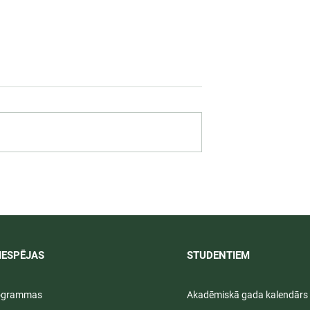
 darbība
Svinīgos pasākumos aizvad
ā praksē 2026/
LU PSK vasaras izlaidumi
2025/2026
IESPĒJAS
STUDENTIEM​
rogrammas
Akadēmiskā gada kalendārs