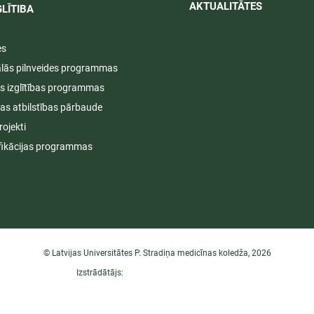
AKTUALITĀTES​​
LĪTIBA
es
ālās pilnveides programmas
s izglītības programmas
ijas atbilstības pārbaude
rojekti
fikācijas programmas
© Latvijas Universitātes P. Stradiņa medicīnas koledža, 2026
Izstrādātājs: