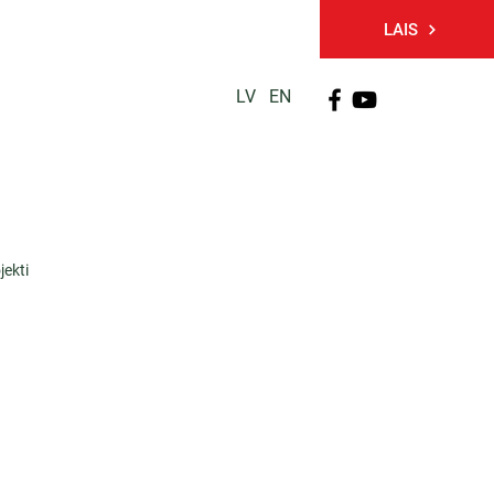
LAIS
LV
EN
PĒTNIECĪBA
TĀLĀKIZGLĪTĪBA
KONTAKTI
jekti