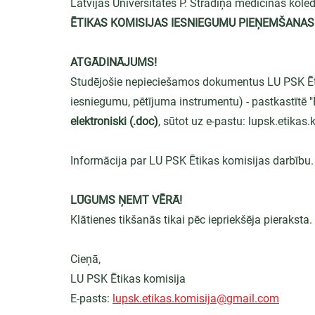
Latvijas Universitātes P. Stradiņa medicīnas ko
ĒTIKAS KOMISIJAS IESNIEGUMU PIEŅEMŠANAS 
ATGĀDINĀJUMS!
Studējošie nepieciešamos dokumentus LU PSK Ēti
iesniegumu, pētījuma instrumentu) - pastkastītē "Ē
elektroniski (.doc)
, sūtot uz e-pastu: lupsk.etika
Informācija par LU PSK Ētikas komisijas darbību.
LŪGUMS ŅEMT VĒRĀ!
Klātienes tikšanās tikai pēc iepriekšēja pieraksta.
Cieņā,
LU PSK Ētikas komisija
E-pasts: 
lupsk.etikas.komisija@gmail.com