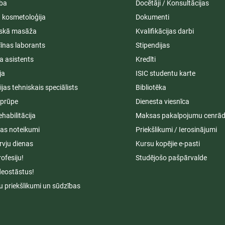
ība
Docētāji / Konsultācijas
ā kosmetoloģija
Dokumenti
iskā masāža
Kvalifikācijas darbi
īnas laborants
Stipendijas
a asistents
Kredīti
ja
ISIC studentu karte
cijas tehniskais speciālists
Bibliotēka
aprūpe
Dienesta viesnīca
ehabilitācija
Maksas pakalpojumu cenrād
s noteikumi
Priekšlikumi / Ierosinājumi
rvju dienas
Kursu kopējie e-pasti
rofesiju!
Studējošo pašpārvalde
deostāstus!
u priekšlikumi un sūdzības