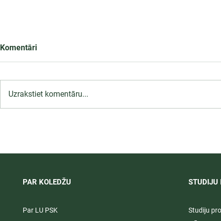
Komentāri
Uzrakstiet komentāru...
LU PSK uzņemšana
Ārsta palīga
2026/2027 tiek pagarināta,
ambulatoraj
04.-20.08.2026.
2027
PAR KOLEDŽU
STUDIJU 
Par LU PSK
Studiju p