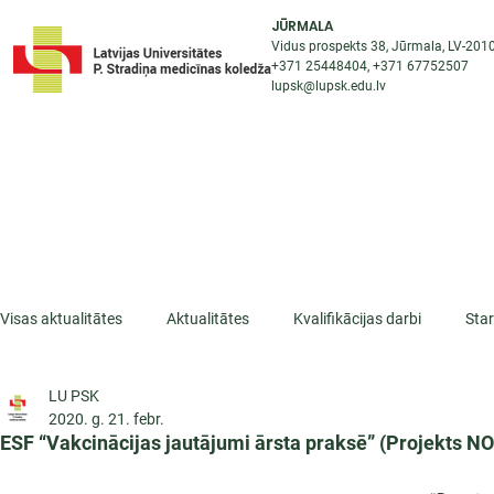
JŪRMALA
Vidus prospekts 38, Jūrmala, LV-201
+371 25448404
, +371
67752507
lupsk@lupsk.edu.lv
PAR KOLEDŽU
ST
STARPTAUTISKĀ SADARBĪBA
AKTUALITĀTES
Visas aktualitātes
Aktualitātes
Kvalifikācijas darbi
Sta
LU PSK
ESF projekti
Iepazīsti profesiju
Dažādas
Mikrokva
2020. g. 21. febr.
ESF “Vakcinācijas jautājumi ārsta praksē” (Projekts 