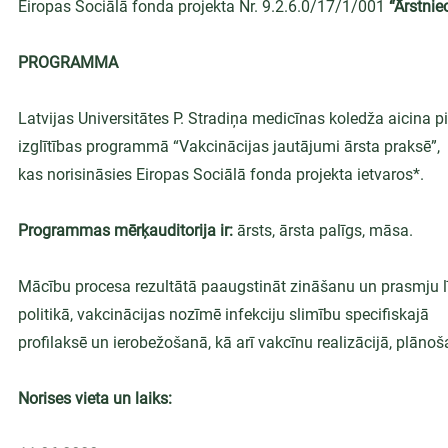
Eiropas Sociālā fonda projekta Nr. 9.2.6.0/17/1/001 
“Ārstnie
PROGRAMMA
Latvijas Universitātes P. Stradiņa medicīnas koledža aicina p
izglītības programmā “Vakcinācijas jautājumi ārsta praksē”,
kas norisināsies Eiropas Sociālā fonda projekta ietvaros*.
Programmas mērķauditorija ir: 
ārsts, ārsta palīgs, māsa.
Mācību procesa rezultātā paaugstināt zināšanu un prasmju lī
politikā, vakcinācijas nozīmē infekciju slimību specifiskajā
profilaksē un ierobežošanā, kā arī vakcīnu realizācijā, plānoš
Norises vieta un laiks: