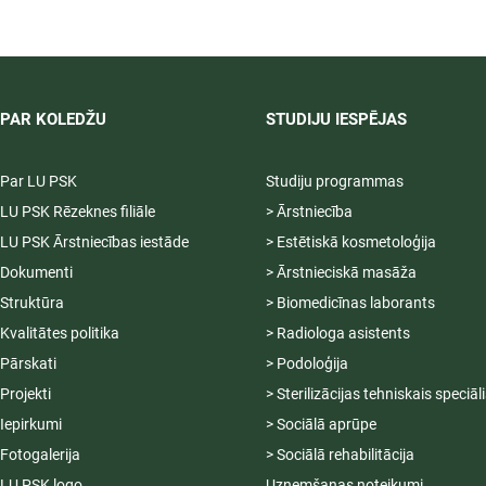
māsas) specializācija
perioperatīvajā aprūpē
(PIETEIKŠANĀS ATVĒRTA)
PAR KOLEDŽU
STUDIJU IESPĒJAS
Par LU PSK
Studiju programmas
LU PSK Rēzeknes filiāle
> Ārstniecība
LU PSK Ārstniecības iestāde
> Estētiskā kosmetoloģija
Dokumenti
> Ārstnieciskā masāža
Struktūra
> Biomedicīnas laborants
Kvalitātes politika
> Radiologa asistents
Pārskati
> Podoloģija
Projekti
> Sterilizācijas tehniskais speciāl
Iepirkumi
> Sociālā aprūpe
Fotogalerija
> Sociālā rehabilitācija
LU PSK logo
Uzņemšanas noteikumi