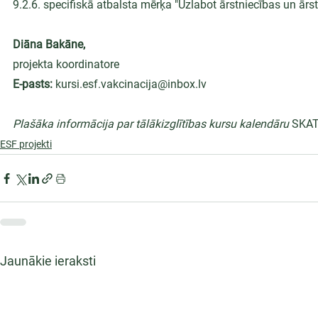
9.2.6. specifiskā atbalsta mērķa "Uzlabot ārstniecības un ārst
Diāna Bakāne,
projekta koordinatore
E-pasts: 
kursi.esf.vakcinacija@inbox.lv
Plašāka informācija par tālākizglītības kursu kalendāru
SKAT
ESF projekti
Jaunākie ieraksti