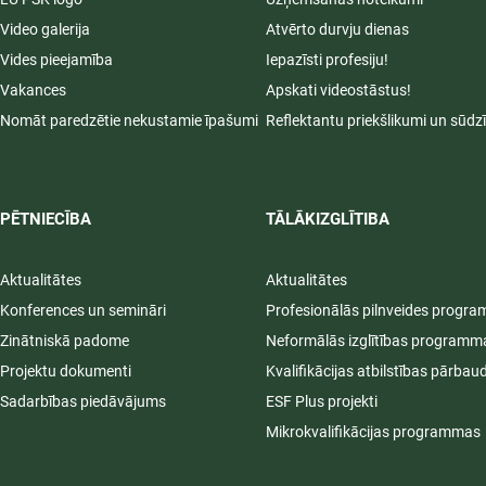
Video galerija
Atvērto durvju dienas
Vides pieejamība
Iepazīsti profesiju!
Vakances
Apskati videostāstus!
Nomāt paredzētie nekustamie īpašumi
Reflektantu priekšlikumi un sūdz
PĒTNIECĪBA
TĀLĀKIZGLĪTIBA
Aktualitātes
Aktualitātes
Konferences un semināri
Profesionālās pilnveides progr
Zinātniskā padome
Neformālās izglītības programm
Projektu dokumenti
Kvalifikācijas atbilstības pārbau
Sadarbības piedāvājums
ESF Plus projekti
Mikrokvalifikācijas programmas