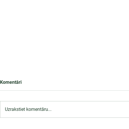
Komentāri
Uzrakstiet komentāru...
Māsas (vispārējās aprūpes