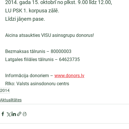
2014. gada 15. oktobrī no plkst. 9.00 līdz 12.00,
LU PSK 1. korpusa zālē.
Līdzi jāņem pase.
Aicina atsaukties VISU asinsgrupu donorus!
Bezmaksas tālrunis – 80000003
Latgales filiāles tālrunis – 64623735
Informācija donoriem – 
www.donors.lv
Rīko: Valsts asinsdonoru centrs
2014
Aktualitātes