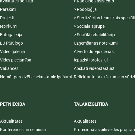
Kvalitātes politika
> Radiologa asistents
Pārskati
> Podoloģija
Projekti
> Sterilizācijas tehniskais speciāl
Iepirkumi
> Sociālā aprūpe
Fotogalerija
> Sociālā rehabilitācija
LU PSK logo
Uzņemšanas noteikumi
Video galerija
Atvērto durvju dienas
Vides pieejamība
Iepazīsti profesiju!
Vakances
Apskati videostāstus!
Nomāt paredzētie nekustamie īpašumi
Reflektantu priekšlikumi un sūdz
PĒTNIECĪBA
TĀLĀKIZGLĪTIBA
Aktualitātes
Aktualitātes
Konferences un semināri
Profesionālās pilnveides progr