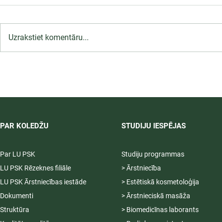
Uzrakstiet komentāru...
LU PSK uzņemšana
2026/2027 tiek pagarināta,
04.-20.08.2026.
PAR KOLEDŽU
STUDIJU IESPĒJAS
Par LU PSK
Studiju programmas
LU PSK Rēzeknes filiāle
> Ārstniecība
LU PSK Ārstniecības iestāde
> Estētiskā kosmetoloģija
Dokumenti
> Ārstnieciskā masāža
Struktūra
> Biomedicīnas laborants