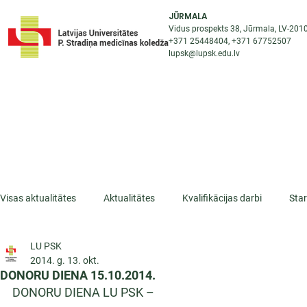
JŪRMALA
Vidus prospekts 38, Jūrmala, LV-201
+371 25448404
, +371
67752507
lupsk@lupsk.edu.lv
PAR KOLEDŽU
ST
STARPTAUTISKĀ SADARBĪBA
AKTUALITĀTES
Visas aktualitātes
Aktualitātes
Kvalifikācijas darbi
Sta
LU PSK
ESF projekti
Iepazīsti profesiju
Dažādas
Mikrokva
2014. g. 13. okt.
DONORU DIENA 15.10.2014.
DONORU DIENA LU PSK – 