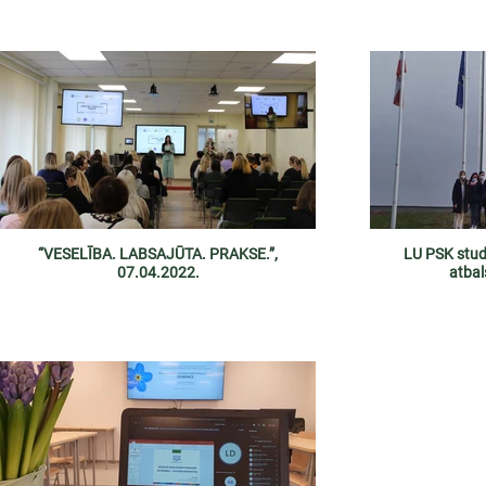
“VESELĪBA. LABSAJŪTA. PRAKSE.”,
LU PSK stu
07.04.2022.
atbal