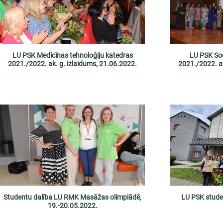
LU PSK Medicīnas tehnoloģiju katedras
LU PSK Soc
2021./2022. ak. g. izlaidums, 21.06.2022.
2021./2022. ak
Studentu dalība LU RMK Masāžas olimpiādē,
LU PSK stude
19.-20.05.2022.