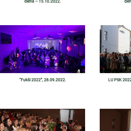
diena – 15.10.2022.
die
“Fukši 2022”, 28.09.2022.
LU PSK 2022.