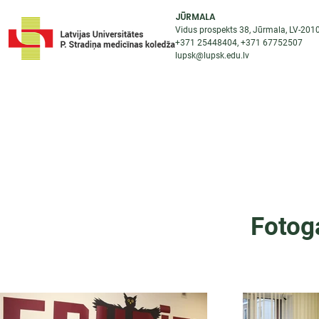
JŪRMALA
Vidus prospekts 38, Jūrmala, LV-201
+371 25448404
, +371
67752507
lupsk@lupsk.edu.lv
PAR KOLEDŽU
ST
STARPTAUTISKĀ SADARBĪBA
AKTUALITĀTES
Fotog