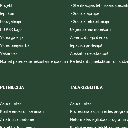
Projekti
> Sterilizācijas tehniskais speciāl
Iepirkumi
> Sociālā aprūpe
Fotogalerija
> Sociālā rehabilitācija
LU PSK logo
Uzņemšanas noteikumi
Video galerija
Atvērto durvju dienas
Vides pieejamība
Iepazīsti profesiju!
Vakances
Apskati videostāstus!
Nomāt paredzētie nekustamie īpašumi
Reflektantu priekšlikumi un sūdz
PĒTNIECĪBA
TĀLĀKIZGLĪTIBA
Aktualitātes
Aktualitātes
Konferences un semināri
Profesionālās pilnveides progr
Zinātniskā padome
Neformālās izglītības programm
Projektu dokumenti
Kvalifikācijas atbilstības pārbau