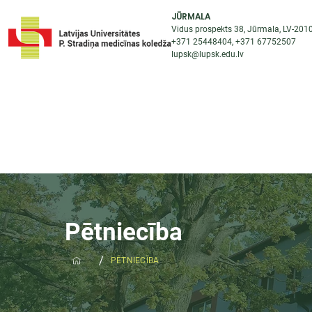
JŪRMALA
Vidus prospekts 38, Jūrmala, LV-201
+371 25448404
, +371
67752507
lupsk@lupsk.edu.lv
PAR KOLEDŽU
ST
STARPTAUTISKĀ SADARBĪBA
AKTUALITĀTES
Pētniecība
/
PĒTNIECĪBA