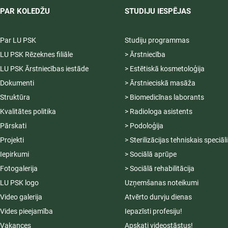
PAR KOLEDŽU
STUDIJU IESPĒJAS
Par LU PSK
Studiju programmas
LU PSK Rēzeknes filiāle
> Ārstniecība
LU PSK Ārstniecības iestāde
> Estētiskā kosmetoloģija
Dokumenti
> Ārstnieciskā masāža
Struktūra
> Biomedicīnas laborants
Kvalitātes politika
> Radiologa asistents
Pārskati
> Podoloģija
Projekti
> Sterilizācijas tehniskais speciāl
Iepirkumi
> Sociālā aprūpe
Fotogalerija
> Sociālā rehabilitācija
LU PSK logo
Uzņemšanas noteikumi
Video galerija
Atvērto durvju dienas
Vides pieejamība
Iepazīsti profesiju!
Vakances
Apskati videostāstus!