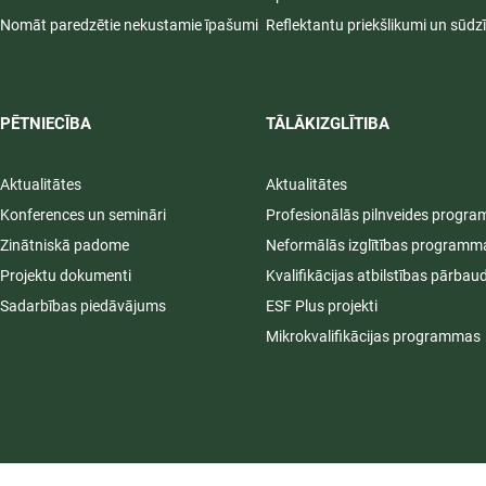
Nomāt paredzētie nekustamie īpašumi
Reflektantu priekšlikumi un sūdz
PĒTNIECĪBA
TĀLĀKIZGLĪTIBA
Aktualitātes
Aktualitātes
Konferences un semināri
Profesionālās pilnveides progr
Zinātniskā padome
Neformālās izglītības programm
Projektu dokumenti
Kvalifikācijas atbilstības pārbau
Sadarbības piedāvājums
ESF Plus projekti
Mikrokvalifikācijas programmas