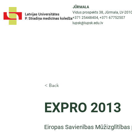
JŪRMALA
Vidus prospekts 38, Jūrmala, LV-201
+371 25448404
, +371
67752507
lupsk@lupsk.edu.lv
PAR KOLEDŽU
ST
STARPTAUTISKĀ SADARBĪBA
AKTUALITĀTES
< Back
EXPRO 2013
Eiropas Savienības Mūžizglītība