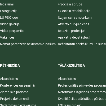
Iepirkumi
> Sociālā aprūpe
Fotogalerija
> Sociālā rehabilitācija
LU PSK logo
Uzņemšanas noteikumi
Video galerija
Atvērto durvju dienas
Vides pieejamība
Iepazīsti profesiju!
Vakances
Apskati videostāstus!
Nomāt paredzētie nekustamie īpašumi
Reflektantu priekšlikumi un sūdz
PĒTNIECĪBA
TĀLĀKIZGLĪTIBA
Aktualitātes
Aktualitātes
Konferences un semināri
Profesionālās pilnveides progr
Zinātniskā padome
Neformālās izglītības programm
Projektu dokumenti
Kvalifikācijas atbilstības pārbau
Sadarbības piedāvājums
ESF Plus projekti