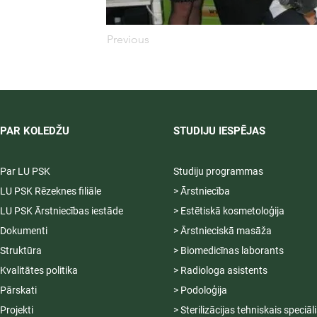
Previous
PAR KOLEDŽU
STUDIJU IESPĒJAS
Par LU PSK
Studiju programmas
LU PSK Rēzeknes filiāle
> Ārstniecība
LU PSK Ārstniecības iestāde
> Estētiskā kosmetoloģija
Dokumenti
> Ārstnieciskā masāža
Struktūra
> Biomedicīnas laborants
Kvalitātes politika
> Radiologa asistents
Pārskati
> Podoloģija
Projekti
> Sterilizācijas tehniskais speciāl