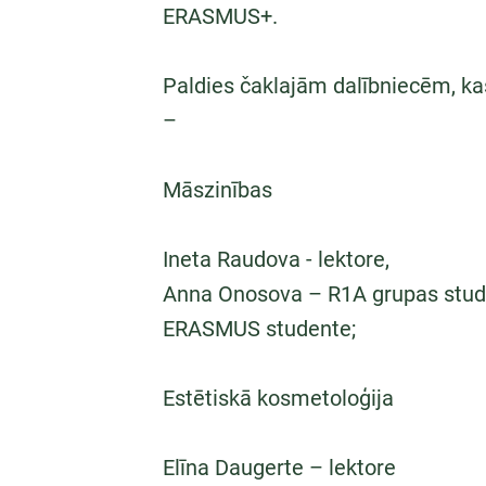
ERASMUS+.
Paldies čaklajām dalībniecēm, k
–
Māszinības
Ineta Raudova - lektore,
Anna Onosova – R1A grupas stud
ERASMUS studente;
Estētiskā kosmetoloģija
Elīna Daugerte – lektore