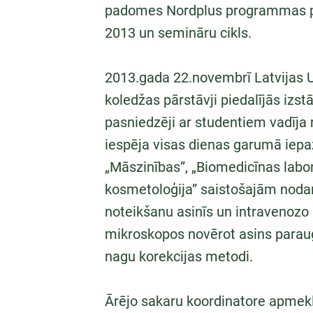
padomes Nordplus programmas pro
2013 un semināru cikls.
2013.gada 22.novembrī Latvijas U
koledžas pārstāvji piedalījās izs
pasniedzēji ar studentiem vadīja 
iespēja visas dienas garumā iepa
„Māszinības”, „Biomedicīnas labor
kosmetoloģija” saistošajām nod
noteikšanu asinīs un intravenozo 
mikroskopos novērot asins paraugu
nagu korekcijas metodi.
Ārējo sakaru koordinatore apme