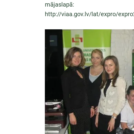
mājaslapā:
http://viaa.gov.lv/lat/expro/expr