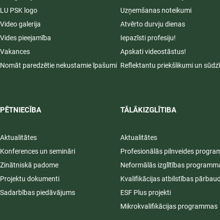
LU PSK logo
Uzņemšanas noteikumi
Video galerija
Atvērto durvju dienas
Vides pieejamība
Iepazīsti profesiju!
Vakances
Apskati videostāstus!
Nomāt paredzētie nekustamie īpašumi
Reflektantu priekšlikumi un sūdz
PĒTNIECĪBA
TĀLĀKIZGLĪTIBA
Aktualitātes
Aktualitātes
Konferences un semināri
Profesionālās pilnveides progr
Zinātniskā padome
Neformālās izglītības programm
Projektu dokumenti
Kvalifikācijas atbilstības pārbau
Sadarbības piedāvājums
ESF Plus projekti
Mikrokvalifikācijas programmas