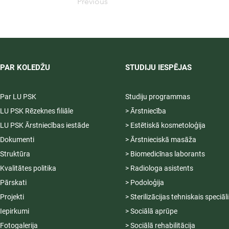
Previous
PAR KOLEDŽU
STUDIJU IESPĒJAS
Par LU PSK
Studiju programmas
LU PSK Rēzeknes filiāle
> Ārstniecība
LU PSK Ārstniecības iestāde
> Estētiskā kosmetoloģija
Dokumenti
> Ārstnieciskā masāža
Struktūra
> Biomedicīnas laborants
Kvalitātes politika
> Radiologa asistents
Pārskati
> Podoloģija
Projekti
> Sterilizācijas tehniskais speciāl
Iepirkumi
> Sociālā aprūpe
Fotogalerija
> Sociālā rehabilitācija