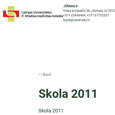
JŪRMALA
Vidus prospekts 38, Jūrmala, LV-201
+371 25448404
, +371
67752507
lupsk@lupsk.edu.lv
PAR KOLEDŽU
ST
STARPTAUTISKĀ SADARBĪBA
AKTUALITĀTES
< Back
Skola 2011
Skola 2011