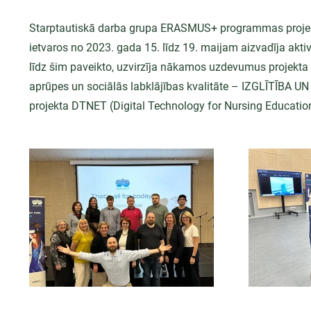
Starptautiskā darba grupa ERASMUS+ programmas projekt
ietvaros no 2023. gada 15. līdz 19. maijam aizvadīja akti
līdz šim paveikto, uzvirzīja nākamos uzdevumus projekt
aprūpes un sociālās labklājības kvalitāte – IZGLĪTĪBA U
projekta DTNET (Digital Technology for Nursing Education