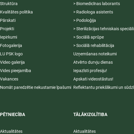
Struktūra
> Biomedicīnas laborants
Kvalitātes politika
> Radiologa asistents
Pārskati
> Podoloģija
Projekti
> Sterilizācijas tehniskais speciāl
Iepirkumi
> Sociālā aprūpe
Fotogalerija
> Sociālā rehabilitācija
LU PSK logo
Uzņemšanas noteikumi
Video galerija
Atvērto durvju dienas
Vides pieejamība
Iepazīsti profesiju!
Vakances
Apskati videostāstus!
Nomāt paredzētie nekustamie īpašumi
Reflektantu priekšlikumi un sūdz
PĒTNIECĪBA
TĀLĀKIZGLĪTIBA
Aktualitātes
Aktualitātes