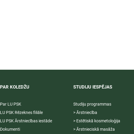
PAR KOLEDŽU
STUDIJU IESPĒJAS
Par LU PSK
Studiju programmas
LU PSK Rēzeknes filiāle
> Ārstniecība
LU PSK Ārstniecības iestāde
> Estētiskā kosmetoloģija
Dokumenti
> Ārstnieciskā masāža