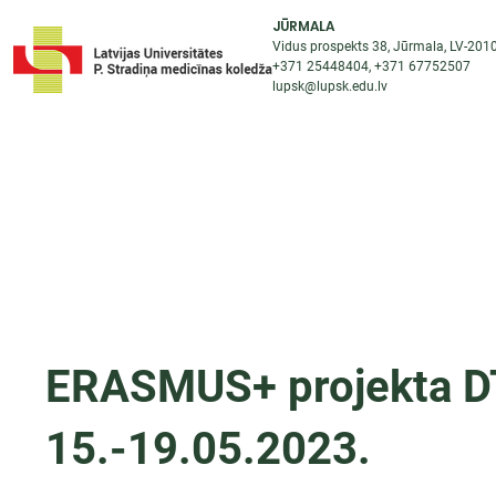
JŪRMALA
Vidus prospekts 38, Jūrmala, LV-201
+371 25448404
, +371
67752507
lupsk@lupsk.edu.lv
PAR KOLEDŽU
ST
STARPTAUTISKĀ SADARBĪBA
AKTUALITĀTES
ERASMUS+ projekta DT
15.-19.05.2023.