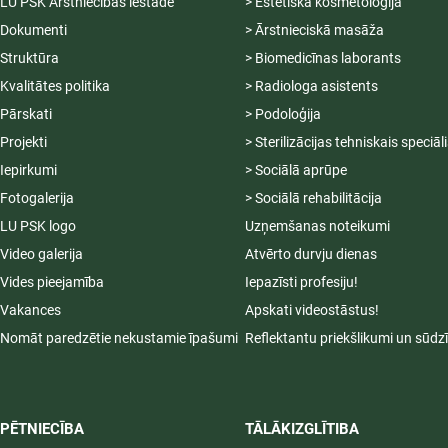
LU PSK Ārstniecības iestāde
> Estētiskā kosmetoloģija
Dokumenti
> Ārstnieciskā masāža
Struktūra
> Biomedicīnas laborants
Kvalitātes politika
> Radiologa asistents
Pārskati
> Podoloģija
Projekti
> Sterilizācijas tehniskais speciāl
Iepirkumi
> Sociālā aprūpe
Fotogalerija
> Sociālā rehabilitācija
LU PSK logo
Uzņemšanas noteikumi
Video galerija
Atvērto durvju dienas
Vides pieejamība
Iepazīsti profesiju!
Vakances
Apskati videostāstus!
Nomāt paredzētie nekustamie īpašumi
Reflektantu priekšlikumi un sūdz
PĒTNIECĪBA
TĀLĀKIZGLĪTIBA