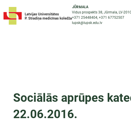
JŪRMALA
Vidus prospekts 38, Jūrmala, LV-201
+371 25448404
, +371
67752507
lupsk@lupsk.edu.lv
PAR KOLEDŽU
ST
STARPTAUTISKĀ SADARBĪBA
AKTUALITĀTES
Sociālās aprūpes kate
22.06.2016.