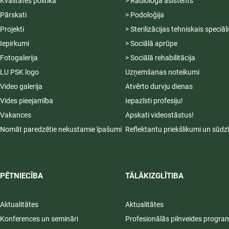
Kvalitātes politika
> Radiologa asistents
Pārskati
> Podoloģija
Projekti
> Sterilizācijas tehniskais speciāl
Iepirkumi
> Sociālā aprūpe
Fotogalerija
> Sociālā rehabilitācija
LU PSK logo
Uzņemšanas noteikumi
Video galerija
Atvērto durvju dienas
Vides pieejamība
Iepazīsti profesiju!
Vakances
Apskati videostāstus!
Nomāt paredzētie nekustamie īpašumi
Reflektantu priekšlikumi un sūdz
PĒTNIECĪBA
TĀLĀKIZGLĪTIBA
Aktualitātes
Aktualitātes
Konferences un semināri
Profesionālās pilnveides progr