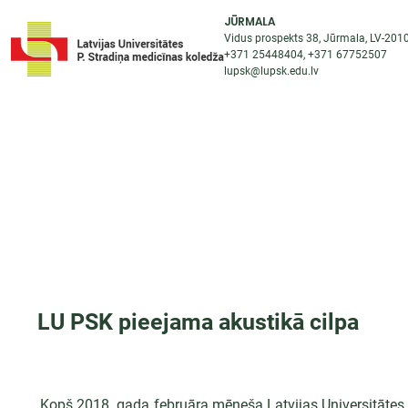
JŪRMALA
Vidus prospekts 38, Jūrmala, LV-201
+371 25448404
, +371
67752507
lupsk@lupsk.edu.lv
PAR KOLEDŽU
ST
STARPTAUTISKĀ SADARBĪBA
AKTUALITĀTES
LU PSK pieejama akustikā cilpa
Kopš 2018. gada februāra mēneša Latvijas Universitātes 