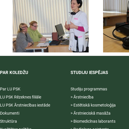
PAR KOLEDŽU
STUDIJU IESPĒJAS
Par LU PSK
Studiju programmas
LU PSK Rēzeknes filiāle
> Ārstniecība
LU PSK Ārstniecības iestāde
> Estētiskā kosmetoloģija
Dokumenti
> Ārstnieciskā masāža
Struktūra
> Biomedicīnas laborants