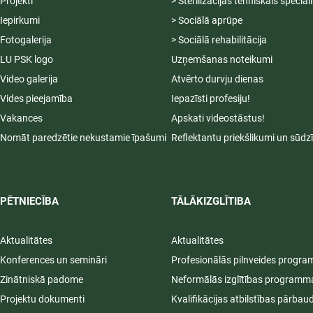
Projekti
> Sterilizācijas tehniskais speciāl
Iepirkumi
> Sociālā aprūpe
Fotogalerija
> Sociālā rehabilitācija
LU PSK logo
Uzņemšanas noteikumi
Video galerija
Atvērto durvju dienas
Vides pieejamība
Iepazīsti profesiju!
Vakances
Apskati videostāstus!
Nomāt paredzētie nekustamie īpašumi
Reflektantu priekšlikumi un sūdz
PĒTNIECĪBA
TĀLĀKIZGLĪTIBA
Aktualitātes
Aktualitātes
Konferences un semināri
Profesionālās pilnveides progr
Zinātniskā padome
Neformālās izglītības programm
Projektu dokumenti
Kvalifikācijas atbilstības pārbau