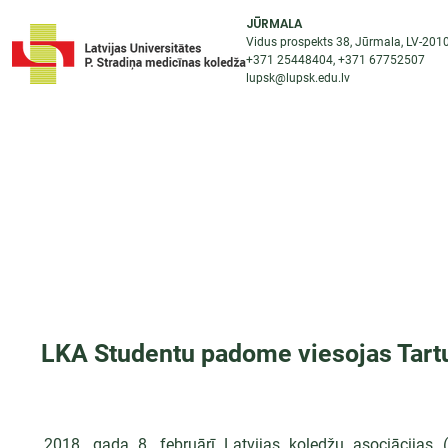
JŪRMALA
Vidus prospekts 38, Jūrmala, LV-201
+371 25448404
, +371
67752507
lupsk@lupsk.edu.lv
PAR KOLEDŽU
ST
STARPTAUTISKĀ SADARBĪBA
AKTUALITĀTES
LKA Studentu padome viesojas Tartu
2018. gada 8. februārī Latvijas koledžu asociācija