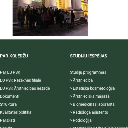
PAR KOLEDŽU
STUDIJU IESPĒJAS
Par LU PSK
Studiju programmas
LU PSK Rēzeknes filiāle
> Ārstniecība
LU PSK Ārstniecības iestāde
> Estētiskā kosmetoloģija
Dokumenti
> Ārstnieciskā masāža
Struktūra
> Biomedicīnas laborants
Kvalitātes politika
> Radiologa asistents
Pārskati
> Podoloģija