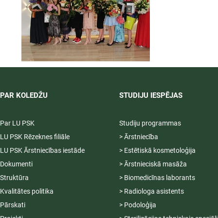
PAR KOLEDŽU
STUDIJU IESPĒJAS
Par LU PSK
Studiju programmas
LU PSK Rēzeknes filiāle
> Ārstniecība
LU PSK Ārstniecības iestāde
> Estētiskā kosmetoloģija
Dokumenti
> Ārstnieciskā masāža
Struktūra
> Biomedicīnas laborants
Kvalitātes politika
> Radiologa asistents
Pārskati
> Podoloģija