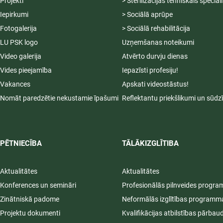
Projekti
> Sterilizācijas tehniskais speciāl
Iepirkumi
> Sociālā aprūpe
Fotogalerija
> Sociālā rehabilitācija
LU PSK logo
Uzņemšanas noteikumi
Video galerija
Atvērto durvju dienas
Vides pieejamība
Iepazīsti profesiju!
Vakances
Apskati videostāstus!
Nomāt paredzētie nekustamie īpašumi
Reflektantu priekšlikumi un sūdz
PĒTNIECĪBA
TĀLĀKIZGLĪTIBA
Aktualitātes
Aktualitātes
Konferences un semināri
Profesionālās pilnveides progr
Zinātniskā padome
Neformālās izglītības programm
Projektu dokumenti
Kvalifikācijas atbilstības pārbau