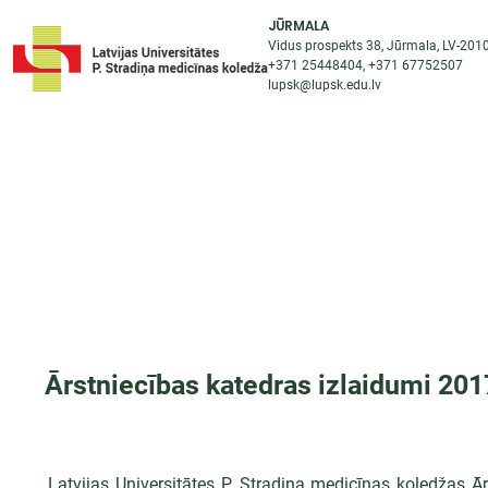
JŪRMALA
Vidus prospekts 38, Jūrmala, LV-201
+371 25448404
, +371
67752507
lupsk@lupsk.edu.lv
PAR KOLEDŽU
ST
STARPTAUTISKĀ SADARBĪBA
AKTUALITĀTES
Ārstniecības katedras izlaidumi 201
Latvijas Universitātes P. Stradiņa medicīnas koledžas