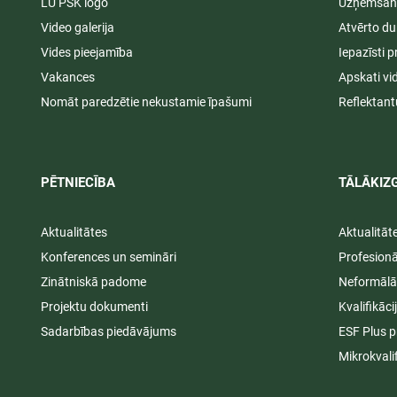
LU PSK logo
Uzņemšana
Video galerija
Atvērto du
Vides pieejamība
Iepazīsti p
Vakances
Apskati vi
Nomāt paredzētie nekustamie īpašumi
Reflektant
PĒTNIECĪBA
TĀLĀKIZG
Aktualitātes
Aktualitāt
Konferences un semināri
Profesion
Zinātniskā padome
Neformālā
Projektu dokumenti
Kvalifikāc
Sadarbības piedāvājums
ESF Plus p
Mikrokvali