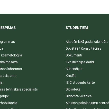
IESPĒJAS
STUDENTIEM​
rogrammas
Akadēmiskā gada kalendārs
ība
Docētāji / Konsultācijas
ā kosmetoloģija
Dokumenti
iskā masāža
Kvalifikācijas darbi
īnas laborants
Stipendijas
a asistents
Kredīti
ja
ISIC studentu karte
cijas tehniskais speciālists
Bibliotēka
aprūpe
Dienesta viesnīca
ehabilitācija
Maksas pakalpojumu cenrād