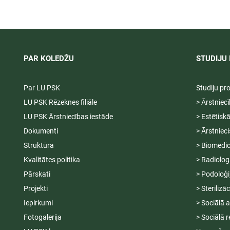
PAR KOLEDŽU
STUDIJU 
Par LU PSK
Studiju p
LU PSK Rēzeknes filiāle
> Ārstniec
LU PSK Ārstniecības iestāde
> Estētisk
Dokumenti
> Ārstniec
Struktūra
> Biomedic
Kvalitātes politika
> Radiolog
Pārskati
> Podoloģi
Projekti
> Sterilizā
Iepirkumi
> Sociālā 
Fotogalerija
> Sociālā r