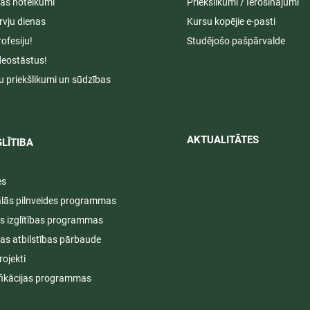
s noteikumi
Priekšlikumi / Ierosinājumi
rvju dienas
Kursu kopējie e-pasti
rofesiju!
Studējošo pašpārvalde
deostāstus!
u priekšlikumi un sūdzības
AKTUALITĀTES​​
LĪTIBA
es
ālās pilnveides programmas
s izglītības programmas
ijas atbilstības pārbaude
rojekti
fikācijas programmas