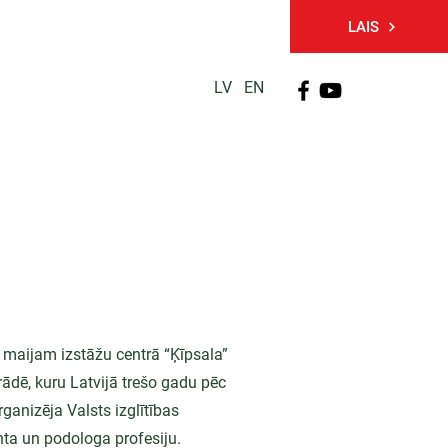
LAIS
LV
EN
PĒTNIECĪBA
TĀLĀKIZGLĪTĪBA
KONTAKTI
. maijam izstāžu centrā “Ķīpsala”
rādē, kuru Latvijā trešo gadu pēc
rganizēja Valsts izglītības
nta un podologa profesiju.