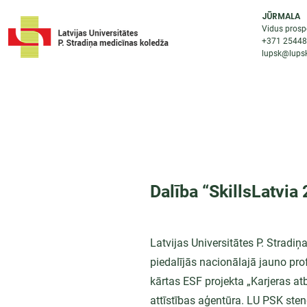
JŪRMALA
Vidus prosp
+371 2544
lupsk@lupsk
PAR KOLEDŽU
STUDIJU IESP
AKTUALI
Dalība “SkillsLatvia
Latvijas Universitātes P. Stradi
piedalījās nacionālajā jauno pro
kārtas ESF projekta „Karjeras atb
attīstības aģentūra. LU PSK sten