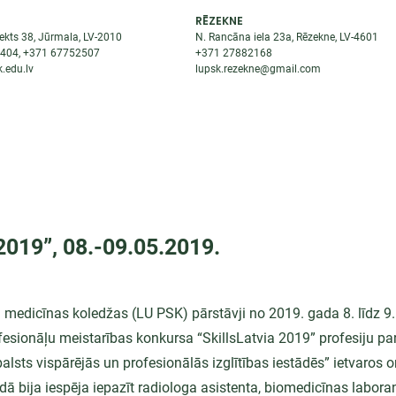
RĒZEKNE
ekts 38, Jūrmala, LV-2010
N. Rancāna iela 23a, Rēzekne, LV-4601
8404
, +371
67752507
+371
27882168
.edu.lv
lupsk.rezekne@gmail.com
ĒJAS
STUDENTIEM
STARPTAUTISKĀ SADARBĪBA
TĀTES
 2019”, 08.-09.05.2019.
ņa medicīnas koledžas (LU PSK) pārstāvji no 2019. gada 8. līdz 9
fesionāļu meistarības konkursa “SkillsLatvia 2019” profesiju pa
alsts vispārējās un profesionālās izglītības iestādēs” ietvaros o
dā bija iespēja iepazīt radiologa asistenta, biomedicīnas labora