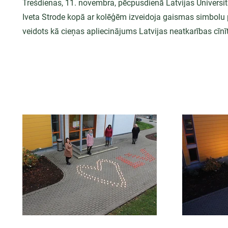
Trešdienas, 11. novembra, pēcpusdienā Latvijas Universi
Iveta Strode kopā ar kolēģēm izveidoja gaismas simbolu 
veidots kā cieņas apliecinājums Latvijas neatkarības cīnī