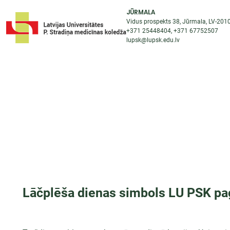
JŪRMALA
Vidus prospekts 38, Jūrmala, LV-201
+371 25448404
, +371
67752507
lupsk@lupsk.edu.lv
PAR KOLEDŽU
ST
STARPTAUTISKĀ SADARBĪBA
AKTUALITĀTES
Lāčplēša dienas simbols LU PSK pa