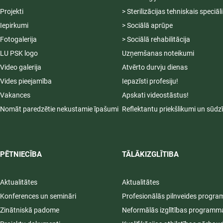
Projekti
> Sterilizācijas tehniskais speciāl
Iepirkumi
> Sociālā aprūpe
Fotogalerija
> Sociālā rehabilitācija
LU PSK logo
Uzņemšanas noteikumi
Video galerija
Atvērto durvju dienas
Vides pieejamība
Iepazīsti profesiju!
Vakances
Apskati videostāstus!
Nomāt paredzētie nekustamie īpašumi
Reflektantu priekšlikumi un sūdz
PĒTNIECĪBA
TĀLĀKIZGLĪTIBA
Aktualitātes
Aktualitātes
Konferences un semināri
Profesionālās pilnveides progr
Zinātniskā padome
Neformālās izglītības programm