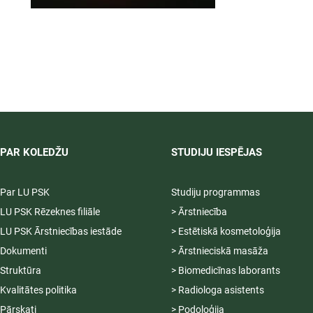
PAR KOLEDŽU
STUDIJU IESPĒJAS
Par LU PSK
Studiju programmas
LU PSK Rēzeknes filiāle
> Ārstniecība
LU PSK Ārstniecības iestāde
> Estētiskā kosmetoloģija
Dokumenti
> Ārstnieciskā masāža
Struktūra
> Biomedicīnas laborants
Kvalitātes politika
> Radiologa asistents
Pārskati
> Podoloģija