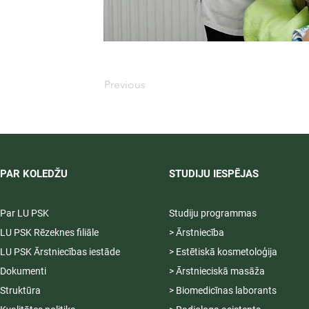
Previous
PAR KOLEDŽU
STUDIJU IESPĒJAS
Par LU PSK
Studiju programmas
LU PSK Rēzeknes filiāle
> Ārstniecība
LU PSK Ārstniecības iestāde
> Estētiskā kosmetoloģija
Dokumenti
> Ārstnieciskā masāža
Struktūra
> Biomedicīnas laborants