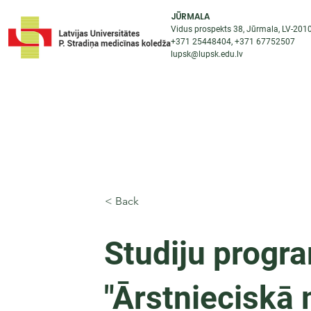
JŪRMALA
Vidus prospekts 38, Jūrmala, LV-201
+371 25448404
, +371
67752507
lupsk@lupsk.edu.lv
PAR KOLEDŽU
ST
STARPTAUTISKĀ SADARBĪBA
AKTUALITĀTES
< Back
Studiju prog
"Ārstnieciskā