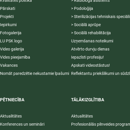
Kvalitātes politika
> Radiologa asistents
Pārskati
> Podoloģija
Projekti
> Sterilizācijas tehniskais speciāl
Iepirkumi
> Sociālā aprūpe
Fotogalerija
> Sociālā rehabilitācija
LU PSK logo
Uzņemšanas noteikumi
Video galerija
Atvērto durvju dienas
Vides pieejamība
Iepazīsti profesiju!
Vakances
Apskati videostāstus!
Nomāt paredzētie nekustamie īpašumi
Reflektantu priekšlikumi un sūdz
PĒTNIECĪBA
TĀLĀKIZGLĪTIBA
Aktualitātes
Aktualitātes
Konferences un semināri
Profesionālās pilnveides progr