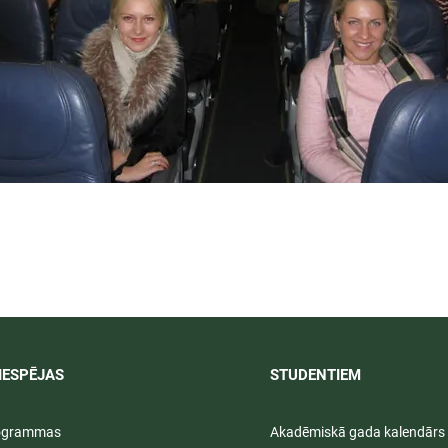
IESPĒJAS
STUDENTIEM​
rogrammas
Akadēmiskā gada kalendārs