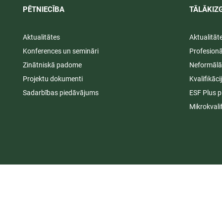
PĒTNIECĪBA
TĀLĀKIZG
Aktualitātes
Aktualitāt
Konferences un semināri
Profesion
Zinātniskā padome
Neformālā
Projektu dokumenti
Kvalifikāc
Sadarbības piedāvājums
ESF Plus p
Mikrokvali