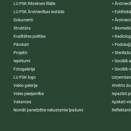
LU PSK Rēzeknes filiāle
> Ārstniec
LU PSK Ārstniecības iestāde
> Estētisk
Dokumenti
> Ārstniec
Struktūra
> Biomedic
Kvalitātes politika
> Radiolog
Pārskati
> Podoloģi
Projekti
> Sterilizā
Iepirkumi
> Sociālā 
Fotogalerija
> Sociālā r
LU PSK logo
Uzņemšana
Video galerija
Atvērto du
Vides pieejamība
Iepazīsti p
Vakances
Apskati vi
Nomāt paredzētie nekustamie īpašumi
Reflektant