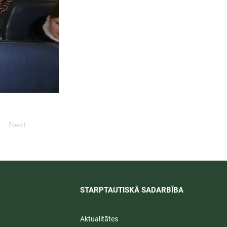
Next
STARPTAUTISKĀ SADARBĪBA​
Aktualitātes