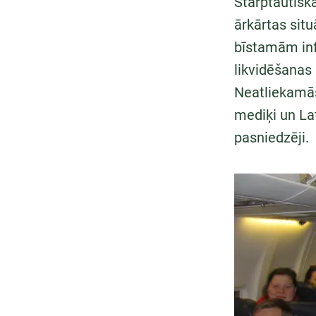
Starptautiskā
ārkārtas situ
bīstamām infe
likvidēšanas 
Neatliekamās
mediķi un La
pasniedzēji.