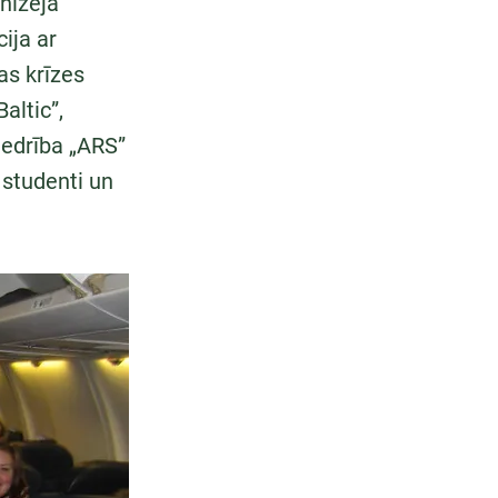
anizēja
ija ar
as krīzes
altic”,
iedrība „ARS”
 studenti un