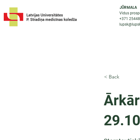
JŪRMALA
Vidus prosp
+371 2544
lupsk@lupsk
PAR KOLEDŽU
STUDIJU IESP
AKTUALI
< Back
Ārkār
29.10