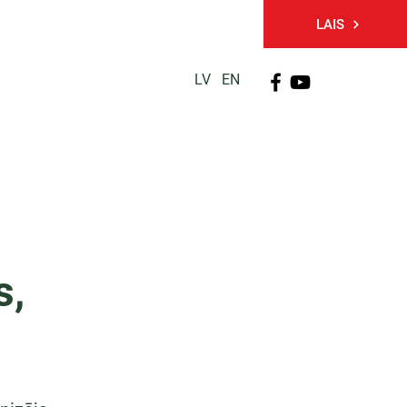
LAIS
LV
EN
PĒTNIECĪBA
TĀLĀKIZGLĪTĪBA
KONTAKTI
s,