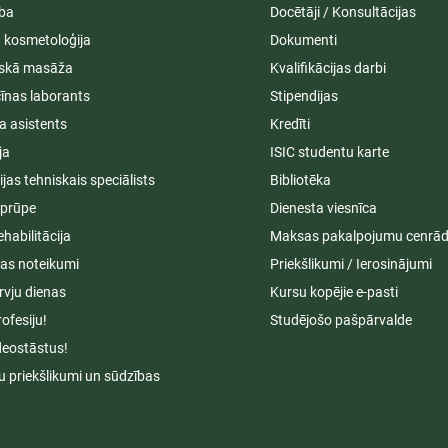
ība
Docētāji / Konsultācijas
ā kosmetoloģija
Dokumenti
iskā masāža
Kvalifikācijas darbi
īnas laborants
Stipendijas
a asistents
Kredīti
ja
ISIC studentu karte
cijas tehniskais speciālists
Bibliotēka
aprūpe
Dienesta viesnīca
ehabilitācija
Maksas pakalpojumu cenrād
s noteikumi
Priekšlikumi / Ierosinājumi
rvju dienas
Kursu kopējie e-pasti
rofesiju!
Studējošo pašpārvalde
deostāstus!
u priekšlikumi un sūdzības