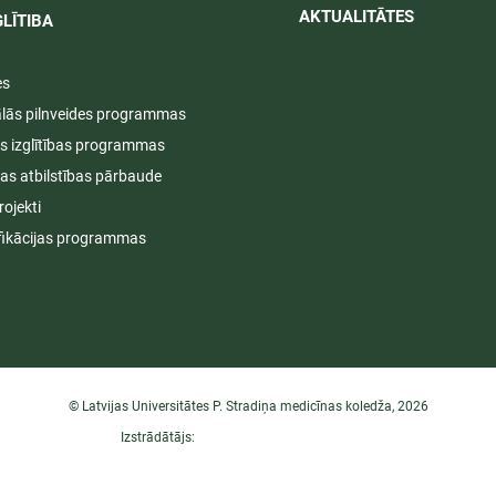
AKTUALITĀTES​​
LĪTIBA
es
ālās pilnveides programmas
s izglītības programmas
ijas atbilstības pārbaude
rojekti
fikācijas programmas
© Latvijas Universitātes P. Stradiņa medicīnas koledža, 2026
Izstrādātājs: