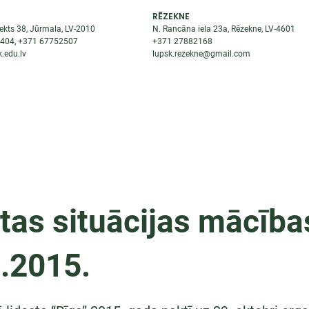
RĒZEKNE
ekts 38, Jūrmala, LV-2010
N. Rancāna iela 23a, Rēzekne, LV-4601
8404
, +371
67752507
+371
27882168
.edu.lv
lupsk.rezekne@gmail.com
ĒJAS
STUDENTIEM
STARPTAUTISKĀ SADARBĪBA
TĀTES
tas situācijas mācība
.2015.