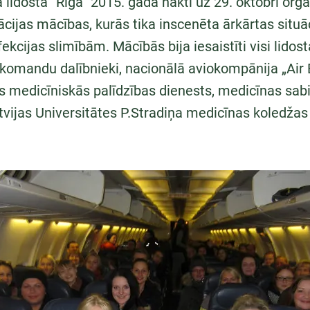
 lidosta “Rīga” 2015. gada naktī uz 29. oktobri org
ācijas mācības, kurās tika inscenēta ārkārtas situāc
kcijas slimībām. Mācībās bija iesaistīti visi lidost
komandu dalībnieki, nacionālā aviokompānija „Air B
 medicīniskās palīdzības dienests, medicīnas sab
tvijas Universitātes P.Stradiņa medicīnas koledžas