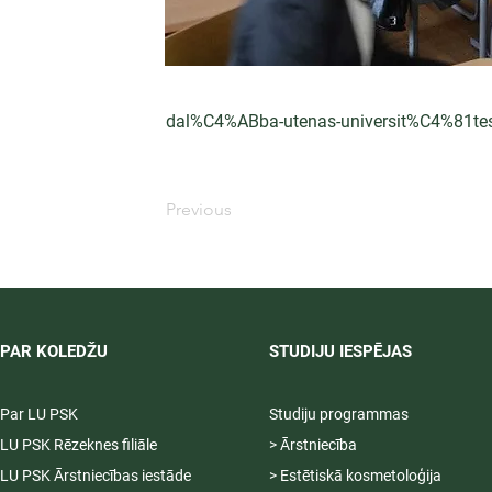
dal%C4%ABba-utenas-universit%C4%81te
Previous
PAR KOLEDŽU
STUDIJU IESPĒJAS
Par LU PSK
Studiju programmas
LU PSK Rēzeknes filiāle
> Ārstniecība
LU PSK Ārstniecības iestāde
> Estētiskā kosmetoloģija