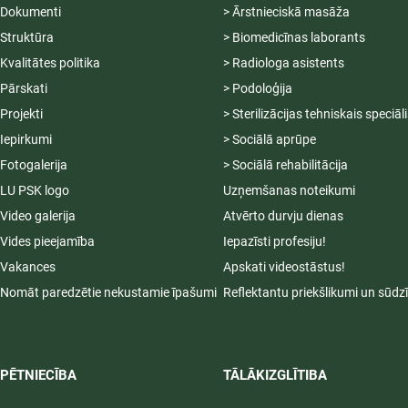
Dokumenti
> Ārstnieciskā masāža
Struktūra
> Biomedicīnas laborants
Kvalitātes politika
> Radiologa asistents
Pārskati
> Podoloģija
Projekti
> Sterilizācijas tehniskais speciāl
Iepirkumi
> Sociālā aprūpe
Fotogalerija
> Sociālā rehabilitācija
LU PSK logo
Uzņemšanas noteikumi
Video galerija
Atvērto durvju dienas
Vides pieejamība
Iepazīsti profesiju!
Vakances
Apskati videostāstus!
Nomāt paredzētie nekustamie īpašumi
Reflektantu priekšlikumi un sūdz
PĒTNIECĪBA
TĀLĀKIZGLĪTIBA