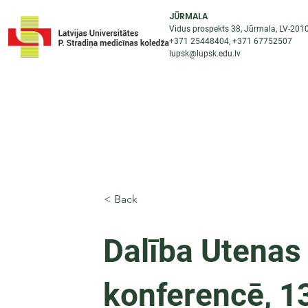
JŪRMALA
Vidus prospekts 38, Jūrmala, LV-201
+371 25448404
, +371
67752507
lupsk@lupsk.edu.lv
PAR KOLEDŽU
ST
STARPTAUTISKĀ SADARBĪBA
AKTUALITĀTES
< Back
Dalība Utenas 
konferencē, 1