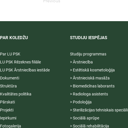
Previous
PAR KOLEDŽU
STUDIJU IESPĒJAS
Par LU PSK
Studiju programmas
LU PSK Rēzeknes filiāle
> Ārstniecība
LU PSK Ārstniecības iestāde
> Estētiskā kosmetoloģija
Dokumenti
> Ārstnieciskā masāža
Struktūra
> Biomedicīnas laborants
Kvalitātes politika
> Radiologa asistents
Pārskati
> Podoloģija
Projekti
> Sterilizācijas tehniskais speciāl
Iepirkumi
> Sociālā aprūpe
Fotogalerija
> Sociālā rehabilitācija