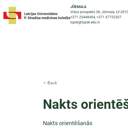
JŪRMALA
Vidus prospekts 38, Jūrmala, LV-201
+371 25448404
, +371
67752507
lupsk@lupsk.edu.lv
PAR KOLEDŽU
ST
STARPTAUTISKĀ SADARBĪBA
AKTUALITĀTES
< Back
Nakts orientē
Nakts orientēšanās