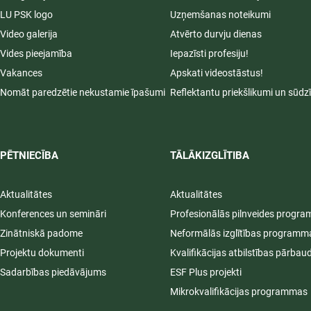
LU PSK logo
Uzņemšanas noteikumi
Video galerija
Atvērto durvju dienas
Vides pieejamība
Iepazīsti profesiju!
Vakances
Apskati videostāstus!
Nomāt paredzētie nekustamie īpašumi
Reflektantu priekšlikumi un sūdz
PĒTNIECĪBA
TĀLĀKIZGLĪTIBA
Aktualitātes
Aktualitātes
Konferences un semināri
Profesionālās pilnveides progr
Zinātniskā padome
Neformālās izglītības programm
Projektu dokumenti
Kvalifikācijas atbilstības pārbau
Sadarbības piedāvājums
ESF Plus projekti
Mikrokvalifikācijas programmas