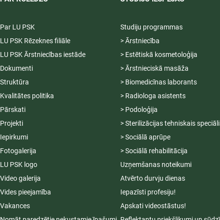
Par LU PSK
Studiju programmas
LU PSK Rēzeknes filiāle
> Ārstniecība
LU PSK Ārstniecības iestāde
> Estētiskā kosmetoloģija
Dokumenti
> Ārstnieciskā masāža
Struktūra
> Biomedicīnas laborants
Kvalitātes politika
> Radiologa asistents
Pārskati
> Podoloģija
Projekti
> Sterilizācijas tehniskais speciāl
Iepirkumi
> Sociālā aprūpe
Fotogalerija
> Sociālā rehabilitācija
LU PSK logo
Uzņemšanas noteikumi
Video galerija
Atvērto durvju dienas
Vides pieejamība
Iepazīsti profesiju!
Vakances
Apskati videostāstus!
Nomāt paredzētie nekustamie īpašumi
Reflektantu priekšlikumi un sūdz