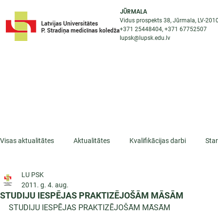
JŪRMALA
Vidus prospekts 38, Jūrmala, LV-201
+371 25448404
, +371
67752507
lupsk@lupsk.edu.lv
PAR KOLEDŽU
ST
STARPTAUTISKĀ SADARBĪBA
AKTUALITĀTES
Visas aktualitātes
Aktualitātes
Kvalifikācijas darbi
Sta
LU PSK
ESF projekti
Iepazīsti profesiju
Dažādas
Mikrokva
2011. g. 4. aug.
STUDIJU IESPĒJAS PRAKTIZĒJOŠĀM MĀSĀM
STUDIJU IESPĒJAS PRAKTIZĒJOŠĀM MĀSĀM