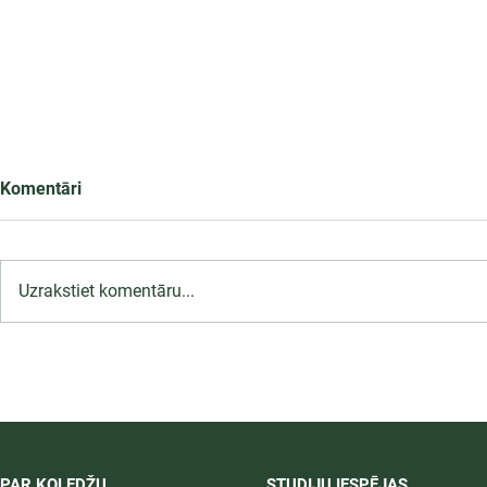
Komentāri
Uzrakstiet komentāru...
LU PSK uzņemšana
2026/2027 tiek pagarināta,
04.-20.08.2026.
PAR KOLEDŽU
STUDIJU IESPĒJAS