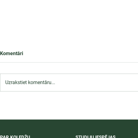
Komentāri
Uzrakstiet komentāru...
LU PSK uzņemšana
2026/2027 tiek pagarināta,
04.-20.08.2026.
PAR KOLEDŽU
STUDIJU IESPĒJAS