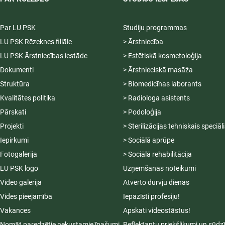
Par LU PSK
Studiju programmas
LU PSK Rēzeknes filiāle
> Ārstniecība
LU PSK Ārstniecības iestāde
> Estētiskā kosmetoloģija
Dokumenti
> Ārstnieciskā masāža
Struktūra
> Biomedicīnas laborants
Kvalitātes politika
> Radiologa asistents
Pārskati
> Podoloģija
Projekti
> Sterilizācijas tehniskais speciāl
Iepirkumi
> Sociālā aprūpe
Fotogalerija
> Sociālā rehabilitācija
LU PSK logo
Uzņemšanas noteikumi
Video galerija
Atvērto durvju dienas
Vides pieejamība
Iepazīsti profesiju!
Vakances
Apskati videostāstus!
Nomāt paredzētie nekustamie īpašumi
Reflektantu priekšlikumi un sūdz