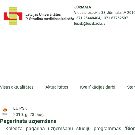
JŪRMALA
Vidus prospekts 38, Jūrmala, LV-201
+371 25448404
, +371
67752507
lupsk@lupsk.edu.lv
PAR KOLEDŽU
ST
STARPTAUTISKĀ SADARBĪBA
AKTUALITĀTES
Visas aktualitātes
Aktualitātes
Kvalifikācijas darbi
Sta
LU PSK
ESF projekti
Iepazīsti profesiju
Dažādas
Mikrokva
2010. g. 23. aug.
Pagarināta uzņemšana
Koledža pagarina uzņemšanu studiju programmās "Biomedi