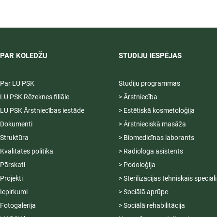
2026/2027 tiek pagarināta,
04.-20.08.2026.
PAR KOLEDŽU
STUDIJU IESPĒJAS
Par LU PSK
Studiju programmas
LU PSK Rēzeknes filiāle
> Ārstniecība
LU PSK Ārstniecības iestāde
> Estētiskā kosmetoloģija
Dokumenti
> Ārstnieciskā masāža
Struktūra
> Biomedicīnas laborants
Kvalitātes politika
> Radiologa asistents
Pārskati
> Podoloģija
Projekti
> Sterilizācijas tehniskais speciāl
Iepirkumi
> Sociālā aprūpe
Fotogalerija
> Sociālā rehabilitācija