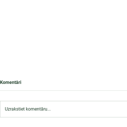
Komentāri
Uzrakstiet komentāru...
LU PSK uzņemšana