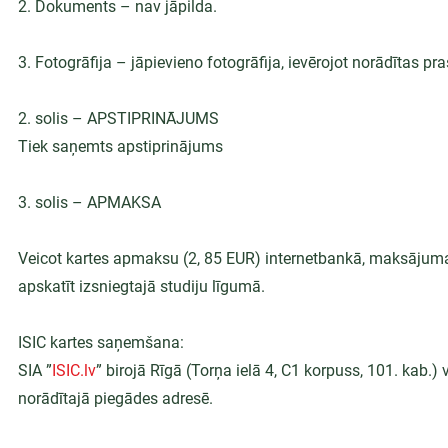
2. Dokuments – nav jāpilda.
3. Fotogrāfija – jāpievieno fotogrāfija, ievērojot norādītas pra
2. solis – APSTIPRINĀJUMS
Tiek saņemts apstiprinājums
3. solis – APMAKSA
Veicot kartes apmaksu (2, 85 EUR) internetbankā, maksājuma
apskatīt izsniegtajā studiju līgumā.
ISIC kartes saņemšana:
SIA ”
ISIC.lv
” birojā Rīgā (Torņa ielā 4, C1 korpuss, 101. kab.
norādītajā piegādes adresē.