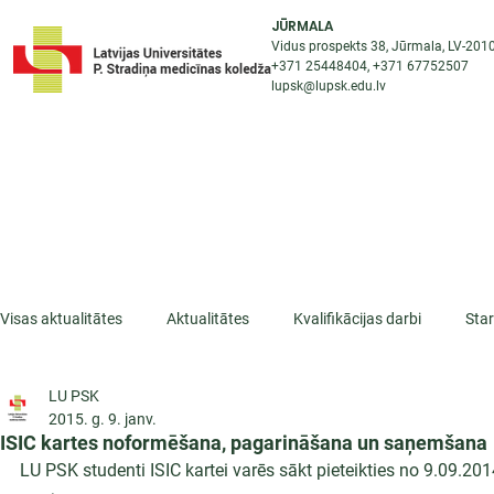
JŪRMALA
Vidus prospekts 38, Jūrmala, LV-201
+371 25448404
, +371
67752507
lupsk@lupsk.edu.lv
PAR KOLEDŽU
ST
STARPTAUTISKĀ SADARBĪBA
AKTUALITĀTES
Visas aktualitātes
Aktualitātes
Kvalifikācijas darbi
Sta
LU PSK
ESF projekti
Iepazīsti profesiju
Dažādas
Mikrokva
2015. g. 9. janv.
ISIC kartes noformēšana, pagarināšana un saņemšana
LU PSK studenti ISIC kartei varēs sākt pieteikties no 9.09.201