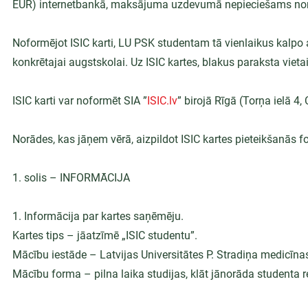
EUR) internetbankā, maksājuma uzdevumā nepieciešams norād
Noformējot ISIC karti, LU PSK studentam tā vienlaikus kalpo 
konkrētajai augstskolai. Uz ISIC kartes, blakus paraksta vietai
ISIC karti var noformēt SIA ”
ISIC.lv
” birojā Rīgā (Torņa ielā 4,
Norādes, kas jāņem vērā, aizpildot ISIC kartes pieteikšanās f
1. solis – INFORMĀCIJA
1. Informācija par kartes saņēmēju.
Kartes tips – jāatzīmē „ISIC studentu”.
Mācību iestāde – Latvijas Universitātes P. Stradiņa medicīna
Mācību forma – pilna laika studijas, klāt jānorāda studenta r