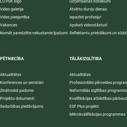
LU PSK logo
Uzņemšanas noteikumi
Video galerija
Atvērto durvju dienas
Vides pieejamība
Iepazīsti profesiju!
Vakances
Apskati videostāstus!
Nomāt paredzētie nekustamie īpašumi
Reflektantu priekšlikumi un sūdz
PĒTNIECĪBA
TĀLĀKIZGLĪTIBA
Aktualitātes
Aktualitātes
Konferences un semināri
Profesionālās pilnveides progr
Zinātniskā padome
Neformālās izglītības programm
Projektu dokumenti
Kvalifikācijas atbilstības pārbau
Sadarbības piedāvājums
ESF Plus projekti
Mikrokvalifikācijas programmas