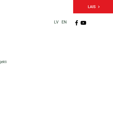
LAIS
LV
EN
PĒTNIECĪBA
TĀLĀKIZGLĪTĪBA
KONTAKTI
jekti