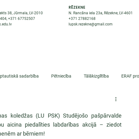
RĒZEKNE
ekts 38, Jūrmala, LV-2010
N. Rancāna iela 23a, Rēzekne, LV-4601
8404
, +371
67752507
+371
27882168
.edu.lv
lupsk.rezekne@gmail.com
ĒJAS
STUDENTIEM
STARPTAUTISKĀ SADARBĪBA
TĀTES
rptautiskā sadarbība
Pētniecība
Tālākizglītība
ERAF pro
lifikācija
cīnas koledžas (LU PSK) Studējošo pašpārvalde 
 aicina piedalīties labdarības akcijā – ziedot 
menēm ar bērniem!