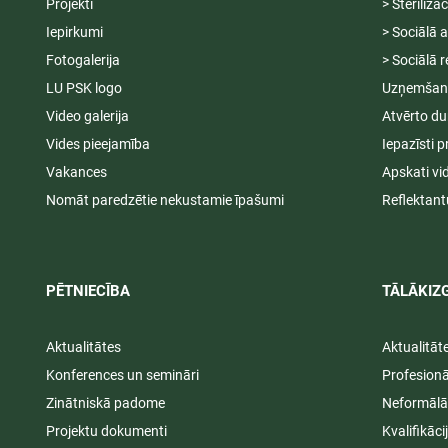
Projekti
> Sterilizā
Iepirkumi
> Sociālā 
Fotogalerija
> Sociālā r
LU PSK logo
Uzņemšana
Video galerija
Atvērto du
Vides pieejamība
Iepazīsti p
Vakances
Apskati vi
Nomāt paredzētie nekustamie īpašumi
Reflektant
PĒTNIECĪBA
TĀLĀKIZG
Aktualitātes
Aktualitāt
Konferences un semināri
Profesion
Zinātniskā padome
Neformālā
Projektu dokumenti
Kvalifikāc