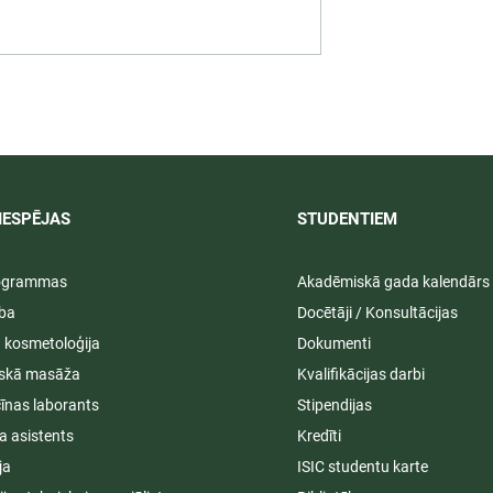
 darbība
Svinīgos pasākumos aizvad
ā praksē 2026/
LU PSK vasaras izlaidumi
2025/2026
IESPĒJAS
STUDENTIEM​
rogrammas
Akadēmiskā gada kalendārs
ība
Docētāji / Konsultācijas
ā kosmetoloģija
Dokumenti
iskā masāža
Kvalifikācijas darbi
īnas laborants
Stipendijas
a asistents
Kredīti
ja
ISIC studentu karte