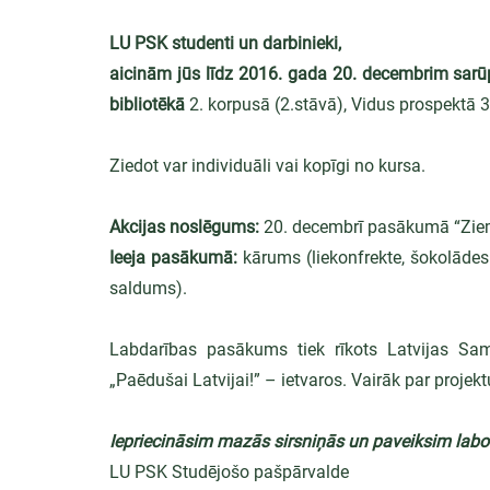
LU PSK studenti un darbinieki,
aicinām jūs līdz 2016. gada 20. decembrim sar
bibliotēkā
 2. korpusā (2.stāvā), Vidus prospektā 
Ziedot var individuāli vai kopīgi no kursa.
Akcijas noslēgums:
 20. decembrī pasākumā “Zie
Ieeja pasākumā:
 kārums (liekonfrekte, šokolādes
saldums).
Labdarības pasākums tiek rīkots Latvijas Sam
„Paēdušai Latvijai!” – ietvaros. Vairāk par projek
Iepriecināsim mazās sirsniņās un paveiksim labo
LU PSK Studējošo pašpārvalde