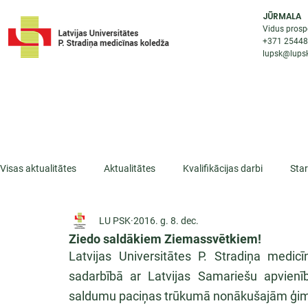
JŪRMALA
Vidus prosp
+371 2544
lupsk@lupsk
PAR KOLEDŽU
STUDIJU IESP
AKTUALI
Visas aktualitātes
Aktualitātes
Kvalifikācijas darbi
Sta
LU PSK
2016. g. 8. dec.
ESF projekti
Iepazīsti profesiju
Dažādas
Mikrokva
Ziedo saldākiem Ziemassvētkiem!
Latvijas Universitātes P. Stradiņa medi
sadarbībā ar Latvijas Samariešu apvienību
saldumu paciņas trūkumā nonākušajām ģi