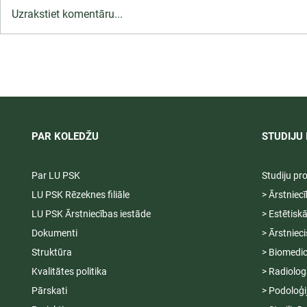
Uzrakstiet komentāru...
LU PSK uzņemšana
Ārsta palīga
2026/2027 tiek pagarināta,
ambulatoraj
04.-20.08.2026.
2027
PAR KOLEDŽU
STUDIJU 
Par LU PSK
Studiju p
LU PSK Rēzeknes filiāle
> Ārstniec
LU PSK Ārstniecības iestāde
> Estētisk
Dokumenti
> Ārstniec
Struktūra
> Biomedic
Kvalitātes politika
> Radiolog
Pārskati
> Podoloģi