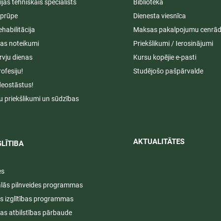
cijas tehniskais speciālists
Bibliotēka
aprūpe
Dienesta viesnīca
ehabilitācija
Maksas pakalpojumu cenrād
s noteikumi
Priekšlikumi / Ierosinājumi
rvju dienas
Kursu kopējie e-pasti
rofesiju!
Studējošo pašpārvalde
deostāstus!
u priekšlikumi un sūdzības
AKTUALITĀTES​​
LĪTIBA
es
ālās pilnveides programmas
s izglītības programmas
ijas atbilstības pārbaude