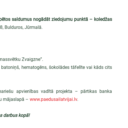
ūpētos saldumus nogādāt ziedojumu punktā – koledžas 
38, Bulduros, Jūrmalā.
massvētku Zvaigzne”.
 batoniņš, hematogēns, šokolādes tāfelīte vai kāds cits 
ariešu apvienības vadītā projekta – pārtikas banka 
tu mājaslapā – 
www.paedusailatvijai.lv
.
s darbus kopā!