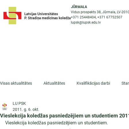
JŪRMALA
Vidus prospekts 38, Jūrmala, LV-201
+371 25448404
, +371
67752507
lupsk@lupsk.edu.lv
PAR KOLEDŽU
ST
STARPTAUTISKĀ SADARBĪBA
AKTUALITĀTES
Visas aktualitātes
Aktualitātes
Kvalifikācijas darbi
Sta
LU PSK
ESF projekti
Iepazīsti profesiju
Dažādas
Mikrokva
2011. g. 6. okt.
Vieslekcija koledžas pasniedzējiem un studentiem 2011.
Vieslekcija koledžas pasniedzējiem un studentiem.