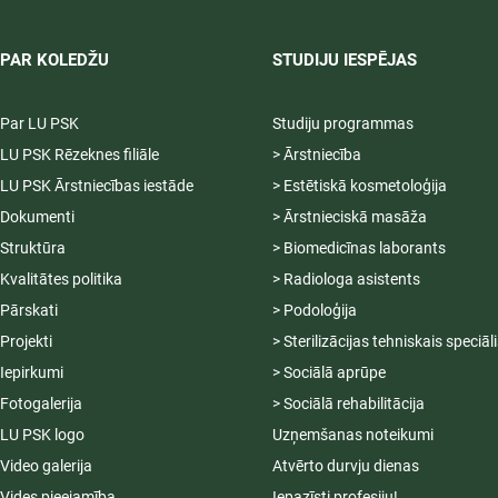
PAR KOLEDŽU
STUDIJU IESPĒJAS
Par LU PSK
Studiju programmas
LU PSK Rēzeknes filiāle
> Ārstniecība
LU PSK Ārstniecības iestāde
> Estētiskā kosmetoloģija
Dokumenti
> Ārstnieciskā masāža
Struktūra
> Biomedicīnas laborants
Kvalitātes politika
> Radiologa asistents
Pārskati
> Podoloģija
Projekti
> Sterilizācijas tehniskais speciāl
Iepirkumi
> Sociālā aprūpe
Fotogalerija
> Sociālā rehabilitācija
LU PSK logo
Uzņemšanas noteikumi
Video galerija
Atvērto durvju dienas
Vides pieejamība
Iepazīsti profesiju!