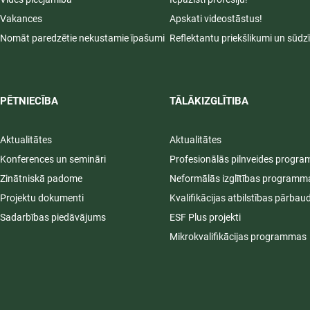
Vakances
Apskati videostāstus!
Nomāt paredzētie nekustamie īpašumi
Reflektantu priekšlikumi un sūdz
PĒTNIECĪBA
TĀLĀKIZGLĪTIBA
Aktualitātes
Aktualitātes
Konferences un semināri
Profesionālās pilnveides progr
Zinātniskā padome
Neformālās izglītības programm
Projektu dokumenti
Kvalifikācijas atbilstības pārbau
Sadarbības piedāvājums
ESF Plus projekti
Mikrokvalifikācijas programmas