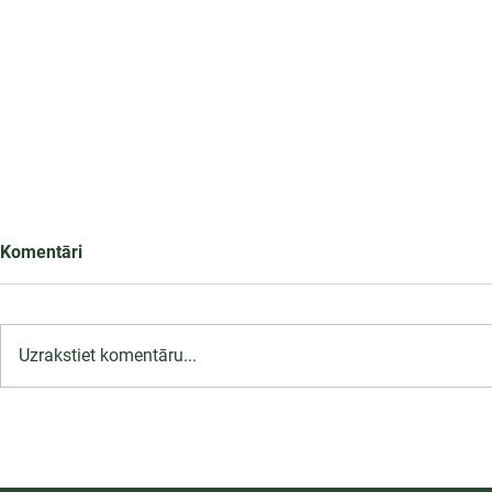
Komentāri
Uzrakstiet komentāru...
LU PSK uzņemšana
2026/2027 tiek pagarināta,
04.-20.08.2026.