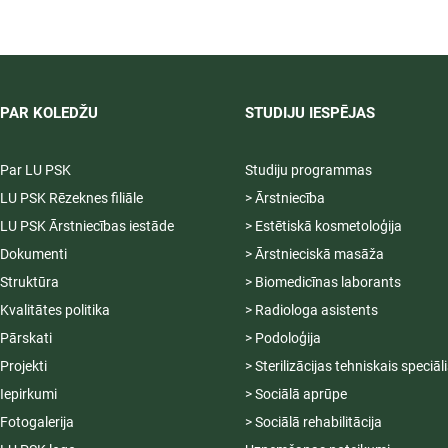
2026/2027 tiek pagarināta,
04.-20.08.2026.
PAR KOLEDŽU
STUDIJU IESPĒJAS
Par LU PSK
Studiju programmas
LU PSK Rēzeknes filiāle
> Ārstniecība
LU PSK Ārstniecības iestāde
> Estētiskā kosmetoloģija
Dokumenti
> Ārstnieciskā masāža
Struktūra
> Biomedicīnas laborants
Kvalitātes politika
> Radiologa asistents
Pārskati
> Podoloģija
Projekti
> Sterilizācijas tehniskais speciāl
Iepirkumi
> Sociālā aprūpe
Fotogalerija
> Sociālā rehabilitācija