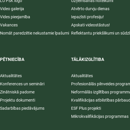
LU PSK logo
Uzņemšanas noteikumi
Video galerija
Atvērto durvju dienas
Vides pieejamība
Iepazīsti profesiju!
Vakances
Apskati videostāstus!
Nomāt paredzētie nekustamie īpašumi
Reflektantu priekšlikumi un sūdz
PĒTNIECĪBA
TĀLĀKIZGLĪTIBA
Aktualitātes
Aktualitātes
Konferences un semināri
Profesionālās pilnveides progr
Zinātniskā padome
Neformālās izglītības programm
Projektu dokumenti
Kvalifikācijas atbilstības pārbau
Sadarbības piedāvājums
ESF Plus projekti
Mikrokvalifikācijas programmas