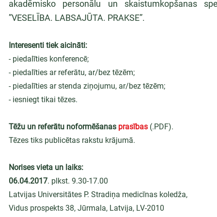
akadēmisko personālu un skaistumkopšanas speciā
”VESELĪBA. LABSAJŪTA. PRAKSE”.
Interesenti tiek aicināti:
- piedalīties konferencē;
- piedalīties ar referātu, ar/bez tēzēm;
- piedalīties ar stenda ziņojumu, ar/bez tēzēm;
- iesniegt tikai tēzes.
Tēžu un referātu noformēšanas 
prasības
 (.PDF).
Tēzes tiks publicētas rakstu krājumā.
Norises vieta un laiks:
06.04.2017
. plkst. 9.30-17.00
Latvijas Universitātes P. Stradiņa medicīnas koledža,
Vidus prospekts 38, Jūrmala, Latvija, LV-2010