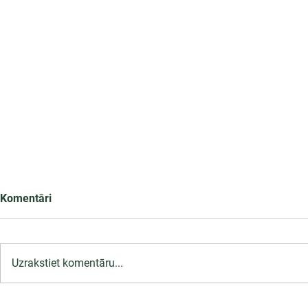
Komentāri
Uzrakstiet komentāru...
LU PSK uzņemšana