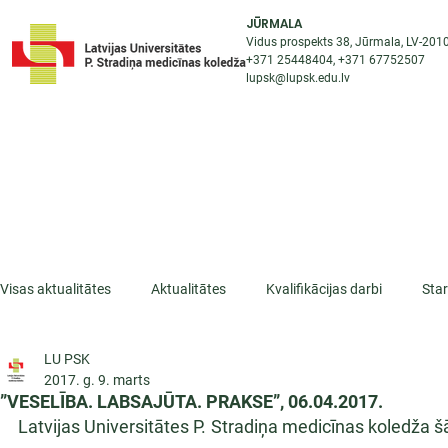
JŪRMALA
Vidus prospekts 38, Jūrmala, LV-201
+371 25448404
, +371
67752507
lupsk@lupsk.edu.lv
PAR KOLEDŽU
ST
STARPTAUTISKĀ SADARBĪBA
AKTUALITĀTES
Visas aktualitātes
Aktualitātes
Kvalifikācijas darbi
Sta
LU PSK
ESF projekti
Iepazīsti profesiju
Dažādas
Mikrokva
2017. g. 9. marts
”VESELĪBA. LABSAJŪTA. PRAKSE”, 06.04.2017.
Latvijas Universitātes P. Stradiņa medicīnas koledža šā